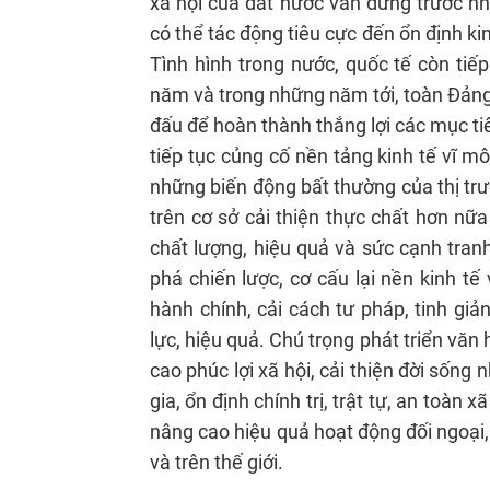
xã hội của đất nước vẫn đứng trước nh
có thể tác động tiêu cực đến ổn định kin
Tình hình trong nước, quốc tế còn tiế
năm và trong những năm tới, toàn Đảng,
đấu để hoàn thành thắng lợi các mục t
tiếp tục củng cố nền tảng kinh tế vĩ m
những biến động bất thường của thị trườn
trên cơ sở cải thiện thực chất hơn nữ
chất lượng, hiệu quả và sức cạnh tran
phá chiến lược, cơ cấu lại nền kinh t
hành chính, cải cách tư pháp, tinh gi
lực, hiệu quả. Chú trọng phát triển văn
cao phúc lợi xã hội, cải thiện đời sốn
gia, ổn định chính trị, trật tự, an toàn
nâng cao hiệu quả hoạt động đối ngoại,
và trên thế giới.