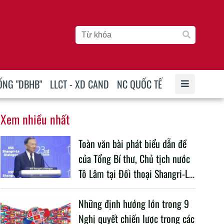
ỐNG "DBHB"
LLCT - XD CAND
NC QUỐC TẾ
Xem nhiều nhất
Toàn văn bài phát biểu dẫn đề
của Tổng Bí thư, Chủ tịch nước
Tô Lâm tại Đối thoại Shangri-La
lần thứ 23
Những định hướng lớn trong 9
Nghị quyết chiến lược trong các