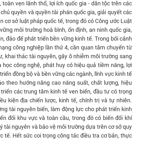
 toàn vẹn lãnh thổ, lợi ích quốc gia - dân tộc trên các
chủ quyền và quyền tài phán quốc gia, giải quyết các
n cơ sở luật pháp quốc tế, trong đó có Công ước Luật
vững môi trường hoà bình, ổn định, an ninh quốc gia,
ển, đảo để phát triển bền vững kinh tế. Trong bối cảnh
mạng công nghiệp lần thứ 4, cần quan tâm chuyển từ
ư, khai thác tài nguyên, gây ô nhiễm môi trường sang
oa học công nghệ, phát huy có hiệu quả tiềm năng, lợi
 triển đồng bộ và bền vững các ngành, lĩnh vực kinh tế
đảo theo hướng nâng cao năng suất, chất lượng, hiệu
triển các trung tâm kinh tế ven biển, đầu tư có trọng
u kiện địa chiến lược, kinh tế, chính trị và tự nhiên.
ững tài nguyên biển, làm động lực cho phát triển kinh
ến đổi khu vực và toàn cầu, trong đó có biến đổi khí
ý tài nguyên và bảo vệ môi trường dựa trên cơ sở quy
c tế. Hết sức coi trọng công tác điều tra cơ bản, thực