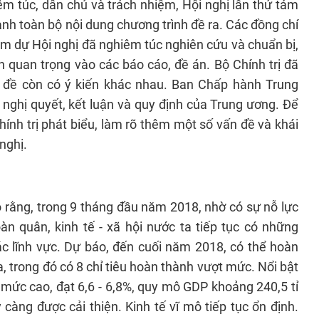
êm túc, dân chủ và trách nhiệm, Hội nghị lần thứ tám
h toàn bộ nội dung chương trình đề ra. Các đồng chí
am dự Hội nghị đã nghiêm túc nghiên cứu và chuẩn bị,
ến quan trọng vào các báo cáo, đề án. Bộ Chính trị đã
ấn đề còn có ý kiến khác nhau. Ban Chấp hành Trung
nghị quyết, kết luận và quy định của Trung ương. Để
Chính trị phát biểu, làm rõ thêm một số vấn đề và khái
nghị.
 rằng, trong 9 tháng đầu năm 2018, nhờ có sự nỗ lực
n quân, kinh tế - xã hội nước ta tiếp tục có những
các lĩnh vực. Dự báo, đến cuối năm 2018, có thể hoàn
a, trong đó có 8 chỉ tiêu hoàn thành vượt mức. Nổi bật
 ở mức cao, đạt 6,6 - 6,8%, quy mô GDP khoảng 240,5 tỉ
càng được cải thiện. Kinh tế vĩ mô tiếp tục ổn định.