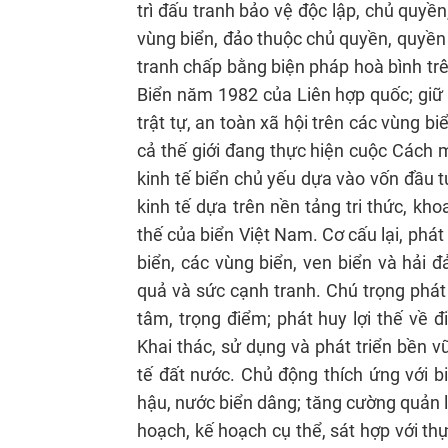
trì đấu tranh bảo vệ độc lập, chủ quyền,
vùng biển, đảo thuộc chủ quyền, quyền 
tranh chấp bằng biện pháp hoà bình trê
Biển năm 1982 của Liên hợp quốc; giữ 
trật tự, an toàn xã hội trên các vùng bi
cả thế giới đang thực hiện cuộc Cách 
kinh tế biển chủ yếu dựa vào vốn đầu t
kinh tế dựa trên nền tảng tri thức, kh
thế của biển Việt Nam. Cơ cấu lại, phát
biển, các vùng biển, ven biển và hải 
quả và sức cạnh tranh. Chú trọng phát 
tâm, trọng điểm; phát huy lợi thế về điề
Khai thác, sử dụng và phát triển bền v
tế đất nước. Chủ động thích ứng với bi
hậu, nước biển dâng; tăng cường quản l
hoạch, kế hoạch cụ thể, sát hợp với thự