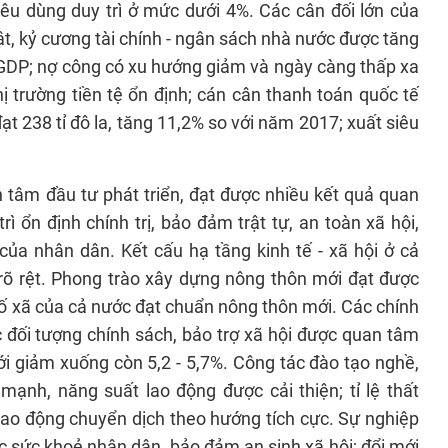
iêu dùng duy trì ở mức dưới 4%. Các cân đối lớn của
ật, kỷ cương tài chính - ngân sách nhà nước được tăng
GDP; nợ công có xu hướng giảm và ngày càng thấp xa
ị trường tiền tệ ổn định; cán cân thanh toán quốc tế
ạt 238 tỉ đô la, tăng 11,2% so với năm 2017; xuất siêu
n tâm đầu tư phát triển, đạt được nhiều kết quả quan
rì ổn định chính trị, bảo đảm trật tự, an toàn xã hội,
 của nhân dân. Kết cấu hạ tầng kinh tế - xã hội ở cả
 rõ rệt. Phong trào xây dựng nông thôn mới đạt được
số xã của cả nước đạt chuẩn nông thôn mới. Các chính
c đối tượng chính sách, bảo trợ xã hội được quan tâm
ới giảm xuống còn 5,2 - 5,7%. Công tác đào tạo nghề,
 mạnh, năng suất lao động được cải thiện; tỉ lệ thất
 lao động chuyển dịch theo hướng tích cực. Sự nghiệp
óc sức khoẻ nhân dân, bảo đảm an sinh xã hội; đổi mới