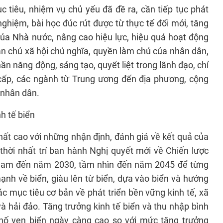
c tiêu, nhiệm vụ chủ yếu đã đề ra, cần tiếp tục phát
nghiệm, bài học đúc rút được từ thực tế đổi mới, tăng
ủa Nhà nước, nâng cao hiệu lực, hiệu quả hoạt động
dân chủ xã hội chủ nghĩa, quyền làm chủ của nhân dân,
ần năng động, sáng tạo, quyết liệt trong lãnh đạo, chỉ
 cấp, các ngành từ Trung ương đến địa phương, cộng
 nhân dân.
nh tế biển
t cao với những nhận định, đánh giá về kết quả của
 thời nhất trí ban hành Nghị quyết mới về Chiến lược
t Nam đến năm 2030, tầm nhìn đến năm 2045 để từng
ạnh về biển, giàu lên từ biển, dựa vào biển và hướng
c mục tiêu cơ bản về phát triển bền vững kinh tế, xã
và hải đảo. Tăng trưởng kinh tế biển và thu nhập bình
phố ven biển ngày càng cao so với mức tăng trưởng