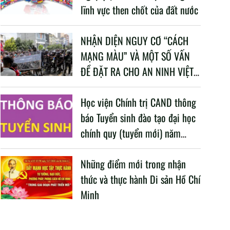
lĩnh vực then chốt của đất nước
NHẬN DIỆN NGUY CƠ “CÁCH
MẠNG MÀU” VÀ MỘT SỐ VẤN
ĐỀ ĐẶT RA CHO AN NINH VIỆT
NAM TRONG BỐI CẢNH HIỆN
NAY
Học viện Chính trị CAND thông
báo Tuyển sinh đào tạo đại học
chính quy (tuyển mới) năm
2026
Những điểm mới trong nhận
thức và thực hành Di sản Hồ Chí
Minh