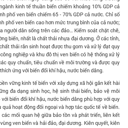
 ngành kinh tế thuần biển chiếm khoảng 10% GDP cả
nh phố ven biển chiếm 65 - 70% GDP cả nước. Chỉ số
hành phố ven biển cao hơn mức trung bình của cả nước;
a người dân sống trên các đảo… Kiểm soát chặt chẽ,
g biển, nhất là chất thải nhựa đại dương. Ở các tỉnh,
 chất thải rắn sinh hoạt được thu gom và xử lý đạt quy
 công nghiệp và khu đô thị ven biển có hệ thống xử lý
các quy chuẩn, tiêu chuẩn về môi trường và được quy
hích ứng với biến đổi khí hậu, nước biển dâng.
bền vững kinh tế biển với xây dựng xã hội gắn kết hài
vững đa dạng sinh học, hệ sinh thái biển, bảo vệ môi
 với biến đổi khí hậu, nước biển dâng phù hợp với quy
u quả hoạt động đối ngoại và hợp tác quốc tế về biển.
các mối quan hệ giữa bảo tồn và phát triển, liên kết
, vùng ven biển và hải đảo, đại dương. Kiên quyết, kiên