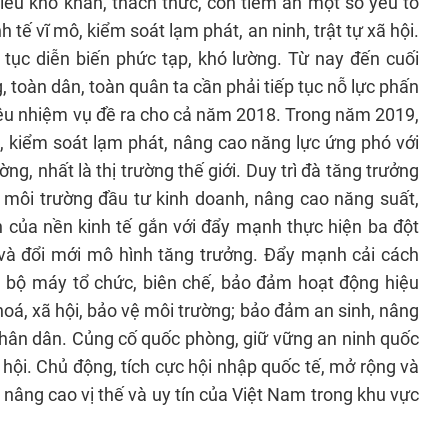
iều khó khăn, thách thức, còn tiềm ẩn một số yếu tố
h tế vĩ mô, kiểm soát lạm phát, an ninh, trật tự xã hội.
p tục diễn biến phức tạp, khó lường. Từ nay đến cuối
 toàn dân, toàn quân ta cần phải tiếp tục nỗ lực phấn
iêu nhiệm vụ đề ra cho cả năm 2018. Trong năm 2019,
ô, kiểm soát lạm phát, nâng cao năng lực ứng phó với
g, nhất là thị trường thế giới. Duy trì đà tăng trưởng
a môi trường đầu tư kinh doanh, nâng cao năng suất,
h của nền kinh tế gắn với đẩy mạnh thực hiện ba đột
ế và đổi mới mô hình tăng trưởng. Đẩy mạnh cải cách
ản bộ máy tổ chức, biên chế, bảo đảm hoạt động hiệu
 hoá, xã hội, bảo vệ môi trường; bảo đảm an sinh, nâng
g nhân dân. Củng cố quốc phòng, giữ vững an ninh quốc
 xã hội. Chủ động, tích cực hội nhập quốc tế, mở rộng và
 nâng cao vị thế và uy tín của Việt Nam trong khu vực