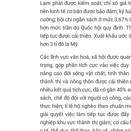
Lạm phát được kiểm soát; chỉ số giá t
nền kinh tế cơ bản được bảo đảm; kỷ lu
cường; bội chi ngân sách ở mức 3,67% 
hơn mức trần do Quốc hội quy định. Th
tiếp tục được cải thiện. Xuất khẩu ước đ
hơn 3 tỉ đô la Mỹ.
Các lĩnh vực văn hoá, xã hội được qua
trọng, góp phần tích cực vào việc duy t
nâng cao đời sống vật chất, tinh thần
thành thị và nông thôn được cải thiện
nhiều kết quả tích cực, đã có gần 40% 
sách, chế độ đối với người có công, cá
thực hiện; tỉ lệ hộ nghèo theo chuẩn m
giải quyết việc làm tiếp tục được đẩy
nghiệp khu vực thành thị giảm; cơ cấu
y tế, thể dục, thể thao, bảo vệ, chăm s