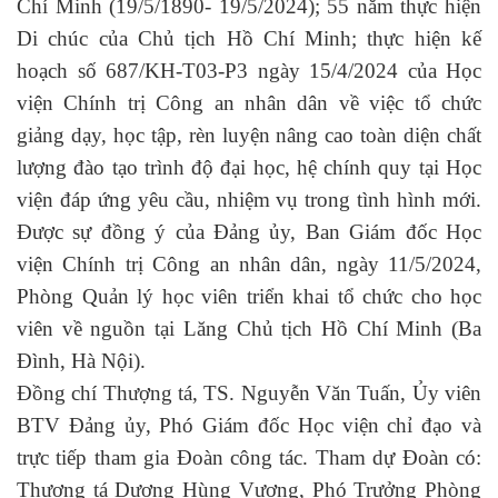
Chí Minh (19/5/1890- 19/5/2024); 55 năm thực hiện
Di chúc của Chủ tịch Hồ Chí Minh; thực hiện kế
hoạch số 687/KH-T03-P3 ngày 15/4/2024 của Học
viện Chính trị Công an nhân dân về việc tổ chức
giảng dạy, học tập, rèn luyện nâng cao toàn diện chất
lượng đào tạo trình độ đại học, hệ chính quy tại Học
viện đáp ứng yêu cầu, nhiệm vụ trong tình hình mới.
Đ
ược sự đồng ý của Đảng ủy, Ban Giám đốc Học
viện Chính trị Công an nhân dân,
ngày
11
/5/2024,
Phòng
Quản lý học viên
triển
khai
tổ chức cho
học
viên
về nguồn tại Lăng
Chủ tịch Hồ Chí Minh (Ba
Đình, Hà Nội).
Đồng chí Thượng tá, TS. Nguyễn Văn Tuấn, Ủy viên
BTV Đảng ủy, Phó Giám đốc Học viện chỉ đạo và
trực tiếp tham gia Đoàn công tác. Tham dự Đoàn có:
Thượng tá Dương Hùng Vượng, Phó Trưởng Phòng