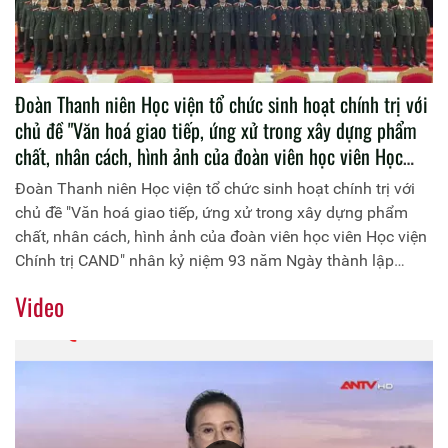
Đoàn Thanh niên Học viện tổ chức sinh hoạt chính trị với
chủ đề "Văn hoá giao tiếp, ứng xử trong xây dựng phẩm
chất, nhân cách, hình ảnh của đoàn viên học viên Học
viện Chính trị CAND" nhân kỷ niệm 93 năm Ngày thành
Đoàn Thanh niên Học viện tổ chức sinh hoạt chính trị với
lập Đoàn TNCS Hồ Chí Minh (26/3/1931 - 26/3/2024)
chủ đề "Văn hoá giao tiếp, ứng xử trong xây dựng phẩm
chất, nhân cách, hình ảnh của đoàn viên học viên Học viện
Chính trị CAND" nhân kỷ niệm 93 năm Ngày thành lập
Đoàn TNCS Hồ Chí Minh (26/3/1931 - 26/3/2024)
Video