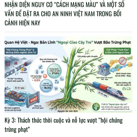
NHẬN DIỆN NGUY CƠ “CÁCH MẠNG MÀU” VÀ MỘT SỐ
VẤN ĐỀ ĐẶT RA CHO AN NINH VIỆT NAM TRONG BỐI
CẢNH HIỆN NAY
Kỳ 3: Thách thức thời cuộc và nỗ lực vượt “hội chứng
trừng phạt”