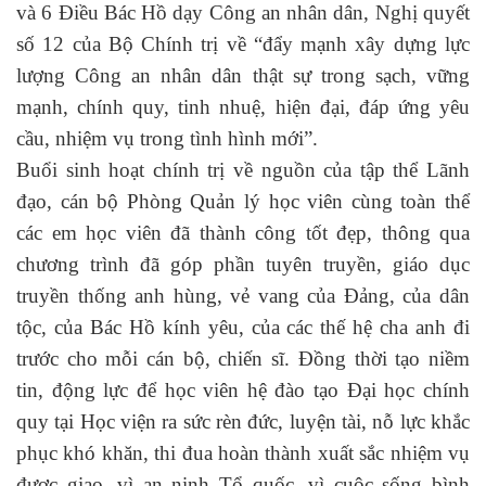
và 6 Điều Bác Hồ dạy Công an nhân dân, Nghị quyết
số 12 của Bộ Chính trị về “đẩy mạnh xây dựng lực
lượng Công an nhân dân thật sự trong sạch, vững
mạnh, chính quy, tinh nhuệ, hiện đại, đáp ứng yêu
cầu, nhiệm vụ trong tình hình mới”.
Buổi sinh hoạt chính trị về nguồn của tập thể Lãnh
đạo, cán bộ Phòng Quản lý học viên cùng toàn thể
các em học viên đã thành công tốt đẹp, thông qua
chương trình đã góp phần tuyên truyền, giáo dục
truyền thống anh hùng, vẻ vang của Đảng, của dân
tộc, của Bác Hồ kính yêu, của các thế hệ cha anh đi
trước cho mỗi cán bộ, chiến sĩ. Đồng thời tạo niềm
tin, động lực để học viên hệ đào tạo Đại học chính
quy tại Học viện ra sức rèn đức, luyện tài, nỗ lực khắc
phục khó khăn, thi đua hoàn thành xuất sắc nhiệm vụ
được giao, vì an ninh Tổ quốc, vì cuộc sống bình