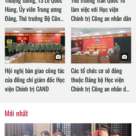
Hùng, Ủy viên Trung ương
làm việc với Học viện
Đảng, Thứ trưởng Bộ Công
Chính trị Công an nhân dân
an làm việc với Học viện
Chính trị Công an nhân dân
Hội nghị bàn giao công tác
Các tổ chức cơ sở đảng
của đồng chí giám đốc Học
thuộc Đảng bộ Học viện
viện Chính trị CAND
Chính trị Công an nhân dân
tổ chức thành công Đại hội
nhiệm kỳ 2020 – 2025
Mới nhất