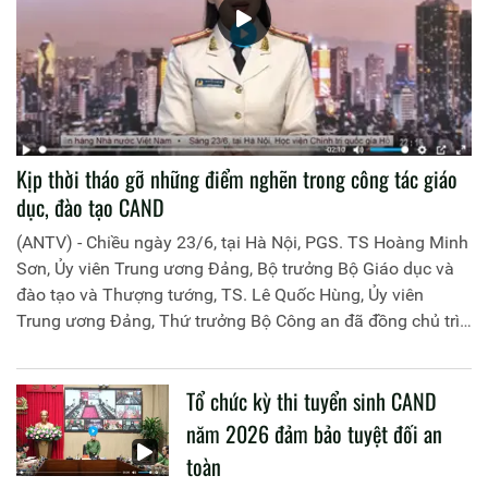
Kịp thời tháo gỡ những điểm nghẽn trong công tác giáo
dục, đào tạo CAND
(ANTV) - Chiều ngày 23/6, tại Hà Nội, PGS. TS Hoàng Minh
Sơn, Ủy viên Trung ương Đảng, Bộ trưởng Bộ Giáo dục và
đào tạo và Thượng tướng, TS. Lê Quốc Hùng, Ủy viên
Trung ương Đảng, Thứ trưởng Bộ Công an đã đồng chủ trì
buổi làm việc với các đơn vị của 2 Bộ về một số nội dung
liên quan đến công tác giáo dục và đào tạo của lực lượng
Tổ chức kỳ thi tuyển sinh CAND
CAND.
năm 2026 đảm bảo tuyệt đối an
toàn