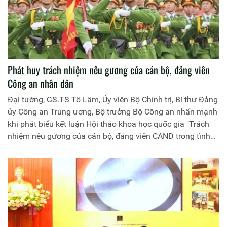
Phát huy trách nhiệm nêu gương của cán bộ, đảng viên
Công an nhân dân
Đại tướng, GS.TS Tô Lâm, Ủy viên Bộ Chính trị, Bí thư Đảng
ủy Công an Trung ương, Bộ trưởng Bộ Công an nhấn mạnh
khi phát biểu kết luận Hội thảo khoa học quốc gia "Trách
nhiệm nêu gương của cán bộ, đảng viên CAND trong tình
hình mới", được Bộ Công an và Nhà Xuất bản Chính trị
quốc gia Sự thật phối hợp tổ chức, sáng 29/6.