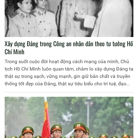
Xây dựng Đảng trong Công an nhân dân theo tư tưởng Hồ
Chí Minh
Trong suốt cuộc đời hoạt động cách mạng của mình, Chủ
tịch Hồ Chí Minh luôn quan tâm, chăm lo xây dựng Đảng ta
thật sự trong sạch, vững mạnh, gìn giữ bản chất và truyền
thống tốt đẹp của Đảng, thật sự tiêu biểu cho trí tuệ, đạo
đức của giai cấp công nhân, nhân dân lao động và của dân
tộc. Người đã để lại một hệ thống quan điểm, tư tưởng quý
báu về công tác xây dựng Đảng hết sức toàn diện, sâu sắc.
Lực lượng Công an nhân dân tiếp tục thấm nhuần và thực
hiện tư tưởng Hồ Chí Minh về xây dựng Đảng để xây dựng
lực lượng Công an nhân dân thực sự trong sạch, vững
mạnh, đáp ứng yêu cầu, nhiệm vụ trong tình hình hiện nay.