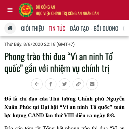
GIỚI THIỆU
TIN TỨC
ĐÀO TẠO - BỒI DƯỠNG
QU
Thứ Bảy, 8/8/2020 22:18'(GMT+7)
Phong trào thi đua “Vì an ninh Tổ
quốc” gắn với nhiệm vụ chính trị
Đó là chỉ đạo của Thủ tướng Chính phủ Nguyễn
Xuân Phúc tại Đại hội “Vì an ninh Tổ quốc” toàn
lực lượng CAND lần thứ VIII diễn ra ngày 8/8.
Báo cáo tóm tắt Tổng kết phong trào thi đua “Vì an