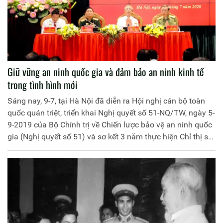
Giữ vững an ninh quốc gia và đảm bảo an ninh kinh tế
trong tình hình mới
Sáng nay, 9-7, tại Hà Nội đã diễn ra Hội nghị cán bộ toàn
quốc quán triệt, triển khai Nghị quyết số 51-NQ/TW, ngày 5-
9-2019 của Bộ Chính trị về Chiến lược bảo vệ an ninh quốc
gia (Nghị quyết số 51) và sơ kết 3 năm thực hiện Chỉ thị số
12-CT/TW, ngày 5-1-2017 của Bộ Chính trị về tăng cường
sự lãnh đạo của Đảng đối với công tác bảo đảm an ninh
kinh tế trong điều kiện phát triển kinh tế thị trường định
hướng xã hội chủ nghĩa và hội nhập kinh tế quốc tế (Chỉ thị
số 12).