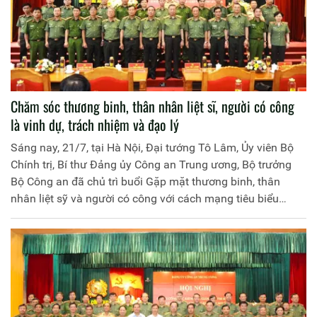
Chăm sóc thương binh, thân nhân liệt sĩ, người có công
là vinh dự, trách nhiệm và đạo lý
Sáng nay, 21/7, tại Hà Nội, Đại tướng Tô Lâm, Ủy viên Bộ
Chính trị, Bí thư Đảng ủy Công an Trung ương, Bộ trưởng
Bộ Công an đã chủ trì buổi Gặp mặt thương binh, thân
nhân liệt sỹ và người có công với cách mạng tiêu biểu
trong CAND nhân kỷ niệm 73 năm Ngày Thương binh - Liệt
sỹ (27/7/1947 - 27/7/2020) và hướng tới kỷ niệm 75 năm
Ngày truyền thống CAND, 15 năm Ngày hội toàn dân bảo
vệ an ninh Tổ quốc.