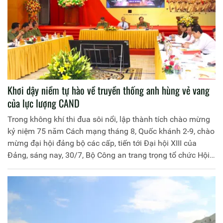
Khơi dậy niềm tự hào về truyền thống anh hùng vẻ vang
của lực lượng CAND
Trong không khí thi đua sôi nổi, lập thành tích chào mừng
kỷ niệm 75 năm Cách mạng tháng 8, Quốc khánh 2-9, chào
mừng đại hội đảng bộ các cấp, tiến tới Đại hội XIII của
Đảng, sáng nay, 30/7, Bộ Công an trang trọng tổ chức Hội
thảo khoa học "75 năm CAND xây dựng, chiến đấu, trưởng
thành và 15 năm Ngày hội toàn dân bảo vệ an ninh Tổ
quốc". Hội thảo được tổ chức tại Hội trường Bộ Công an và
trực tuyến tại 63 điểm cầu Công an các tỉnh, thành phố trực
thuộc Trung ương.