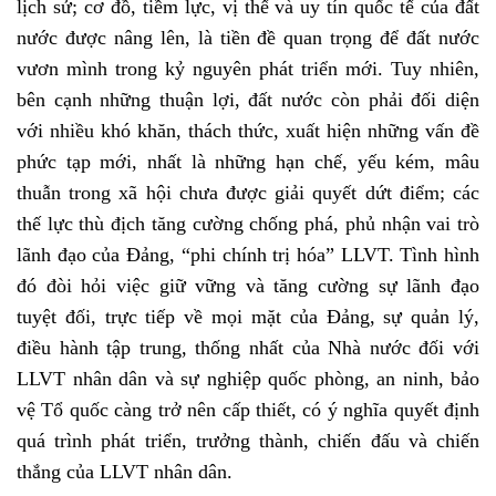
lịch sử; cơ đồ, tiềm lực, vị thế và uy tín quốc tế của đất
nước được nâng lên, là tiền đề quan trọng để đất nước
vươn mình trong kỷ nguyên phát triển mới. Tuy nhiên,
bên cạnh những thuận lợi, đất nước còn phải đối diện
với nhiều khó khăn, thách thức, xuất hiện những vấn đề
phức tạp mới, nhất là những hạn chế, yếu kém, mâu
thuẫn trong xã hội chưa được giải quyết dứt điểm; các
thế lực thù địch tăng cường chống phá, phủ nhận vai trò
lãnh đạo của Đảng, “phi chính trị hóa” LLVT. Tình hình
đó đòi hỏi việc giữ vững và tăng cường sự lãnh đạo
tuyệt đối, trực tiếp về mọi mặt của Đảng, sự quản lý,
điều hành tập trung, thống nhất của Nhà nước đối với
LLVT nhân dân và sự nghiệp quốc phòng, an ninh, bảo
vệ Tổ quốc càng trở nên cấp thiết, có ý nghĩa quyết định
quá trình phát triển, trưởng thành, chiến đấu và chiến
thắng của LLVT nhân dân.