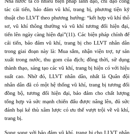
Nhà nước ta có nhiều biện pháp lãnh đạo, chỉ đạo công
tác cải tiến, bảo đảm vũ khí, trang bị, phương tiện kỹ
thuật cho LLVT theo phương hướng: “kết hợp vũ khí thô
sơ, vũ khí thông thường và vũ khí tương đối hiện đại,
tiến lên ngày càng hiện đại”
(11)
. Các biện pháp chính để
cải tiến, bảo đảm vũ khí, trang bị cho LLVT nhân dân
trong giai đoạn này là: Mua sắm, nhận viện trợ, tự sản
xuất trong nước, thu gom của địch; đồng thời, sử dụng
thành thạo, sáng tạo các vũ khí, trang bị hiện có với hiệu
suất cao. Nhờ đó, LLVT nhân dân, nhất là Quân đội
nhân dân đã có một hệ thống vũ khí, trang bị tương đối
đồng bộ, tương đối hiện đại, bảo đảm cho chất lượng
tổng hợp và sức mạnh chiến đấu được nâng lên, đủ sức
đánh bại kẻ thù xâm lược có ưu thế vượt trội về vũ khí,
trang bị.
Song song với bảo đảm vũ khí, trang bị cho LLVT nhân