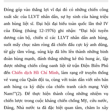
Đóng góp vào thắng lợi vĩ đại đó có những chiến công
xuất sắc của LLVT nhân dân, sự hy sinh của hàng triệu
anh hùng liệt sĩ. Đại hội đại biểu toàn quốc lần thứ IV
của Đảng (tháng 12-1976) ghi nhận: “Đại hội tuyên
dương cán bộ, chiến sĩ các LLVT nhân dân anh hùng,
suốt mấy chục năm ròng đã chiến đấu cực kỳ anh dũng,
từ gậy tầm vông, súng kíp đã lớn lên thành những binh
đoàn hùng mạnh, đánh thắng những kẻ thù hung ác, lập
được những chiến công oanh liệt từ trận Điện Biên Phủ
đến
Chiến dịch Hồ Chí Minh
, làm rạng rỡ truyền thống
vẻ vang của Quân đội ta, cùng với toàn dân viết nên bản
anh hùng ca kỳ diệu của chiến tranh cách mạng Việt
Nam!”
(2)
. Để thực hiện thành công những nhiệm vụ
chiến lược trong cuộc kháng chiến chống Mỹ, cứu nước,
Đảng, Nhà nước ta đã đặc biệt quan tâm, chăm lo xây