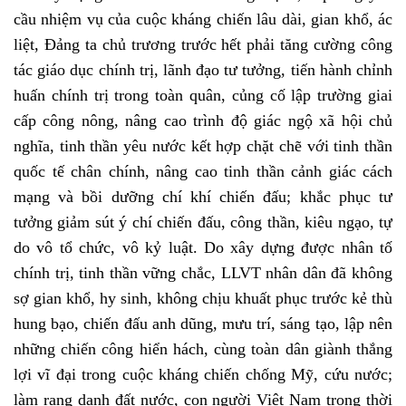
cầu nhiệm vụ của cuộc kháng chiến lâu dài, gian khổ, ác
liệt, Đảng ta chủ trương trước hết phải tăng cường công
tác giáo dục chính trị, lãnh đạo tư tưởng, tiến hành chỉnh
huấn chính trị trong toàn quân, củng cố lập trường giai
cấp công nông, nâng cao trình độ giác ngộ xã hội chủ
nghĩa, tinh thần yêu nước kết hợp chặt chẽ với tinh thần
quốc tế chân chính, nâng cao tinh thần cảnh giác cách
mạng và bồi dưỡng chí khí chiến đấu; khắc phục tư
tưởng giảm sút ý chí chiến đấu, công thần, kiêu ngạo, tự
do vô tổ chức, vô kỷ luật. Do xây dựng được nhân tố
chính trị, tinh thần vững chắc, LLVT nhân dân đã không
sợ gian khổ, hy sinh, không chịu khuất phục trước kẻ thù
hung bạo, chiến đấu anh dũng, mưu trí, sáng tạo, lập nên
những chiến công hiển hách, cùng toàn dân giành thắng
lợi vĩ đại trong cuộc kháng chiến chống Mỹ, cứu nước;
làm rạng danh đất nước, con người Việt Nam trong thời