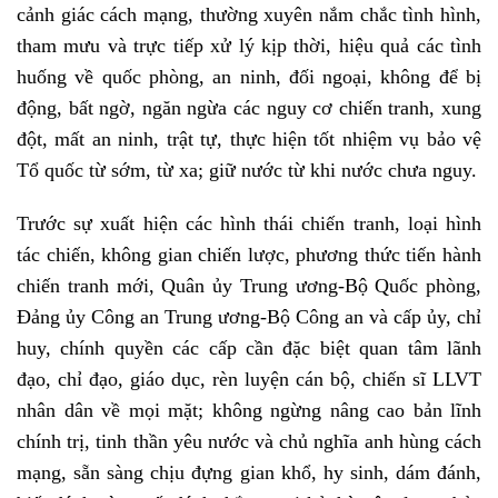
cảnh giác cách mạng, thường xuyên nắm chắc tình hình,
tham mưu và trực tiếp xử lý kịp thời, hiệu quả các tình
huống về quốc phòng, an ninh, đối ngoại, không để bị
động, bất ngờ, ngăn ngừa các nguy cơ chiến tranh, xung
đột, mất an ninh, trật tự, thực hiện tốt nhiệm vụ bảo vệ
Tổ quốc từ sớm, từ xa; giữ nước từ khi nước chưa nguy.
Trước sự xuất hiện các hình thái chiến tranh, loại hình
tác chiến, không gian chiến lược, phương thức tiến hành
chiến tranh mới, Quân ủy Trung ương-Bộ Quốc phòng,
Đảng ủy Công an Trung ương-Bộ Công an và cấp ủy, chỉ
huy, chính quyền các cấp cần đặc biệt quan tâm lãnh
đạo, chỉ đạo, giáo dục, rèn luyện cán bộ, chiến sĩ LLVT
nhân dân về mọi mặt; không ngừng nâng cao bản lĩnh
chính trị, tinh thần yêu nước và chủ nghĩa anh hùng cách
mạng, sẵn sàng chịu đựng gian khổ, hy sinh, dám đánh,