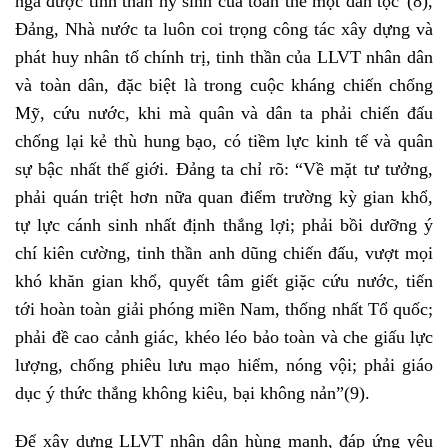
ngã được tinh thần hy sinh của toàn thể một dân tộc”
(8)
,
Đảng, Nhà nước ta luôn coi trọng công tác xây dựng và
phát huy nhân tố chính trị, tinh thần của LLVT nhân dân
và toàn dân, đặc biệt là trong cuộc kháng chiến chống
Mỹ, cứu nước, khi mà quân và dân ta phải chiến đấu
chống lại kẻ thù hung bạo, có tiềm lực kinh tế và quân
sự bậc nhất thế giới. Đảng ta chỉ rõ: “Về mặt tư tưởng,
phải quán triệt hơn nữa quan điểm trường kỳ gian khổ,
tự lực cánh sinh nhất định thắng lợi; phải bồi dưỡng ý
chí kiên cường, tinh thần anh dũng chiến đấu, vượt mọi
khó khăn gian khổ, quyết tâm giết giặc cứu nước, tiến
tới hoàn toàn giải phóng miền Nam, thống nhất Tổ quốc;
phải đề cao cảnh giác, khéo léo bảo toàn và che giấu lực
lượng, chống phiêu lưu mạo hiểm, nóng vội; phải giáo
dục ý thức thắng không kiêu, bại không nản”
(9)
.
Để xây dựng LLVT nhân dân hùng mạnh, đáp ứng yêu