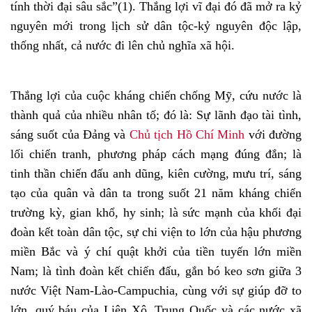
tính thời đại sâu sắc”(1). Thắng lợi vĩ đại đó đã mở ra kỷ
nguyên mới trong lịch sử dân tộc-kỷ nguyên độc lập,
thống nhất, cả nước đi lên chủ nghĩa xã hội.
Thắng lợi của cuộc kháng chiến chống Mỹ, cứu nước là
thành quả của nhiều nhân tố; đó là: Sự lãnh đạo tài tình,
sáng suốt của Đảng và
Chủ tịch Hồ Chí Minh
với đường
lối chiến tranh, phương pháp cách mạng đúng đắn; là
tinh thần chiến đấu anh dũng, kiên cường, mưu trí, sáng
tạo của quân và dân ta trong suốt 21 năm kháng chiến
trường kỳ, gian khổ, hy sinh; là sức mạnh của khối đại
đoàn kết toàn dân tộc, sự chi viện to lớn của hậu phương
miền Bắc và ý chí quật khởi của tiền tuyến lớn miền
Nam; là tình đoàn kết chiến đấu, gắn bó keo sơn giữa 3
nước Việt Nam-Lào-Campuchia, cùng với sự giúp đỡ to
lớn, quý báu của Liên Xô, Trung Quốc và các nước xã