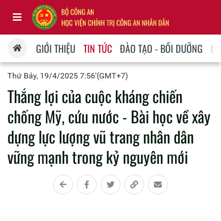
GIỚI THIỆU
TIN TỨC
ĐÀO TẠO - BỒI DƯỠNG
QU
Thứ Bảy, 19/4/2025 7:56'(GMT+7)
Thắng lợi của cuộc kháng chiến
chống Mỹ, cứu nước - Bài học về xây
dựng lực lượng vũ trang nhân dân
vững mạnh trong kỷ nguyên mới