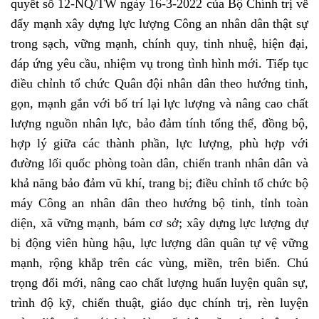
quyết số 12-NQ/TW ngày 16-3-2022 của Bộ Chính trị về
đẩy mạnh xây dựng lực lượng Công an nhân dân thật sự
trong sạch, vững mạnh, chính quy, tinh nhuệ, hiện đại,
đáp ứng yêu cầu, nhiệm vụ trong tình hình mới. Tiếp tục
điều chỉnh tổ chức Quân đội nhân dân theo hướng tinh,
gọn, mạnh gắn với bố trí lại lực lượng và nâng cao chất
lượng nguồn nhân lực, bảo đảm tính tổng thể, đồng bộ,
hợp lý giữa các thành phần, lực lượng, phù hợp với
đường lối quốc phòng toàn dân, chiến tranh nhân dân và
khả năng bảo đảm vũ khí, trang bị; điều chỉnh tổ chức bộ
máy Công an nhân dân theo hướng bộ tinh, tỉnh toàn
diện, xã vững mạnh, bám cơ sở; xây dựng lực lượng dự
bị động viên hùng hậu, lực lượng dân quân tự vệ vững
mạnh, rộng khắp trên các vùng, miền, trên biển. Chú
trọng đổi mới, nâng cao chất lượng huấn luyện quân sự,
trình độ kỹ, chiến thuật, giáo dục chính trị, rèn luyện