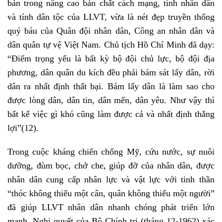
bản trong nâng cao bản chất cách mạng, tính nhân dân
và tính dân tộc của LLVT, vừa là nét đẹp truyền thống
quý báu của Quân đội nhân dân, Công an nhân dân và
dân quân tự vệ Việt Nam. Chủ tịch Hồ Chí Minh đã dạy:
“Điểm trọng yếu là bất kỳ bộ đội chủ lực, bộ đội địa
phương, dân quân du kích đều phải bám sát lấy dân, rời
dân ra nhất định thất bại. Bám lấy dân là làm sao cho
được lòng dân, dân tin, dân mến, dân yêu. Như vậy thì
bất kể việc gì khó cũng làm được cả và nhất định thắng
lợi”
(12)
.
Trong cuộc kháng chiến chống Mỹ, cứu nước, sự nuôi
dưỡng, đùm bọc, chở che, giúp đỡ của nhân dân, được
nhân dân cung cấp nhân lực và vật lực với tinh thần
“thóc không thiếu một cân, quân không thiếu một người”
đã giúp LLVT nhân dân nhanh chóng phát triển lớn
mạnh. Nghị quyết của Bộ Chính trị (tháng 12-1962) xác