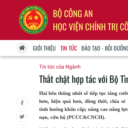
GIỚI THIỆU
TIN TỨC
ĐÀO TẠO - BỒI DƯỠN
Tin tức của Ngành
Thắt chặt hợp tác với Bộ T
Hai bên thống nhất sẽ tiếp tục tăng cườ
hơn, hiệu quả hơn, đồng thời, chia s
tình huống khẩn cấp; nâng cao năng lực
nạn, cứu hộ (PCCC&CNCH).