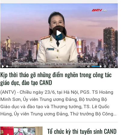
Kịp thời tháo gỡ những điểm nghẽn trong công tác
giáo dục, đào tạo CAND
(ANTV) - Chiều ngày 23/6, tại Hà Nội, PGS. TS Hoàng
Minh Sơn, Ủy viên Trung ương Đảng, Bộ trưởng Bộ
Giáo dục và đào tạo và Thượng tướng, TS. Lê Quốc
Hùng, Ủy viên Trung ương Đảng, Thứ trưởng Bộ Công
an đã đồng chủ trì buổi làm việc với các đơn vị của 2
Bộ về một số nội dung liên quan đến công tác giáo dục
Tổ chức kỳ thi tuyển sinh CAND