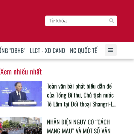
ỐNG "DBHB"
LLCT - XD CAND
NC QUỐC TẾ
Xem nhiều nhất
Toàn văn bài phát biểu dẫn đề
của Tổng Bí thư, Chủ tịch nước
Tô Lâm tại Đối thoại Shangri-La
lần thứ 23
NHẬN DIỆN NGUY CƠ “CÁCH
MẠNG MÀU” VÀ MỘT SỐ VẤN