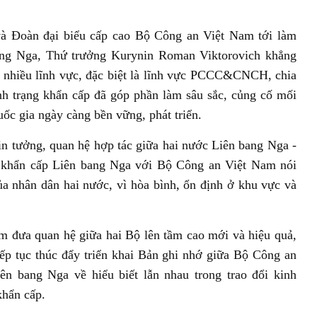
 Đoàn đại biểu cấp cao Bộ Công an Việt Nam tới làm
bang Nga, Thứ trưởng Kurynin Roman Viktorovich khẳng
ên nhiều lĩnh vực, đặc biệt là lĩnh vực PCCC&CNCH, chia
nh trạng khẩn cấp đã góp phần làm sâu sắc, củng cố mối
uốc gia ngày càng bền vững, phát triển.
n tưởng, quan hệ hợp tác giữa hai nước Liên bang Nga -
g khẩn cấp Liên bang Nga với Bộ Công an Việt Nam nói
 của nhân dân hai nước, vì hòa bình, ổn định ở khu vực và
m đưa quan hệ giữa hai Bộ lên tầm cao mới và hiệu quả,
tiếp tục thúc đẩy triển khai Bản ghi nhớ giữa Bộ Công an
n bang Nga về hiểu biết lẫn nhau trong trao đổi kinh
khẩn cấp.