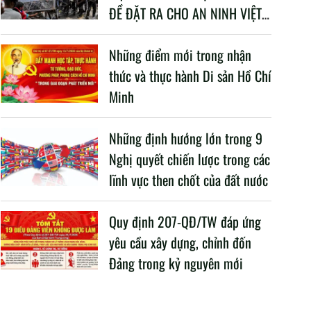
ĐỀ ĐẶT RA CHO AN NINH VIỆT
NAM TRONG BỐI CẢNH HIỆN
NAY
Những điểm mới trong nhận
thức và thực hành Di sản Hồ Chí
Minh
Những định hướng lớn trong 9
Nghị quyết chiến lược trong các
lĩnh vực then chốt của đất nước
Quy định 207-QĐ/TW đáp ứng
yêu cầu xây dựng, chỉnh đốn
Đảng trong kỷ nguyên mới