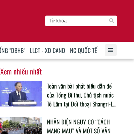
ỐNG "DBHB"
LLCT - XD CAND
NC QUỐC TẾ
Xem nhiều nhất
Toàn văn bài phát biểu dẫn đề
của Tổng Bí thư, Chủ tịch nước
Tô Lâm tại Đối thoại Shangri-La
lần thứ 23
NHẬN DIỆN NGUY CƠ “CÁCH
MẠNG MÀU” VÀ MỘT SỐ VẤN