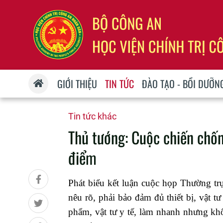
GIỚI THIỆU
TIN TỨC
ĐÀO TẠO - BỒI DƯỠN
Tin tức khác
Thủ tướng: Cuộc chiến chố
điểm
Phát biểu kết luận cuộc họp Thường t
nêu rõ, phải bảo đảm đủ thiết bị, vật t
phẩm, vật tư y tế, làm nhanh nhưng kh