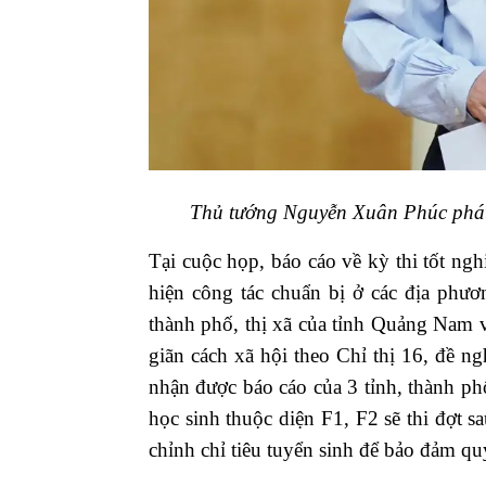
Thủ tướng Nguyễn Xuân Phúc phát
Tại cuộc họp, báo cáo về kỳ thi tốt ng
hiện công tác chuẩn bị ở các địa phươ
thành phố, thị xã của tỉnh Quảng Nam 
giãn cách xã hội theo Chỉ thị 16, đề n
nhận được báo cáo của 3 tỉnh, thành p
học sinh thuộc diện F1, F2 sẽ thi đợt s
chỉnh chỉ tiêu tuyển sinh để bảo đảm quy