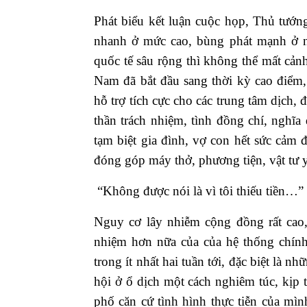
Phát biểu kết luận cuộc họp, Thủ tướ
nhanh ở mức cao, bùng phát mạnh ở n
quốc tế sâu rộng thì không thể mất cả
Nam đã bắt đầu sang thời kỳ cao điểm
hỗ trợ tích cực cho các trung tâm dịch,
thần trách nhiệm, tình đồng chí, nghĩ
tạm biệt gia đình, vợ con hết sức cảm
đóng góp máy thở, phương tiện, vật tư y
“Không được nói là vì tôi thiếu tiền…”
Nguy cơ lây nhiễm cộng đồng rất cao,
nhiệm hơn nữa của của hệ thống chính 
trong ít nhất hai tuần tới, đặc biệt là n
hội ở ổ dịch một cách nghiêm túc, kịp
phố căn cứ tình hình thực tiễn của mìn