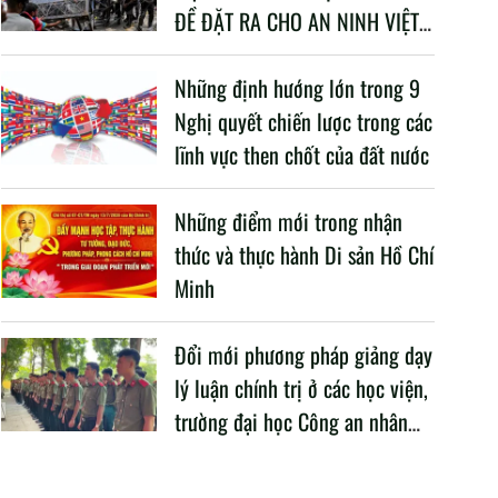
ĐỀ ĐẶT RA CHO AN NINH VIỆT
NAM TRONG BỐI CẢNH HIỆN
NAY
Những định hướng lớn trong 9
Nghị quyết chiến lược trong các
lĩnh vực then chốt của đất nước
Những điểm mới trong nhận
thức và thực hành Di sản Hồ Chí
Minh
Đổi mới phương pháp giảng dạy
lý luận chính trị ở các học viện,
trường đại học Công an nhân
dân trong Cách mạng công
nghiệp lần thứ tư