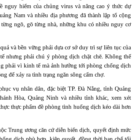
ề nguy hiểm của chủng virus và nâng cao ý thức dự
uảng Nam và nhiều địa phương đã thành lập tổ cộng
i từng ngõ, gõ từng nhà, những khu có nhiều nguy cơ
uả và bền vững phải dựa cơ sở duy trì sự liên tục của
 tế nhưng phải chú ý phòng dịch chặt chẽ. Không thể
g phải vì kinh tế mà ảnh hưởng tới phòng chống dịch
ng để xảy ra tình trạng ngăn sông cấm chợ.
hục vụ nhân dân, đặc biệt TP. Đà Nẵng, tỉnh Quảng
nh Hòa, Quảng Ninh và nhiều tỉnh khác, xem xét
 thực thực phẩm đề phòng tình huống dịch kéo dài hơn
uộc Trung ương căn cứ diễn biến dịch, quyết định mức
hống dịch phù hợp, kiên quyết, đồng thời hạn chế tối