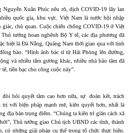
ng Nguyễn Xuân Phúc nêu rõ, dịch COVID-19 lây lan
hiều quốc gia, khu vực. Việt Nam là nước hội nhập
nh giác, chủ quan. Cuộc chiến chống COVID-19 ở Việt
, Thủ tướng hoan nghênh Bộ Y tế, các địa phương đã
 đặc biệt là Đà Nẵng, Quảng Nam thời gian qua với tinh
a đồng bào. “Hình ảnh bác sĩ từ Hải Phòng lên đường,
 động và nhiều tấm gương khác, nhiều nhà hảo tâm đã
 tế, tiền bạc cho công cuộc này”.
 đòi hỏi quyết tâm cao hơn nữa, sự đoàn kết, trách
trị với biện pháp mạnh mẽ, kiên quyết hơn, nhất là
hững địa bàn trọng điểm. “Chúng ta kiên trì giãn cách xã
 thời”, Thủ tướng giao Chủ tịch UBND các tỉnh, thành
h, có những giải pháp cụ thể trong tổ chức thực hiện.