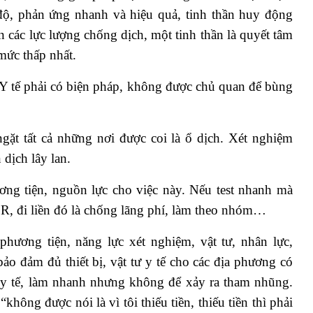
o độ, phản ứng nhanh và hiệu quả, tinh thần huy động
n các lực lượng chống dịch, một tinh thần là quyết tâm
mức thấp nhất.
ộ Y tế phải có biện pháp, không được chủ quan để bùng
ặt tất cả những nơi được coi là ổ dịch. Xét nghiệm
dịch lây lan.
ng tiện, nguồn lực cho việc này. Nếu test nhanh mà
R, đi liền đó là chống lãng phí, làm theo nhóm…
 phương tiện, năng lực xét nghiệm, vật tư, nhân lực,
o đảm đủ thiết bị, vật tư y tế cho các địa phương có
ư y tế, làm nhanh nhưng không để xảy ra tham nhũng.
hông được nói là vì tôi thiếu tiền, thiếu tiền thì phải