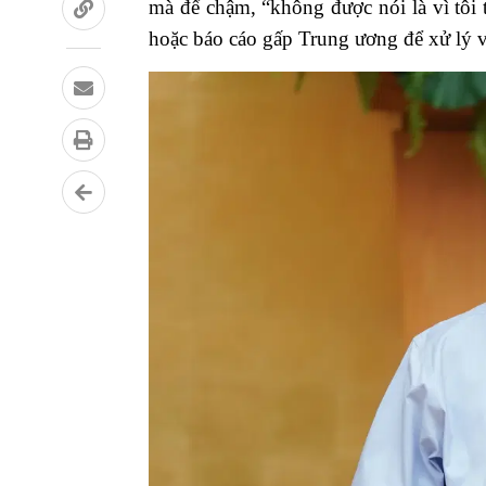
mà để chậm, “không được nói là vì tôi t
hoặc báo cáo gấp Trung ương để xử lý v