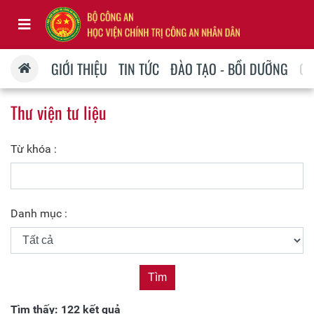
GIỚI THIỆU
TIN TỨC
ĐÀO TẠO - BỒI DƯỠNG
QU
Thư viện tư liệu
Từ khóa :
Danh mục :
Tìm thấy: 122 kết quả