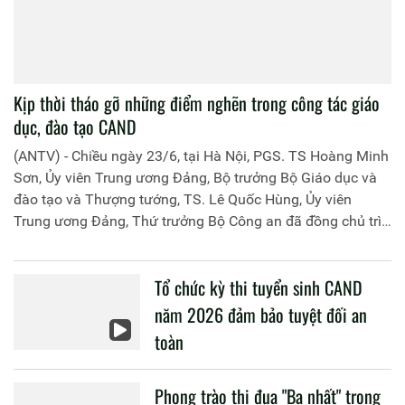
Kịp thời tháo gỡ những điểm nghẽn trong công tác giáo
dục, đào tạo CAND
(ANTV) - Chiều ngày 23/6, tại Hà Nội, PGS. TS Hoàng Minh
Sơn, Ủy viên Trung ương Đảng, Bộ trưởng Bộ Giáo dục và
đào tạo và Thượng tướng, TS. Lê Quốc Hùng, Ủy viên
Trung ương Đảng, Thứ trưởng Bộ Công an đã đồng chủ trì
buổi làm việc với các đơn vị của 2 Bộ về một số nội dung
liên quan đến công tác giáo dục và đào tạo của lực lượng
Tổ chức kỳ thi tuyển sinh CAND
CAND.
năm 2026 đảm bảo tuyệt đối an
toàn
Phong trào thi đua "Ba nhất" trong