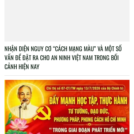
NHẬN DIỆN NGUY CƠ “CÁCH MẠNG MÀU” VÀ MỘT SỐ
VẤN ĐỀ ĐẶT RA CHO AN NINH VIỆT NAM TRONG BỐI
CẢNH HIỆN NAY