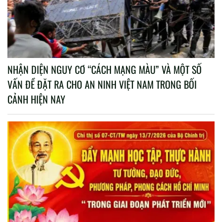
NHẬN DIỆN NGUY CƠ “CÁCH MẠNG MÀU” VÀ MỘT SỐ
VẤN ĐỀ ĐẶT RA CHO AN NINH VIỆT NAM TRONG BỐI
CẢNH HIỆN NAY