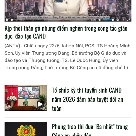
Kịp thời tháo gỡ những điểm nghẽn trong công tác giáo
dục, đào tạo CAND
(ANTV) - Chiều ngày 23/6, tại Hà Nội, PGS. TS Hoàng Minh
Sơn, Ủy viên Trung ương Đảng, Bộ trưởng Bộ Giáo dục và
đào tạo và Thượng tướng, TS. Lê Quốc Hùng, Ủy viên
Trung ương Đảng, Thứ trưởng Bộ Công an đã đồng chủ trì
buổi làm việc với các đơn vị của 2 Bộ về một số nội dung
liên quan đến công tác giáo dục và đào tạo của lực lượng
Tổ chức kỳ thi tuyển sinh CAND
CAND.
năm 2026 đảm bảo tuyệt đối an
toàn
Phong trào thi đua "Ba nhất" trong
Công an nhân dân