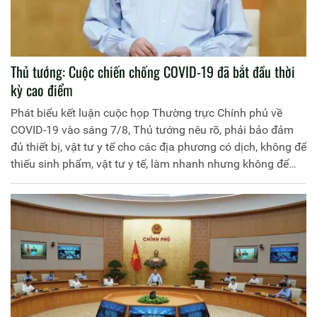
Thủ tướng: Cuộc chiến chống COVID-19 đã bắt đầu thời
kỳ cao điểm
Phát biểu kết luận cuộc họp Thường trực Chính phủ về
COVID-19 vào sáng 7/8, Thủ tướng nêu rõ, phải bảo đảm
đủ thiết bị, vật tư y tế cho các địa phương có dịch, không để
thiếu sinh phẩm, vật tư y tế, làm nhanh nhưng không để
xảy ra tham nhũng. Không lấy lý do vì cơ chế mà để chậm,
“không được nói là vì tôi thiếu tiền, thiếu tiền thì phải xuất
ngân sách dự phòng hoặc báo cáo gấp Trung ương để xử
lý vấn đề này”.