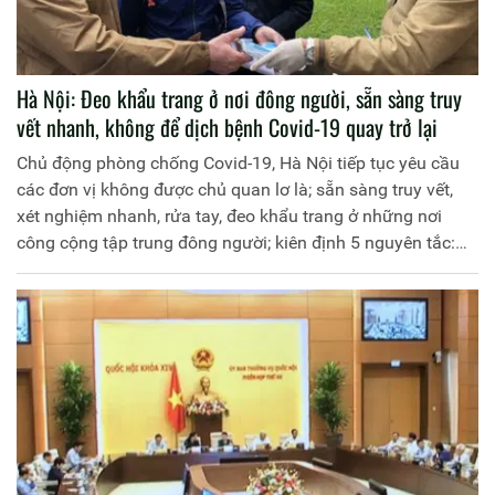
Hà Nội: Đeo khẩu trang ở nơi đông người, sẵn sàng truy
vết nhanh, không để dịch bệnh Covid-19 quay trở lại
Chủ động phòng chống Covid-19, Hà Nội tiếp tục yêu cầu
các đơn vị không được chủ quan lơ là; sẵn sàng truy vết,
xét nghiệm nhanh, rửa tay, đeo khẩu trang ở những nơi
công cộng tập trung đông người; kiên định 5 nguyên tắc:
Ngăn chặn - phát hiện - cách ly - khoanh vùng - dập dịch...