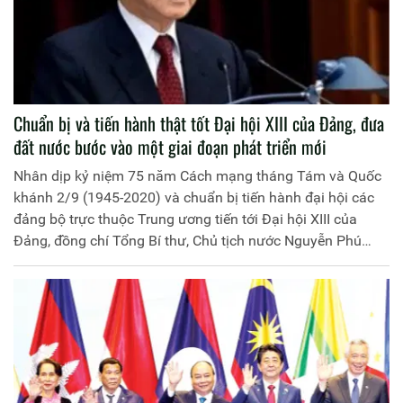
Chuẩn bị và tiến hành thật tốt Đại hội XIII của Đảng, đưa
đất nước bước vào một giai đoạn phát triển mới
Nhân dịp kỷ niệm 75 năm Cách mạng tháng Tám và Quốc
khánh 2/9 (1945-2020) và chuẩn bị tiến hành đại hội các
đảng bộ trực thuộc Trung ương tiến tới Đại hội XIII của
Đảng, đồng chí Tổng Bí thư, Chủ tịch nước Nguyễn Phú
Trọng, Trưởng Tiểu ban Văn kiện Đại hội XIII của Đảng, có
bài viết quan trọng với tiêu đề "Chuẩn bị và tiến hành thật
tốt Đại hội XIII của Đảng, đưa đất nước bước vào một giai
đoạn phát triển mới". Trang Thông tin điện tử Học viện
Chính trị Công an nhân dân trân trọng giới thiệu toàn văn
bài viết: