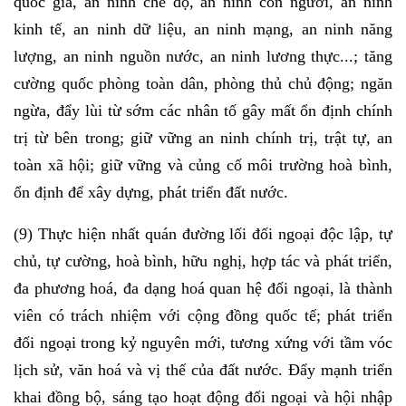
quốc gia, an ninh chế độ, an ninh con người, an ninh
kinh tế, an ninh dữ liệu, an ninh mạng, an ninh năng
lượng, an ninh nguồn nước, an ninh lương thực...; tăng
cường quốc phòng toàn dân, phòng thủ chủ động; ngăn
ngừa, đẩy lùi từ sớm các nhân tố gây mất ổn định chính
trị từ bên trong; giữ vững an ninh chính trị, trật tự, an
toàn xã hội; giữ vững và củng cố môi trường hoà bình,
ổn định để xây dựng, phát triển đất nước.
(9) Thực hiện nhất quán đường lối đối ngoại độc lập, tự
chủ, tự cường, hoà bình, hữu nghị, hợp tác và phát triển,
đa phương hoá, đa dạng hoá quan hệ đối ngoại, là thành
viên có trách nhiệm với cộng đồng quốc tế; phát triển
đối ngoại trong kỷ nguyên mới, tương xứng với tầm vóc
lịch sử, văn hoá và vị thế của đất nước. Đẩy mạnh triển
khai đồng bộ, sáng tạo hoạt động đối ngoại và hội nhập