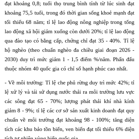
đạt khoảng 0,8; tuổi thọ trung bình tính từ lúc sinh đạt
khoảng 75,5 tuổi, trong đó thời gian sống khoẻ mạnh đạt
tối thiểu 68 năm; tỉ lệ lao động nông nghiệp trong tổng
lao động xã hội giảm xuống còn dưới 20%; tỉ lệ lao động
qua đào tạo có bằng cấp, chứng chỉ đạt 35 - 40%. Tỉ lệ
hộ nghèo (theo chuẩn nghèo đa chiều giai đoạn 2026 -
2030) duy trì mức giảm 1 - 1,5 điểm %/năm. Phấn đấu
thuộc nhóm 40 quốc gia có chỉ số hạnh phúc cao nhất.
- Về môi trường: Tỉ lệ che phủ rừng duy trì mức 42%; tỉ
lệ xử lý và tái sử dụng nước thải ra môi trường lưu vực
các sông đạt 65 - 70%; lượng phát thải khí nhà kính
giảm 8 - 9%; tỉ lệ các cơ sở sản xuất kinh doanh đạt quy
chuẩn về môi trường đạt khoảng 98 - 100%; tăng diện
tích các khu bảo tồn biển, ven biển đạt tối thiểu 6% diện
tích tự nhiên vùng biển quốc gia.