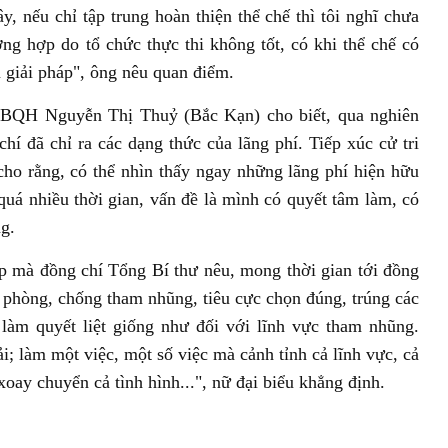
y, nếu chỉ tập trung hoàn thiện thể chế thì tôi nghĩ chưa
ờng hợp do tổ chức thực thi không tốt, có khi thể chế có
 giải pháp", ông nêu quan điểm.
 ĐBQH Nguyễn Thị Thuỷ (Bắc Kạn) cho biết, qua nghiên
hí đã chỉ ra các dạng thức của lãng phí. Tiếp xúc cử tri
o rằng, có thể nhìn thấy ngay những lãng phí hiện hữu
quá nhiều thời gian, vấn đề là mình có quyết tâm làm, có
g.
p mà đồng chí Tổng Bí thư nêu, mong thời gian tới đồng
 phòng, chống tham nhũng, tiêu cực chọn đúng, trúng các
 làm quyết liệt giống như đối với lĩnh vực tham nhũng.
i; làm một việc, một số việc mà cảnh tỉnh cả lĩnh vực, cả
oay chuyển cả tình hình...", nữ đại biểu khẳng định.