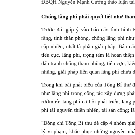
ĐBQH Nguyễn Mạnh Cường thảo luận tại 
Chống lãng phí phải quyết liệt như th
Trước đó, góp ý vào báo cáo tình hì
rằng, tinh thần phòng, chống lãng phí nh
cập nhiều, nhất là phần giải pháp. Báo c
tiêu cực, lãng phí, trọng tâm là hoàn thiệ
đấu tranh chống tham nhũng, tiêu cực; kiể
nhũng, giải pháp liên quan lãng phí chưa 
Trong khi bài phát biểu của Tổng Bí thư đ
như lãng phí trong công tác xây dựng pháp
rườm rà; lãng phí cơ hội phát triển, lãng 
phí tài nguyên thiên nhiên, tài sản công; l
"Đồng chí Tổng Bí thư đề cập 4 nhóm giải
lý vi phạm, khắc phục những nguyên nhâ