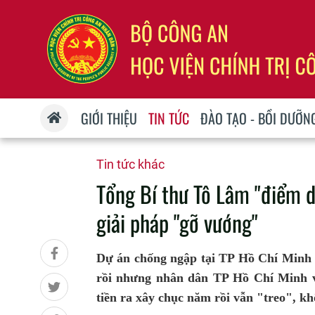
GIỚI THIỆU
TIN TỨC
ĐÀO TẠO - BỒI DƯỠN
Tin tức khác
Tổng Bí thư Tô Lâm "điểm d
giải pháp "gỡ vướng"
Dự án chống ngập tại TP Hồ Chí Minh 1
rồi nhưng nhân dân TP Hồ Chí Minh v
tiền ra xây chục năm rồi vẫn "treo", kh