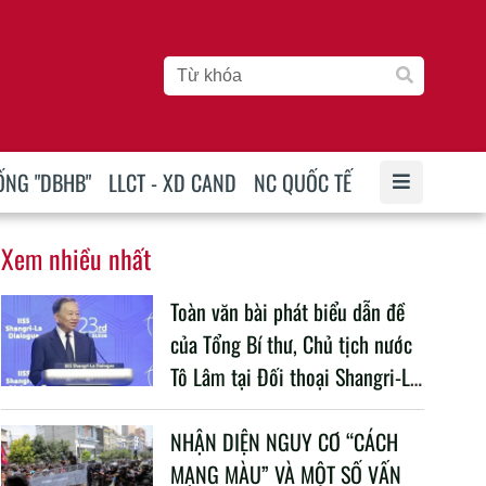
ỐNG "DBHB"
LLCT - XD CAND
NC QUỐC TẾ
Xem nhiều nhất
Toàn văn bài phát biểu dẫn đề
của Tổng Bí thư, Chủ tịch nước
Tô Lâm tại Đối thoại Shangri-La
lần thứ 23
NHẬN DIỆN NGUY CƠ “CÁCH
MẠNG MÀU” VÀ MỘT SỐ VẤN