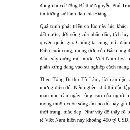
đồng chí cố Tổng Bí thư Nguyễn Phú Trọn
tin tưởng sự lãnh đạo của Đảng.
Quá trình phát triển có lúc này lúc khác, 
đất nước, đời sống của nhân dân, tích lu
quyền quốc gia. Chúng ta cũng mới đánh
Điều cuối cùng, mong ước của Bác cũng đã
đấu, xây dựng một nước Việt Nam hoà bì
phần xứng đáng vào sự nghiệp cách mạng t
Theo Tổng Bí thư Tô Lâm, lời căn dặn c
những điều đó. Nếu nghèo khổ thì độc lập
mãn nhu cầu ngày càng cao của người d
mong muốn cuộc sống ấm no thì bây giờ là
thời trang, mặc đẹp. Như vậy để thấy rõ
tế Việt Nam hiện nay khoảng 450 tỷ USD, x