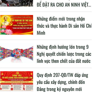
ĐỀ ĐẶT RA CHO AN NINH VIỆT
NAM TRONG BỐI CẢNH HIỆN
NAY
Những điểm mới trong nhận
thức và thực hành Di sản Hồ Chí
Minh
Những định hướng lớn trong 9
Nghị quyết chiến lược trong các
lĩnh vực then chốt của đất nước
Quy định 207-QĐ/TW đáp ứng
yêu cầu xây dựng, chỉnh đốn
Đảng trong kỷ nguyên mới