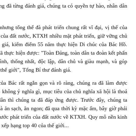
g đã từng đánh giá, chúng ta có quyền tự hào, nhân dân
nhưng tổng thể đà phát triển chung rất vĩ đại, vị thế của
ỹ của đất nước, KTXH nhiều mặt phát triển, giữ vững chủ
 giá, kiểm điểm 55 năm thực hiện Di chúc của Bác Hồ.
 thực hiện được: "Toàn Đảng, toàn dân ta đoàn kết phấn
nh, thống nhất, độc lập, dân chủ và giàu mạnh, và góp
hế giới", Tổng Bí thư đánh giá.
ủa Bác rất ngắn gọn và rõ ràng, chúng ra đã làm được
 không ý nghĩa gì, mục tiêu của chủ nghĩa xã hội là thoả
ân thì chúng ta đã đáp ứng được. Trước đây, chúng ta
 ăn sạch, ăn ngon; đã qua thời kỳ mặc ấm, bây giờ phải
 bước phát triển của đất nước về KTXH. Quy mô nền kinh
ếp hạng top 40 của thế giới...