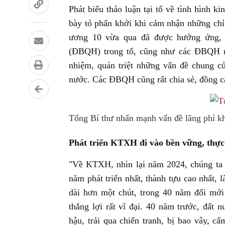
Phát biểu thảo luận tại tổ về tình hình 
bày tỏ phấn khởi khi cảm nhận những chỉ 
ương 10 vừa qua đã được hưởng ứng, t
(ĐBQH) trong tổ, cũng như các ĐBQH nó
nhiệm, quán triệt những vấn đề chung củ
nước. Các ĐBQH cũng rất chia sẻ, đồng c
Tổng Bí thư nhấn mạnh vấn đề lãng phí kh
Phát triển KTXH đi vào bền vững, thực
"Về KTXH, nhìn lại năm 2024, chúng ta đã
năm phát triển nhất, thành tựu cao nhất,
dài hơn một chút, trong 40 năm đổi mới
thắng lợi rất vĩ đại. 40 năm trước, đất 
hậu, trải qua chiến tranh, bị bao vây, c