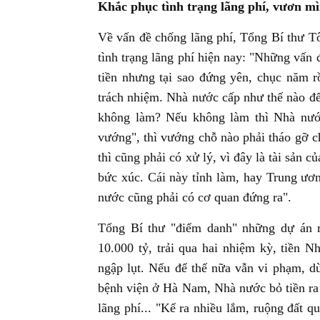
Khắc phục tình trạng lãng phí, vươn m
Về vấn đề chống lãng phí, Tổng Bí thư Tô
tình trạng lãng phí hiện nay: "Những vấn
tiền nhưng tại sao đứng yên, chục năm r
trách nhiệm. Nhà nước cấp như thế nào để
không làm? Nếu không làm thì Nhà nước
vướng", thì vướng chỗ nào phải tháo gỡ ch
thì cũng phải có xử lý, vì đây là tài sản
bức xúc. Cái này tỉnh làm, hay Trung ươn
nước cũng phải có cơ quan đứng ra".
Tổng Bí thư "điểm danh" những dự án r
10.000 tỷ, trải qua hai nhiệm kỳ, tiền
ngập lụt. Nếu để thế nữa vẫn vi phạm, d
bệnh viện ở Hà Nam, Nhà nước bỏ tiền ra 
lãng phí... "Kể ra nhiều lắm, ruộng đất q