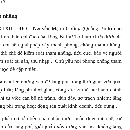
tổ.
am nhũng
nh KTXH, ĐBQH Nguyễn Mạnh Cường (Quảng Bình) cho
ư tinh thần chỉ đạo của Tổng Bí thư Tô Lâm chưa được đề
áo chỉ nêu giải pháp đẩy mạnh phòng, chống tham nhũng,
n thể chế để kiểm soát tham nhũng, tiêu cực, bảo vệ người
m soát tài sản, thu nhập... Chủ yếu nói phòng chống tham
được đề cập nhiều.
ã nêu lên những vấn đề lãng phí trong thời gian vừa qua,
 luật; lãng phí thời gian, công sức vì thủ tục hành chính
phí từ việc cán bộ né tránh, đùn đẩy, sợ trách nhiệm; lãng
ãng phí trong hoạt động sản xuất kinh doanh, tiêu dùng...
 pháp cơ bản liên quan nhận thức, hoàn thiện thể chế, xử
n của lãng phí, giải pháp xây dựng văn hoá không lãng