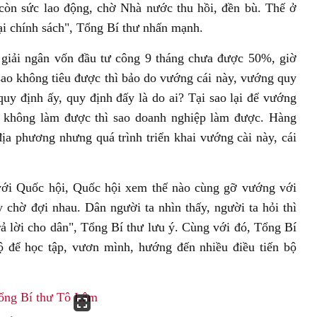
còn sức lao động, chờ Nhà nước thu hồi, đền bù. Thế ở
ại chính sách", Tổng Bí thư nhấn mạnh.
, giải ngân vốn đầu tư công 9 tháng chưa được 50%, giờ
ao không tiêu được thì bảo do vướng cái này, vướng quy
 quy định ấy, quy định đấy là do ai? Tại sao lại để vướng
 không làm được thì sao doanh nghiệp làm được. Hàng
ịa phương nhưng quá trình triển khai vướng cài này, cái
 với Quốc hội, Quốc hội xem thế nào cùng gỡ vướng với
 chờ đợi nhau. Dân người ta nhìn thấy, người ta hỏi thì
rả lời cho dân", Tổng Bí thư lưu ý. Cùng với đó, Tổng Bí
bộ để học tập, vươn mình, hướng đến nhiều điều tiến bộ