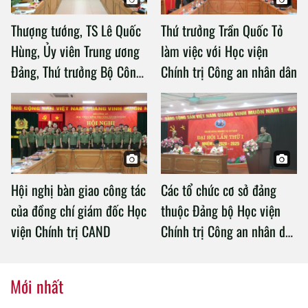
Thượng tướng, TS Lê Quốc
Thứ trưởng Trần Quốc Tỏ
Hùng, Ủy viên Trung ương
làm việc với Học viện
Đảng, Thứ trưởng Bộ Công
Chính trị Công an nhân dân
an làm việc với Học viện
Chính trị Công an nhân dân
Hội nghị bàn giao công tác
Các tổ chức cơ sở đảng
của đồng chí giám đốc Học
thuộc Đảng bộ Học viện
viện Chính trị CAND
Chính trị Công an nhân dân
tổ chức thành công Đại hội
nhiệm kỳ 2020 – 2025
Mới nhất