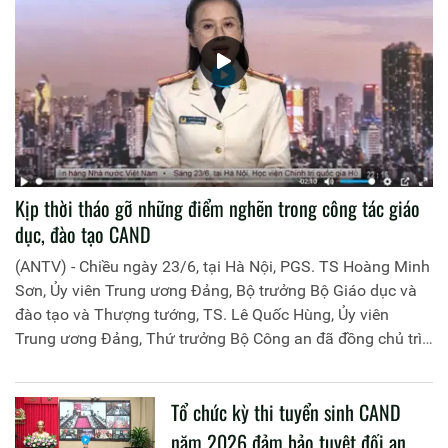
Kịp thời tháo gỡ những điểm nghẽn trong công tác giáo
dục, đào tạo CAND
(ANTV) - Chiều ngày 23/6, tại Hà Nội, PGS. TS Hoàng Minh
Sơn, Ủy viên Trung ương Đảng, Bộ trưởng Bộ Giáo dục và
đào tạo và Thượng tướng, TS. Lê Quốc Hùng, Ủy viên
Trung ương Đảng, Thứ trưởng Bộ Công an đã đồng chủ trì
buổi làm việc với các đơn vị của 2 Bộ về một số nội dung
liên quan đến công tác giáo dục và đào tạo của lực lượng
Tổ chức kỳ thi tuyển sinh CAND
CAND.
năm 2026 đảm bảo tuyệt đối an