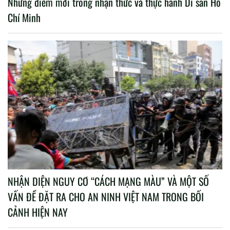
Những điểm mới trong nhận thức và thực hành Di sản Hồ
Chí Minh
NHẬN DIỆN NGUY CƠ “CÁCH MẠNG MÀU” VÀ MỘT SỐ
VẤN ĐỀ ĐẶT RA CHO AN NINH VIỆT NAM TRONG BỐI
CẢNH HIỆN NAY