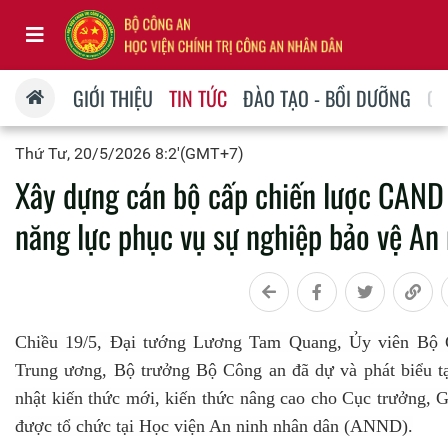
GIỚI THIỆU
TIN TỨC
ĐÀO TẠO - BỒI DƯỠNG
QU
Thứ Tư, 20/5/2026 8:2'(GMT+7)
Xây dựng cán bộ cấp chiến lược CAND đ
năng lực phục vụ sự nghiệp bảo vệ An 
Chiều 19/5, Đại tướng Lương Tam Quang, Ủy viên Bộ C
Trung ương, Bộ trưởng Bộ Công an đã dự và phát biểu t
nhật kiến thức mới, kiến thức nâng cao cho Cục trưởng,
được tổ chức tại Học viện An ninh nhân dân (ANND).