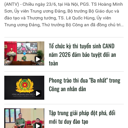
(ANTV) - Chiều ngày 23/6, tại Hà Nội, PGS. TS Hoàng Minh
Sơn, Ủy viên Trung ương Đảng, Bộ trưởng Bộ Giáo dục và
đào tạo và Thượng tướng, TS. Lê Quốc Hùng, Ủy viên
Trung ương Đảng, Thứ trưởng Bộ Công an đã đồng chủ trì
buổi làm việc với các đơn vị của 2 Bộ về một số nội dung
liên quan đến công tác giáo dục và đào tạo của lực lượng
Tổ chức kỳ thi tuyển sinh CAND
CAND.
năm 2026 đảm bảo tuyệt đối an
toàn
Phong trào thi đua "Ba nhất" trong
Công an nhân dân
Tập trung giải pháp đột phá, đổi
mới tư duy đào tạo