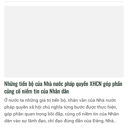
vấn đề lý luận và thực tiễn về Nhà nước pháp quyền XHCN
Việt Nam.
Những tiến bộ của Nhà nước pháp quyền XHCN góp phần
củng cố niềm tin của Nhân dân
Ở nước ta những giá trị tiến bộ, nhân văn của Nhà nước
pháp quyền xã hội chủ nghĩa từng bước được thực hiện,
góp phần quan trọng bồi đắp, củng cố niềm tin của Nhân
dân vào sự lãnh đạo, chỉ đạo đúng đắn của Đảng, Nhà
nước và tương lai tươi sáng của đất nước.