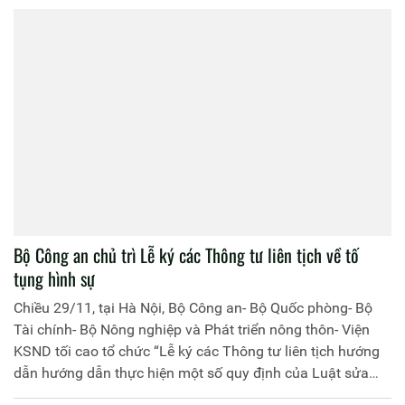
hợp, hiệu quả, khả thi.
Bộ Công an chủ trì Lễ ký các Thông tư liên tịch về tố
tụng hình sự
Chiều 29/11, tại Hà Nội, Bộ Công an- Bộ Quốc phòng- Bộ
Tài chính- Bộ Nông nghiệp và Phát triển nông thôn- Viện
KSND tối cao tổ chức “Lễ ký các Thông tư liên tịch hướng
dẫn hướng dẫn thực hiện một số quy định của Luật sửa
đổi, bổ sung một số điều Bộ luật Tố tụng hình sự năm