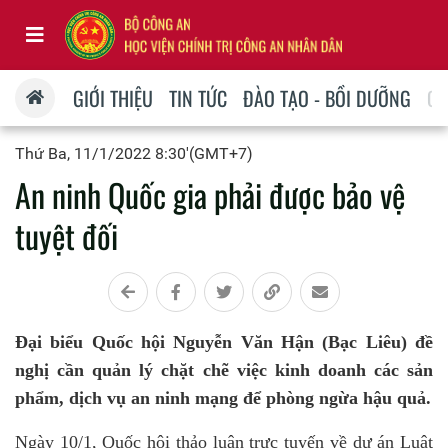
GIỚI THIỆU
TIN TỨC
ĐÀO TẠO - BỒI DƯỠNG
QU
Thứ Ba, 11/1/2022 8:30'(GMT+7)
An ninh Quốc gia phải được bảo vệ
tuyệt đối
Đại biểu Quốc hội Nguyễn Văn Hận (Bạc Liêu) đề
nghị cần quản lý chặt chẽ việc kinh doanh các sản
phẩm, dịch vụ an ninh mạng để phòng ngừa hậu quả.
Ngày 10/1, Quốc hội thảo luận trực tuyến về dự án Luật