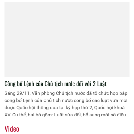
2015”.
Công bố Lệnh của Chủ tịch nước đối với 2 Luật
Sáng 29/11, Văn phòng Chủ tịch nước đã tổ chức họp báp
công bố Lệnh của Chủ tịch nước công bố các luật vừa mới
được Quốc hội thông qua tại kỳ họp thứ 2, Quốc hội khoá
XV. Cụ thể, hai bộ gồm: Luật sửa đổi, bổ sung một số điều
của Bộ luật Tố tụng Hình sự; Luật sửa đổi, bổ sung một số
Video
điều và Phụ lục Danh mục chỉ tiêu thông kê quốc gia của