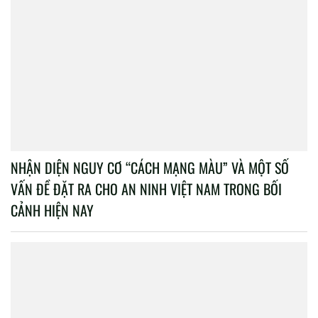
NHẬN DIỆN NGUY CƠ “CÁCH MẠNG MÀU” VÀ MỘT SỐ
VẤN ĐỀ ĐẶT RA CHO AN NINH VIỆT NAM TRONG BỐI
CẢNH HIỆN NAY