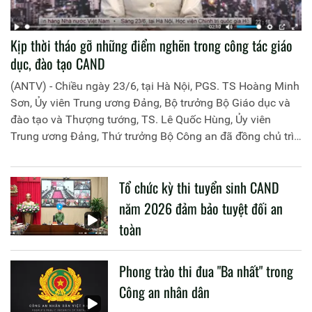
Kịp thời tháo gỡ những điểm nghẽn trong công tác giáo
dục, đào tạo CAND
(ANTV) - Chiều ngày 23/6, tại Hà Nội, PGS. TS Hoàng Minh
Sơn, Ủy viên Trung ương Đảng, Bộ trưởng Bộ Giáo dục và
đào tạo và Thượng tướng, TS. Lê Quốc Hùng, Ủy viên
Trung ương Đảng, Thứ trưởng Bộ Công an đã đồng chủ trì
buổi làm việc với các đơn vị của 2 Bộ về một số nội dung
liên quan đến công tác giáo dục và đào tạo của lực lượng
Tổ chức kỳ thi tuyển sinh CAND
CAND.
năm 2026 đảm bảo tuyệt đối an
toàn
Phong trào thi đua "Ba nhất" trong
Công an nhân dân