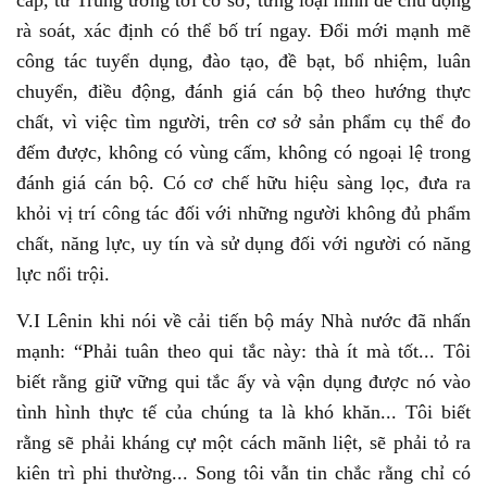
cấp, từ Trung ương tới cơ sở, từng loại hình để chủ động
rà soát, xác định có thể bố trí ngay. Đổi mới mạnh mẽ
công tác tuyển dụng, đào tạo, đề bạt, bổ nhiệm, luân
chuyển, điều động, đánh giá cán bộ theo hướng thực
chất, vì việc tìm người, trên cơ sở sản phẩm cụ thể đo
đếm được, không có vùng cấm, không có ngoại lệ trong
đánh giá cán bộ. Có cơ chế hữu hiệu sàng lọc, đưa ra
khỏi vị trí công tác đối với những người không đủ phẩm
chất, năng lực, uy tín và sử dụng đối với người có năng
lực nổi trội.
V.I Lênin khi nói về cải tiến bộ máy Nhà nước đã nhấn
mạnh: “Phải tuân theo qui tắc này: thà ít mà tốt... Tôi
biết rằng giữ vững qui tắc ấy và vận dụng được nó vào
tình hình thực tế của chúng ta là khó khăn... Tôi biết
rằng sẽ phải kháng cự một cách mãnh liệt, sẽ phải tỏ ra
kiên trì phi thường... Song tôi vẫn tin chắc rằng chỉ có