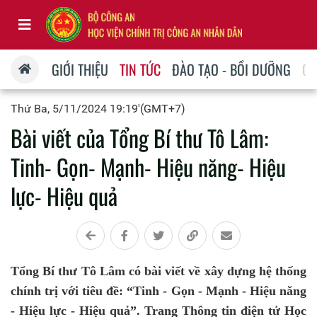
GIỚI THIỆU
TIN TỨC
ĐÀO TẠO - BỒI DƯỠNG
QU
Thứ Ba, 5/11/2024 19:19'(GMT+7)
Bài viết của Tổng Bí thư Tô Lâm:
Tinh- Gọn- Mạnh- Hiệu năng- Hiệu
lực- Hiệu quả
Tổng Bí thư Tô Lâm có bài viết về xây dựng hệ thống
chính trị với tiêu đề: “Tinh - Gọn - Mạnh - Hiệu năng
- Hiệu lực - Hiệu quả”. Trang Thông tin điện tử Học