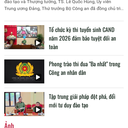
đào tạo và Thượng tướng, TS. Lê Quốc Hùng, Ủy viên
Trung ương Đảng, Thứ trưởng Bộ Công an đã đồng chủ trì
buổi làm việc với các đơn vị của 2 Bộ về một số nội dung
liên quan đến công tác giáo dục và đào tạo của lực lượng
Tổ chức kỳ thi tuyển sinh CAND
CAND.
năm 2026 đảm bảo tuyệt đối an
toàn
Phong trào thi đua "Ba nhất" trong
Công an nhân dân
Tập trung giải pháp đột phá, đổi
mới tư duy đào tạo
Ảnh