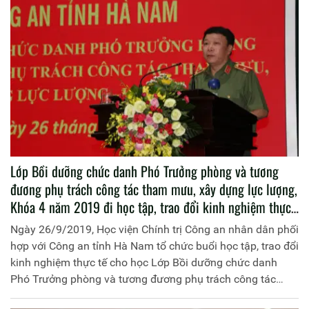
Lớp Bồi dưỡng chức danh Phó Trưởng phòng và tương
đương phụ trách công tác tham mưu, xây dựng lực lượng,
Khóa 4 năm 2019 đi học tập, trao đổi kinh nghiệm thực
tế tại Công an tỉnh Hà Nam
Ngày 26/9/2019, Học viện Chính trị Công an nhân dân phối
hợp với Công an tỉnh Hà Nam tổ chức buổi học tập, trao đổi
kinh nghiệm thực tế cho học Lớp Bồi dưỡng chức danh
Phó Trưởng phòng và tương đương phụ trách công tác
tham mưu, xây dựng lực lượng, Khóa 4 năm 2019 tại Công