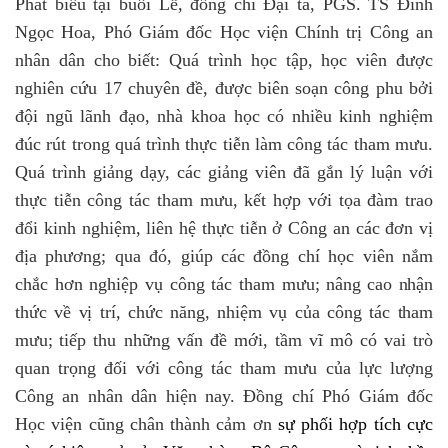
Phát biểu tại buổi Lễ, đồng chí Đại tá, PGS. TS Đinh
Ngọc Hoa, Phó Giám đốc Học viện Chính trị Công an
nhân dân cho biết: Quá trình học tập, học viên được
nghiên cứu 17 chuyên đề, được biên soạn công phu bởi
đội ngũ lãnh đạo, nhà khoa học có nhiều kinh nghiệm
đúc rút trong quá trình thực tiễn làm công tác tham mưu.
Quá trình giảng dạy, các giảng viên đã gắn lý luận với
thực tiễn công tác tham mưu, kết hợp với tọa đàm trao
đổi kinh nghiệm, liên hệ thực tiễn ở Công an các đơn vị
địa phương; q
ua đó, giúp các đồng chí học viên nắm
chắc hơn nghiệp vụ công tác tham mưu
; nâng cao nhận
thức về vị trí, chức năng, nhiệm vụ của công tác tham
mưu;
tiếp thu những vấn đề mới, tầm vĩ mô có vai trò
quan trọng đối với công tác tham mưu của lực lượng
Công an nhân dân hiện nay. Đồng chí Phó Giám đốc
Học viện cũng chân thành cảm ơn
sự phối hợp tích cực