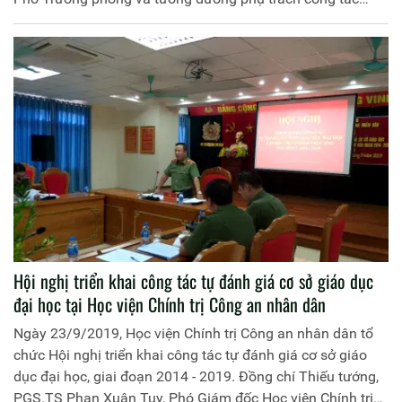
tham mưu, xây dựng lực lượng, Khóa 2 năm 2019 tại Công
an tỉnh Ninh Bình. Đồng chí Thiếu tướng Dương Như Hồng,
Phó Giám đốc Học viện Chính trị Công an nhân dân chủ trì
buổi học tập
Hội nghị triển khai công tác tự đánh giá cơ sở giáo dục
đại học tại Học viện Chính trị Công an nhân dân
Ngày 23/9/2019, Học viện Chính trị Công an nhân dân tổ
chức Hội nghị triển khai công tác tự đánh giá cơ sở giáo
dục đại học, giai đoạn 2014 - 2019. Đồng chí Thiếu tướng,
PGS.TS Phan Xuân Tuy, Phó Giám đốc Học viện Chính trị