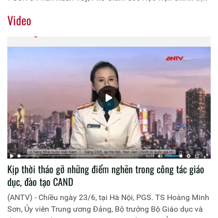
Công an nhân dân, Phó Chủ tịch Hội đồng tự đánh giá cơ
Video
sở giáo dục đại học tại Học viện Chính trị Công an nhân
dân, chủ trì Hội nghị.
Kịp thời tháo gỡ những điểm nghẽn trong công tác giáo
dục, đào tạo CAND
(ANTV) - Chiều ngày 23/6, tại Hà Nội, PGS. TS Hoàng Minh
Sơn, Ủy viên Trung ương Đảng, Bộ trưởng Bộ Giáo dục và