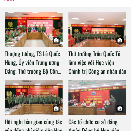
Thượng tướng, TS Lê Quốc
Thứ trưởng Trần Quốc Tỏ
Hùng, Ủy viên Trung ương
làm việc với Học viện
Đảng, Thứ trưởng Bộ Công
Chính trị Công an nhân dân
an làm việc với Học viện
Chính trị Công an nhân dân
Hội nghị bàn giao công tác
Các tổ chức cơ sở đảng
của đồng chí giám đốc Học
thuộc Đảng bộ Học viện