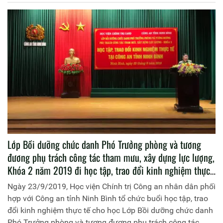
nghiệm thực tế tại Công an tỉnh Bắc Giang. Đoàn học tập,
trao đổi kinh nghiệm thực tế của Học viện do đồng chí
Thiếu tướng Dương Như Hồng, Phó Giám đốc Học viện
Chính trị Công an nhân dân làm Trưởng đoàn.
Lớp Bồi dưỡng chức danh Phó Trưởng phòng và tương
đương phụ trách công tác tham mưu, xây dựng lực lượng,
Khóa 2 năm 2019 đi học tập, trao đổi kinh nghiệm thực
tế tại Công an tỉnh Ninh Bình
Ngày 23/9/2019, Học viện Chính trị Công an nhân dân phối
hợp với Công an tỉnh Ninh Bình tổ chức buổi học tập, trao
đổi kinh nghiệm thực tế cho học Lớp Bồi dưỡng chức danh
Phó Trưởng phòng và tương đương phụ trách công tác