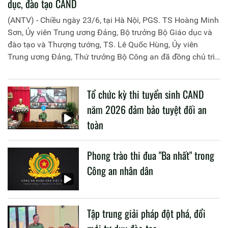
dục, đào tạo CAND
(ANTV) - Chiều ngày 23/6, tại Hà Nội, PGS. TS Hoàng Minh
Sơn, Ủy viên Trung ương Đảng, Bộ trưởng Bộ Giáo dục và
đào tạo và Thượng tướng, TS. Lê Quốc Hùng, Ủy viên
Trung ương Đảng, Thứ trưởng Bộ Công an đã đồng chủ trì
buổi làm việc với các đơn vị của 2 Bộ về một số nội dung
liên quan đến công tác giáo dục và đào tạo của lực lượng
Tổ chức kỳ thi tuyển sinh CAND
CAND.
năm 2026 đảm bảo tuyệt đối an
toàn
Phong trào thi đua "Ba nhất" trong
Công an nhân dân
Tập trung giải pháp đột phá, đổi