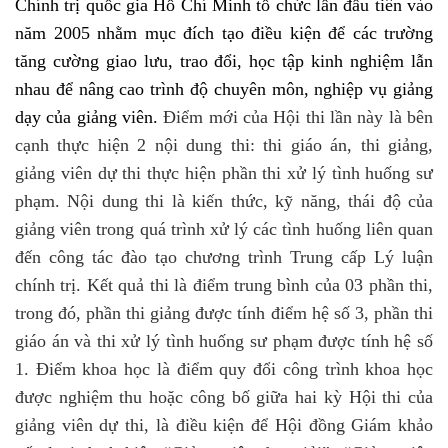
Chính trị quốc gia Hồ Chí Minh tổ chức lần đầu tiên vào
năm 2005 nhằm mục đích tạo điều kiện để các trường
tăng cường giao lưu, trao đổi, học tập kinh nghiệm lẫn
nhau để nâng cao trình độ chuyên môn, nghiệp vụ giảng
dạy của giảng viên.
Điểm mới của Hội thi lần này là bên
cạnh thực hiện 2 nội dung thi: thi giáo án, thi giảng,
giảng viên dự thi thực hiện phần thi xử lý tình huống sư
phạm. Nội dung thi là kiến thức, kỹ năng, thái độ của
giảng viên trong quá trình xử lý các tình huống liên quan
đến công tác đào tạo chương trình Trung cấp Lý luận
chính trị. Kết quả thi là điểm trung bình của 03 phần thi,
trong đó, phần thi giảng được tính điểm hệ số 3
, phần
thi
giáo án
và thi xử lý tình huống sư phạm được tính
hệ số
1
. Điểm khoa học là điểm quy đổi
công trình khoa học
được nghiệm thu hoặc công bố giữa hai kỳ Hội thi của
giảng viên dự thi, là điều kiện để Hội đồng
G
iám khảo