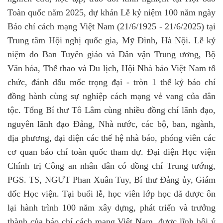
Toàn quốc năm 2025, dự khán Lễ kỷ niệm 100 năm ngày
Báo chí cách mạng Việt Nam (21/6/1925 - 21/6/2025) tại
Trung tâm Hội nghị quốc gia, Mỹ Đình, Hà Nội. Lễ kỷ
niệm do Ban Tuyên giáo và Dân vận Trung ương, Bộ
Văn hóa, Thể thao và Du lịch, Hội Nhà báo Việt Nam tổ
chức, đánh dấu mốc trọng đại - tròn 1 thế kỷ báo chí
đồng hành cùng sự nghiệp cách mạng vẻ vang của dân
tộc. Tổng Bí thư Tô Lâm cùng nhiều đồng chí lãnh đạo,
nguyên lãnh đạo Đảng, Nhà nước, các bộ, ban, ngành,
địa phương, đại diện các thế hệ nhà báo, phóng viên các
cơ quan báo chí toàn quốc tham dự. Đại diện Học viện
Chính trị Công an nhân dân có đồng chí Trung tướng,
PGS. TS, NGƯT Phan Xuân Tuy, Bí thư Đảng ủy, Giám
đốc Học viện. Tại buổi lễ, học viên lớp học đã được ôn
lại hành trình 100 năm xây dựng, phát triển và trưởng
thành của báo chí cách mạng Việt Nam, được lĩnh hội ý