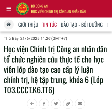
GIỚI THIỆU
TIN TỨC
ĐÀO TẠO - BỒI DƯỠNG
QU
Thứ Bảy, 21/6/2025 11:26'(GMT+7)
Học viện Chính trị Công an nhân dân
tổ chức nghiên cứu thực tế cho học
viên lớp đào tạo cao cấp lý luận
chính trị, hệ tập trung, khóa 6 (Lớp
T03.CCCT.K6.TT6)