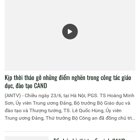
Kịp thời tháo gỡ những điểm nghẽn trong công tác giáo
dục, đào tạo CAND
(ANTV) - Chiều ngày 23/6, tại Hà Nội, PGS. TS Hoàng Minh
Sơn, Ủy viên Trung ương Đảng, Bộ trưởng Bộ Giáo dục và
đào tạo và Thượng tướng, TS. Lê Quốc Hùng, Ủy viên
Trung ương Đảng, Thứ trưởng Bộ Công an đã đồng chủ trì
buổi làm việc với các đơn vị của 2 Bộ về một số nội dung
liên quan đến công tác giáo dục và đào tạo của lực lượng