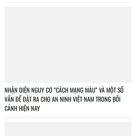
NHẬN DIỆN NGUY CƠ “CÁCH MẠNG MÀU” VÀ MỘT SỐ
VẤN ĐỀ ĐẶT RA CHO AN NINH VIỆT NAM TRONG BỐI
CẢNH HIỆN NAY