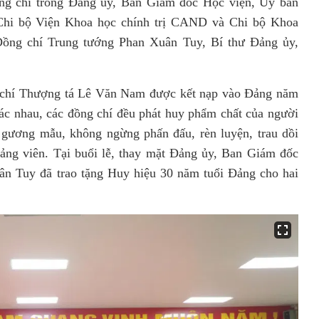
ồng chí trong Đảng ủy, Ban Giám đốc Học viện, Ủy ban
Chi bộ Viện Khoa học chính trị CAND và Chi bộ Khoa
 Đồng chí Trung tướng Phan Xuân Tuy, Bí thư Đảng ủy,
ễ.
 chí Thượng tá Lê Văn Nam được kết nạp vào Đảng năm
hác nhau, các đồng chí đều phát huy phẩm chất của người
n gương mẫu, không ngừng phấn đấu, rèn luyện, trau dồi
đảng viên. Tại buổi lễ, thay mặt Đảng ủy, Ban Giám đốc
ân Tuy đã trao tặng Huy hiệu 30 năm tuổi Đảng cho hai