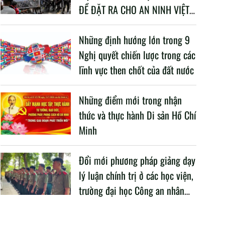
ĐỀ ĐẶT RA CHO AN NINH VIỆT
NAM TRONG BỐI CẢNH HIỆN
NAY
Những định hướng lớn trong 9
Nghị quyết chiến lược trong các
lĩnh vực then chốt của đất nước
Những điểm mới trong nhận
thức và thực hành Di sản Hồ Chí
Minh
Đổi mới phương pháp giảng dạy
lý luận chính trị ở các học viện,
trường đại học Công an nhân
dân trong Cách mạng công
nghiệp lần thứ tư