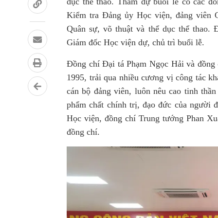
dục thể thao. Tham dự buổi lễ có các đ
Kiểm tra Đảng ủy Học viện, đảng viên 
Quân sự, võ thuật và thể dục thể thao.
Giám đốc Học viện dự, chủ trì buổi l
Đồng chí Đại tá Phạm Ngọc Hải và đồng
1995, trải qua nhiều cương vị công tác k
cán bộ đảng viên, luôn nêu cao tinh thầ
phẩm chất chính trị, đạo đức của người 
Học viện, đồng chí Trung tướng Phan Xu
đồng chí.