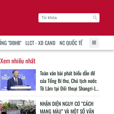
ỐNG "DBHB"
LLCT - XD CAND
NC QUỐC TẾ
Xem nhiều nhất
Toàn văn bài phát biểu dẫn đề
của Tổng Bí thư, Chủ tịch nước
Tô Lâm tại Đối thoại Shangri-La
lần thứ 23
NHẬN DIỆN NGUY CƠ “CÁCH
MẠNG MÀU” VÀ MỘT SỐ VẤN