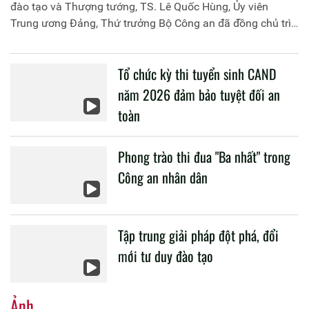
đào tạo và Thượng tướng, TS. Lê Quốc Hùng, Ủy viên
Trung ương Đảng, Thứ trưởng Bộ Công an đã đồng chủ trì
buổi làm việc với các đơn vị của 2 Bộ về một số nội dung
liên quan đến công tác giáo dục và đào tạo của lực lượng
Tổ chức kỳ thi tuyển sinh CAND
CAND.
năm 2026 đảm bảo tuyệt đối an
toàn
Phong trào thi đua "Ba nhất" trong
Công an nhân dân
Tập trung giải pháp đột phá, đổi
mới tư duy đào tạo
Ảnh