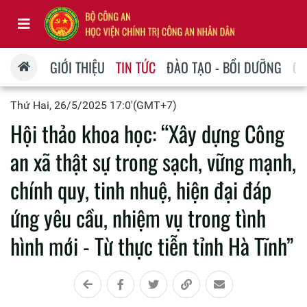
GIỚI THIỆU
TIN TỨC
ĐÀO TẠO - BỒI DƯỠNG
QU
Thứ Hai, 26/5/2025 17:0'(GMT+7)
Hội thảo khoa học: “Xây dựng Công
an xã thật sự trong sạch, vững mạnh,
chính quy, tinh nhuệ, hiện đại đáp
ứng yêu cầu, nhiệm vụ trong tình
hình mới - Từ thực tiễn tỉnh Hà Tĩnh”