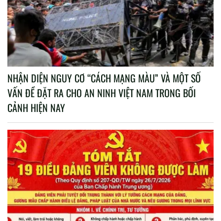
NHẬN DIỆN NGUY CƠ “CÁCH MẠNG MÀU” VÀ MỘT SỐ
VẤN ĐỀ ĐẶT RA CHO AN NINH VIỆT NAM TRONG BỐI
CẢNH HIỆN NAY