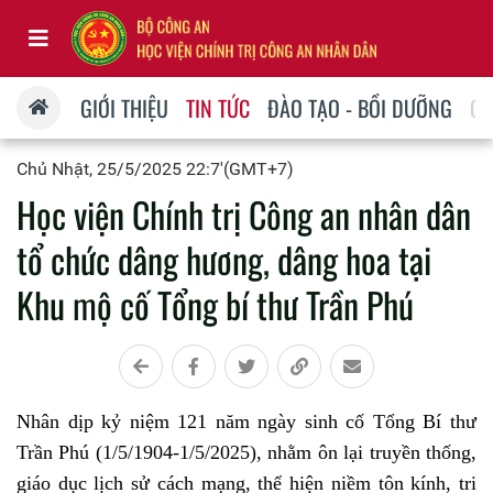
GIỚI THIỆU
TIN TỨC
ĐÀO TẠO - BỒI DƯỠNG
QU
Chủ Nhật, 25/5/2025 22:7'(GMT+7)
Học viện Chính trị Công an nhân dân
tổ chức dâng hương, dâng hoa tại
Khu mộ cố Tổng bí thư Trần Phú
Nhân dịp kỷ niệm 121 năm ngày sinh cố Tổng Bí thư
Trần Phú (1/5/1904-1/5/2025), nhằm ôn lại truyền thống,
giáo dục lịch sử cách mạng, thể hiện niềm tôn kính, tri