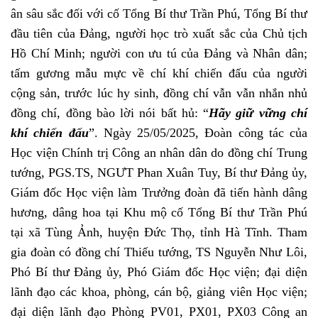
ân sâu sắc đối với cố Tổng Bí thư Trần Phú, T
ổng Bí thư
đầu tiên của Đảng, người học trò xuất sắc của Chủ tịch
Hồ Chí Minh; người con ưu tú của Đảng và Nhân dân;
tấm gương mẫu mực về chí khí chiến đấu của người
cộng sản, trước lúc hy sinh, đồng chí vẫn vẫn nhắn nhủ
đồng chí, đồng bào lời nói bất hủ: “
Hãy giữ vững chí
khí chiến đấu
”. Ng
ày 25/05/2025, Đoàn công tác của
Học viện Chính trị Công an nhân dân do đ
ồng chí Trung
tướng, PGS.TS, NGƯT Phan Xuân Tuy, Bí thư Đảng ủy,
Giám đốc Học viện làm Trưởng đoàn đã tiến hành dâng
hương, dâng hoa tại Khu mộ cố Tổng Bí thư Trần Phú
tại xã Tùng Ảnh, huyện Đức Thọ, tỉnh Hà Tĩnh. Tham
gia đoàn có đồng chí Thiếu tướng, TS Nguyễn Như Lôi,
Phó Bí thư Đảng ủy, Phó Giám đốc Học viện; đại diện
lãnh đạo các khoa, phòng, cán bộ, giảng viên Học viện;
đại diện lãnh đạo Phòng PV01, PX01, PX03 Công an