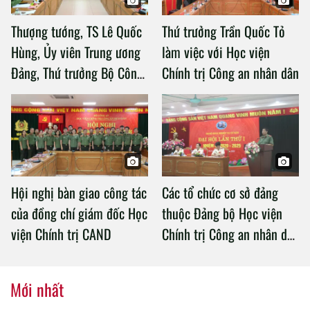
Thượng tướng, TS Lê Quốc
Thứ trưởng Trần Quốc Tỏ
Hùng, Ủy viên Trung ương
làm việc với Học viện
Đảng, Thứ trưởng Bộ Công
Chính trị Công an nhân dân
an làm việc với Học viện
Chính trị Công an nhân dân
Hội nghị bàn giao công tác
Các tổ chức cơ sở đảng
của đồng chí giám đốc Học
thuộc Đảng bộ Học viện
viện Chính trị CAND
Chính trị Công an nhân dân
tổ chức thành công Đại hội
nhiệm kỳ 2020 – 2025
Mới nhất