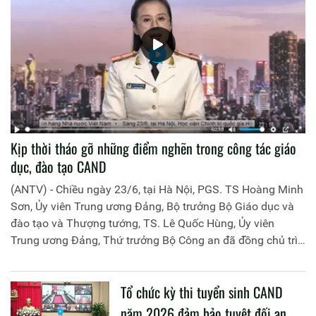
Kịp thời tháo gỡ những điểm nghẽn trong công tác giáo
dục, đào tạo CAND
(ANTV) - Chiều ngày 23/6, tại Hà Nội, PGS. TS Hoàng Minh
Sơn, Ủy viên Trung ương Đảng, Bộ trưởng Bộ Giáo dục và
đào tạo và Thượng tướng, TS. Lê Quốc Hùng, Ủy viên
Trung ương Đảng, Thứ trưởng Bộ Công an đã đồng chủ trì
buổi làm việc với các đơn vị của 2 Bộ về một số nội dung
liên quan đến công tác giáo dục và đào tạo của lực lượng
Tổ chức kỳ thi tuyển sinh CAND
CAND.
năm 2026 đảm bảo tuyệt đối an