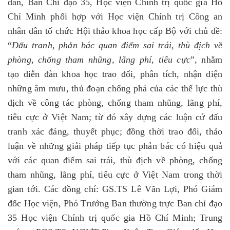
dân, Ban Chỉ đạo 35, Học viện Chính trị quốc gia Hồ
Chí Minh phối hợp với Học viện Chính trị Công an
nhân dân tổ chức Hội thảo khoa học cấp Bộ với chủ đề:
“
Đấu tranh, phản bác quan điểm sai trái, thù địch về
phòng, chống tham nhũng, lãng phí, tiêu cực
”, nhằm
tạo diễn đàn khoa học trao đổi, phân tích, nhận diện
những âm mưu, thủ đoạn chống phá của các thế lực thù
địch về công tác phòng, chống
t
ham nhũng, lãng phí
,
tiêu cực
ở Việt Nam; từ đó xây dựng các luận cứ đấu
tranh xác đáng, thuyết phục; đồng thời trao đổi, thảo
luận về những giải pháp tiếp tục phản bác có hiệu quả
với các quan điểm sai trái, thù địch về phòng, chống
t
ham nhũng, lãng phí
, tiêu cực
ở Việt Nam trong thời
gian tới. Các đồng chí: GS.TS Lê Văn Lợi, Phó Giám
đốc Học viện, Phó Trưởng Ban thường trực Ban chỉ đạo
35 Học viện Chính trị quốc gia Hồ Chí Minh; Trung