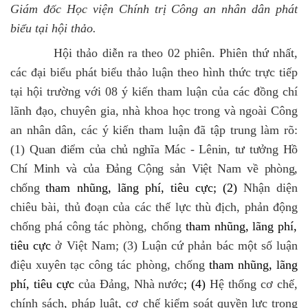
Giám đốc Học viện Chính trị Công an nhân dân phát
biểu tại hội thảo.
Hội thảo diễn ra theo 02 phiên. Phiên thứ nhất,
các đại biểu phát biểu thảo luận theo hình thức trực tiếp
tại hội trường với 08 ý kiến tham luận của các đồng chí
lãnh đạo, chuyên gia, nhà khoa học trong và ngoài Công
an nhân dân, các ý kiến tham luận đã tập trung làm rõ:
(1)
Quan điểm của chủ nghĩa Mác
-
Lênin
, tư tưởng Hồ
Chí Minh và của Đảng Cộng sản Việt Nam
về phòng,
chống
tham nhũng, lãng phí, tiêu cực
; (2)
Nhận diện
chiêu bài
, thủ đoạn của các thế lực thù địch, phản động
chống phá công tác phòng, chống
tham nhũng, lãng phí,
tiêu cực
ở Việt Nam
; (3) Luận cứ p
hản bác
một số
luận
điệu xuyên tạc công tác phòng, chống
tham nhũng, lãng
phí, tiêu cực
của Đảng, Nhà nước
; (4)
H
ệ thống cơ chế,
chính sách, pháp luật
, cơ chế kiểm soát quyền lực trong