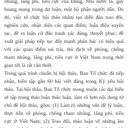
nhũng, lãng phí, tiêu cực của Đảng, Nhà nước ta, gây
hoang mang trong dư luận, một bộ phận người dân. Do
đó, việc tổ chức hội thảo nhằm tạo diễn đàn trao đổi,
nghiên cứu, nhận diện các quan điểm, luận điệu xuyên
tạc, đề ra
luận cứ đấu tranh xác đáng, thuyết phục; đề
xuất giải pháp tiếp tục đẩy mạnh phản bác có hiệu quả
với các quan điểm sai trái, thù địch về phòng, chống
t
ham nhũng, lãng phí
, tiêu cực
ở Việt Nam trong thời
gian tới là rất cần thiết.
Trong quá trình chuẩn bị hội thảo, Ban Tổ chức đã tiếp
nhận, biên tập gần 60 bài viết đăng trong Kỷ yếu hội
thảo.
Tại hội thảo, Ban Tổ chức mong muốn các đại biểu
sẽ tập trung thảo luận thảo luận, làm rõ hơn nội dung từ
chủ đề hội thảo
, gồm:
(1) Làm rõ những vấn đề lý luận,
thực tiễn về phòng, chống
tham nhũng, lãng phí, tiêu
cực
ở Việt Nam; (2) Trao đổi, thảo luận về những âm