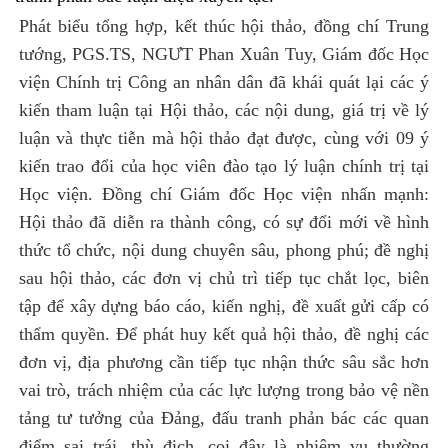
Phát biểu tổng hợp, kết thúc hội thảo, đồng chí Trung
tướng, PGS.TS, NGƯT Phan Xuân Tuy, Giám đốc Học
viện Chính trị Công an nhân dân đã khái quát lại các ý
kiến tham luận tại Hội thảo, các nội dung, giá trị về lý
luận và thực tiễn mà hội thảo đạt được, cùng với 09 ý
kiến trao đổi của học viên đào tạo lý luận chính trị tại
Học viện. Đồng chí Giám đốc Học viện nhấn mạnh:
Hội thảo đã diễn ra thành công, có sự đổi mới về hình
thức tổ chức, nội dung chuyên sâu, phong phú; đề nghị
sau hội thảo, các đơn vị chủ trì tiếp tục chắt lọc, biên
tập để xây dựng báo cáo, kiến nghị, đề xuất gửi cấp có
thẩm quyền. Để phát huy kết quả hội thảo, đề nghị các
đơn vị, địa phương cần tiếp tục nhận thức sâu sắc hơn
vai trò, trách nhiệm của các lực lượng trong bảo vệ nền
tảng tư tưởng của Đảng, đấu tranh phản bác các quan
điểm sai trái, thù địch, coi đây là nhiệm vụ thường