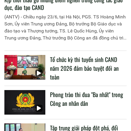
dục, đào tạo CAND
(ANTV) - Chiều ngày 23/6, tại Hà Nội, PGS. TS Hoàng Minh
Sơn, Ủy viên Trung ương Đảng, Bộ trưởng Bộ Giáo dục và
đào tạo và Thượng tướng, TS. Lê Quốc Hùng, Ủy viên
Trung ương Đảng, Thứ trưởng Bộ Công an đã đồng chủ trì
buổi làm việc với các đơn vị của 2 Bộ về một số nội dung
liên quan đến công tác giáo dục và đào tạo của lực lượng
Tổ chức kỳ thi tuyển sinh CAND
CAND.
năm 2026 đảm bảo tuyệt đối an
toàn
Phong trào thi đua "Ba nhất" trong
Công an nhân dân
Tập trung giải pháp đột phá, đổi