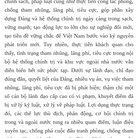
chính sách, pháp luật cũng như thực tiễn công tác phòng,
chống
t
ham nhũng, lãng phí
, tiêu cực
, góp phần xây
dựng Đảng và hệ thống chính trị ngày càng trong sạch,
vững mạnh; tạo động lực to lớn cho sự nghiệp đổi mới,
tạo tiền đề vững chắc để Việt Nam bước vào kỷ nguyên
phát triển mới. Tuy nhiên, thực tiễn khách quan cho
thấy,
tình trạng
t
ham nhũng, lãng phí
, tiêu cực
trong nội
bộ hệ thống chính trị và khu vực ngoài nhà nước vẫn
diễn biến hết sức phức tạp. Dưới sự lãnh đạo, chỉ đạo
đúng đắn, quyết liệt của Đảng, nhiều vụ án, vụ việc tham
nhũng, lãng phí, tiêu cực đã bị phát hiện; thậm chí một
số cán bộ lãnh đạo cấp cao có vi phạm, khuyết điểm đã
bị xử lý kỷ luật, xử lý về pháp luật. Lợi dụng thực trạng
đó, các thế lực thù địch, phản động, cơ hội chính trị
trong và ngoài nước tung ra nhiều quan điểm, luận điệu
xuyên tạc, chống phá cuộc đấu tranh phòng, chống tham