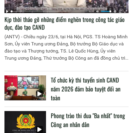
Kịp thời tháo gỡ những điểm nghẽn trong công tác giáo
dục, đào tạo CAND
(ANTV) - Chiều ngày 23/6, tại Hà Nội, PGS. TS Hoàng Minh
Sơn, Ủy viên Trung ương Đảng, Bộ trưởng Bộ Giáo dục và
đào tạo và Thượng tướng, TS. Lê Quốc Hùng, Ủy viên
Trung ương Đảng, Thứ trưởng Bộ Công an đã đồng chủ trì
buổi làm việc với các đơn vị của 2 Bộ về một số nội dung
liên quan đến công tác giáo dục và đào tạo của lực lượng
Tổ chức kỳ thi tuyển sinh CAND
CAND.
năm 2026 đảm bảo tuyệt đối an
toàn
Phong trào thi đua "Ba nhất" trong
Công an nhân dân