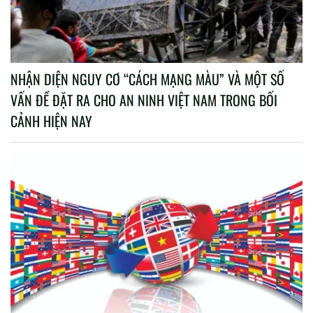
NHẬN DIỆN NGUY CƠ “CÁCH MẠNG MÀU” VÀ MỘT SỐ
VẤN ĐỀ ĐẶT RA CHO AN NINH VIỆT NAM TRONG BỐI
CẢNH HIỆN NAY