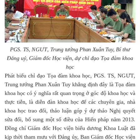
PGS. TS,
NGƯ
T
,
Trung tướng Phan Xuân Tuy,
Bí thư
Đảng uỷ
,
Giám đốc Học viện,
dự chỉ đạo
Tọa đàm khoa
học
Phát biểu
chỉ đạo
T
ọa đàm
khoa học
, PGS
.
TS
,
NGƯ
T
,
Trung tướng Phan Xuân Tuy khẳng định đây là Tọa đàm
khoa học có ý nghĩa rất quan trọng ở góc độ khoa học và
thực tiễn, là diễn đàn khoa học để các chuyên gia, nhà
khoa học trao đổi, thảo luận
góp ý dự thảo Nghị quyết
sửa đổi, bổ sung một số điều của Hiến pháp năm 2013.
Đồng chí Giám đốc Học viện biểu dương Khoa Luật đã
kịp thời tham mưu với Đảng ủy, Ban Giám đốc Học viện