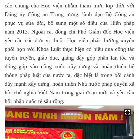
cáo chung của Học viện nhằm tham mưu kịp thời với
Đảng ủy Công an Trung ương, lãnh đạo Bộ Công an
phục vụ sửa đổi, bổ sung một số điều của Hiến pháp
năm 2013
.
Ngoài ra, đồng chí Phó Giám đốc Học viện
yêu cầu các đơn vị thuộc Học viện phải thường xuyên
phối hợp với
Khoa
L
uật thực hiện có hiệu quả công tác
tuyên truyền, giáo dục, giảng
dậ
y
góp phần lan tỏa và
đóng góp vào công cuộc xây dựng và hoàn thiện hệ
thống pháp luật của nước ta, đặc biệt là trong bối cảnh
đẩ
y
mạnh
xây dựng
,
hoàn thiện Nhà nước pháp quyền xã
hội chủ nghĩa
Việt Nam
t
rong giai đoạn mới và
yêu cầu
hội nhập quốc tế sâu rộng
.