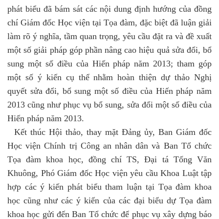
phát biểu đã bám sát các nội dung định hướng của đồng
chí Giám đốc Học viện tại Tọa đàm, đặc biệt đã luận giải
làm rõ ý nghĩa, tầm quan trọng, yêu cầu đặt ra và đề xuất
một số giải pháp góp phần nâng cao hiệu quả sửa đổi, bổ
sung một số điều của Hiến pháp năm 2013; tham góp
một số ý kiến cụ thể nhằm hoàn thiện dự thảo Nghị
quyết sửa đổi, bổ sung một số điều của Hiến pháp năm
2013 cũng như phục vụ bổ sung, sửa đổi một số điều của
Hiến pháp năm 2013.
Kết
thúc Hội thảo, thay mặt Đảng ủy, Ban Giám đốc
Học viện Chính trị C
ông an nhân dân
và Ban Tổ chức
Tọa đàm khoa học, đồng chí TS,
Đại tá
T
ống Văn
Khuông, Phó Giám đốc Học viện
yêu cầu Khoa
L
uật tập
hợp các ý kiến phát biểu tham luận tại Tọa đàm
khoa
học
cũng như các ý kiến của các đại biểu dự Tọa đàm
khoa học
gửi đến Ban Tổ chức để phục vụ xây dựng báo