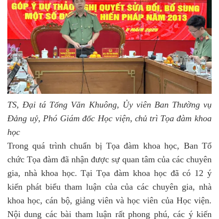
TS
,
Đại tá Tống Văn Khuông, Ủy viên Ban Thường vụ
Đảng uỷ
, Phó Giám đốc Học viện
,
c
hủ trì
Tọa đàm khoa
học
Trong quá trình chuẩn bị Tọa đàm khoa học,
Ban Tổ
chức Tọa đàm đã nhận được sự quan tâm của các chuyên
gia, nhà khoa học.
T
ại
Tọa đàm khoa học
đ
ã có
12
ý
kiến phát biểu tham luận của của các chuyên gia, nhà
khoa học, cán bộ, giảng viên và học viên của Học viện
.
Nội dung các bài tham luận rất phong phú
,
c
ác ý kiến