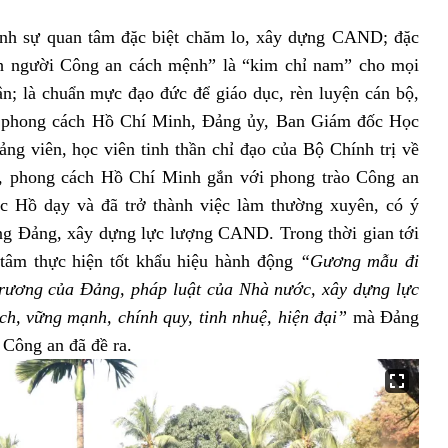
ành sự quan tâm đặc biệt chăm lo, xây dựng CAND; đặc
ch người Công an cách mệnh” là “kim chỉ nam” cho mọi
n; là chuẩn mực đạo đức để giáo dục, rèn luyện cán bộ,
c, phong cách Hồ Chí Minh, Đảng ủy, Ban Giám đốc Học
iảng viên, học viên tinh thần chỉ đạo của Bộ Chính trị về
ức, phong cách Hồ Chí Minh gắn với phong trào Công an
ác Hồ dạy và đã trở thành việc làm thường xuyên, có ý
ựng Đảng, xây dựng lực lượng CAND. Trong thời gian tới
tâm thực hiện tốt khẩu hiệu hành động
“Gương mẫu đi
 trương của Đảng, pháp luật của Nhà nước, xây dựng lực
h, vững mạnh, chính quy, tinh nhuệ, hiện đại”
mà Đảng
Công an đã đề ra.