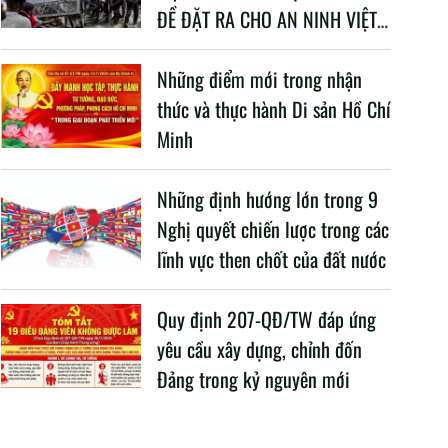
ĐỀ ĐẶT RA CHO AN NINH VIỆT
NAM TRONG BỐI CẢNH HIỆN
NAY
Những điểm mới trong nhận
thức và thực hành Di sản Hồ Chí
Minh
Những định hướng lớn trong 9
Nghị quyết chiến lược trong các
lĩnh vực then chốt của đất nước
Quy định 207-QĐ/TW đáp ứng
yêu cầu xây dựng, chỉnh đốn
Đảng trong kỷ nguyên mới