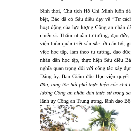
Sinh thời, Chủ tịch Hồ Chí Minh luôn d
biệt, Bác đã có Sáu điều dạy về “Tư cá
hoạt động của lực lượng Công an nhân dâ
chiến sĩ. Thấm nhuần tư tưởng, đạo đứ
viện luôn quán triệt sâu sắc tới cán bộ, g
việc học tập, làm theo tư tưởng, đạo đ
nhân dân học tập, thực hiện Sáu điều B
nghĩa quan trọng đối với công tác xây d
Đảng ủy, Ban Giám đốc Học viện quyết 
đầu, tăng tốc bứt phá thực hiện các chủ
lượng Công an nhân dân thực sự trong sạc
lãnh ủy Công an Trung ương, lãnh đạo Bộ 