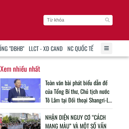
ỐNG "DBHB"
LLCT - XD CAND
NC QUỐC TẾ
Xem nhiều nhất
Toàn văn bài phát biểu dẫn đề
của Tổng Bí thư, Chủ tịch nước
Tô Lâm tại Đối thoại Shangri-La
lần thứ 23
NHẬN DIỆN NGUY CƠ “CÁCH
MẠNG MÀU” VÀ MỘT SỐ VẤN