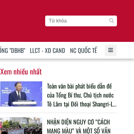
ỐNG "DBHB"
LLCT - XD CAND
NC QUỐC TẾ
Xem nhiều nhất
Toàn văn bài phát biểu dẫn đề
của Tổng Bí thư, Chủ tịch nước
Tô Lâm tại Đối thoại Shangri-La
lần thứ 23
NHẬN DIỆN NGUY CƠ “CÁCH
MẠNG MÀU” VÀ MỘT SỐ VẤN