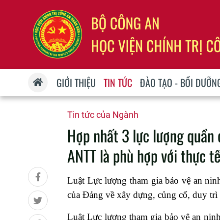
GIỚI THIỆU
TIN TỨC
ĐÀO TẠO - BỒI DƯỠN
Tin tức của Ngành
Hợp nhất 3 lực lượng quần 
ANTT là phù hợp với thực t
Luật Lực lượng tham gia bảo vệ an ninh,
của Đảng về xây dựng, củng cố, duy trì l
Luật Lực lượng tham gia bảo vệ an ninh,