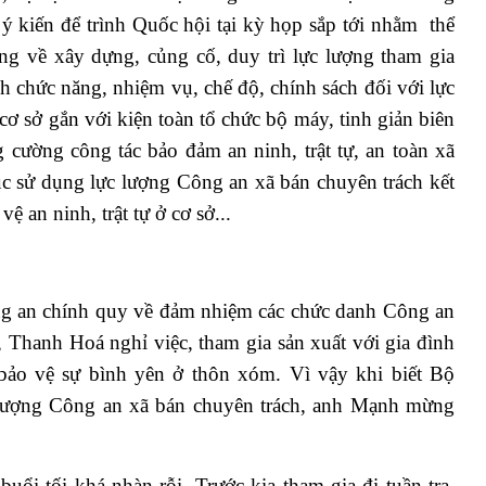
kiến để trình Quốc hội tại kỳ họp sắp tới nhằm thể
g về xây dựng, củng cố, duy trì lực lượng tham gia
ỉnh chức năng, nhiệm vụ, chế độ, chính sách đối với lực
 cơ sở gắn với kiện toàn tổ chức bộ máy, tinh giản biên
 cường công tác bảo đảm an ninh, trật tự, an toàn xã
 tục sử dụng lực lượng Công an xã bán chuyên trách kết
 an ninh, trật tự ở cơ sở...
ng an chính quy về đảm nhiệm các chức danh Công an
Thanh Hoá nghỉ việc, tham gia sản xuất với gia đình
ảo vệ sự bình yên ở thôn xóm. Vì vậy khi biết Bộ
 lượng Công an xã bán chuyên trách, anh Mạnh mừng
uổi tối khá nhàn rỗi. Trước kia tham gia đi tuần tra,