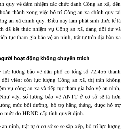
nh quy về đảm nhiệm các chức danh Công an xã, đến
hoàn thành xong việc bố trí Công an xã chính quy tại
ng an xã chính quy. Điều này làm phát sinh thực tế là
ách đã kết thúc nhiệm vụ Công an xã, đang dôi dư và
iếp tục tham gia bảo vệ an ninh, trật tự trên địa bàn xã
người hoạt động không chuyên trách
y lực lượng bảo vệ dân phố có tổng số 72.456 thành
đội viên; còn lực lượng Công an xã, thị trấn không
ệm vụ công an xã và tiếp tục tham gia bảo vệ an ninh,
i. Như vậy, số lượng bảo vệ ANTT ở cơ sở sẽ là hơn
ưởng mức bồi dưỡng, hỗ trợ hằng tháng, được hỗ trợ
heo mức do HĐND cấp tỉnh quyết định.
n ninh, trật tự ở cơ sở sẽ sẽ sắp xếp, bố trí lực lượng