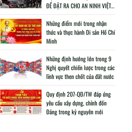
ĐỀ ĐẶT RA CHO AN NINH VIỆT
NAM TRONG BỐI CẢNH HIỆN
NAY
Những điểm mới trong nhận
thức và thực hành Di sản Hồ Chí
Minh
Những định hướng lớn trong 9
Nghị quyết chiến lược trong các
lĩnh vực then chốt của đất nước
Quy định 207-QĐ/TW đáp ứng
yêu cầu xây dựng, chỉnh đốn
Đảng trong kỷ nguyên mới