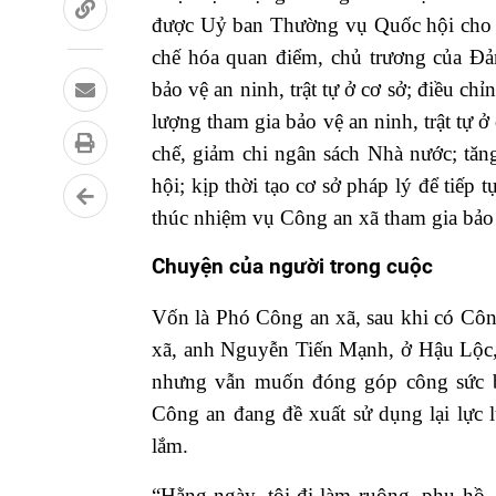
được Uỷ ban Thường vụ Quốc hội cho ý 
chế hóa quan điểm, chủ trương của Đản
bảo vệ an ninh, trật tự ở cơ sở; điều ch
lượng tham gia bảo vệ an ninh, trật tự ở
chế, giảm chi ngân sách Nhà nước; tăng
hội; kịp thời tạo cơ sở pháp lý để tiếp
thúc nhiệm vụ Công an xã tham gia bảo vệ
Chuyện của người trong cuộc
Vốn là Phó Công an xã, sau khi có Cô
xã, anh Nguyễn Tiến Mạnh, ở Hậu Lộc, 
nhưng vẫn muốn đóng góp công sức b
Công an đang đề xuất sử dụng lại lực
lắm.
“Hằng ngày, tôi đi làm ruộng, phụ hồ, b