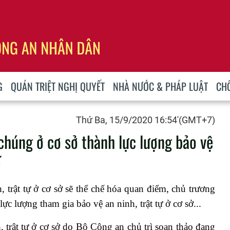
G
QUÁN TRIỆT NGHỊ QUYẾT
NHÀ NƯỚC & PHÁP LUẬT
CH
Thứ Ba, 15/9/2020 16:54'(GMT+7)
chúng ở cơ sở thành lực lượng bảo vệ
ế
 trật tự ở cơ sở sẽ thể chế hóa quan điểm, chủ trương
ực lượng tham gia bảo vệ an ninh, trật tự ở cơ sở...
 trật tự ở cơ sở do Bộ Công an chủ trì soạn thảo đang