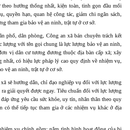
sở theo hướng thống nhất, kiện toàn, tinh gọn đầu mối
ụ, quyền hạn, quan hệ công tác, giảm chi ngân sách,
ng tham gia bảo vệ an ninh, trật tự ở cơ sở.
ân phố, dân phòng, Công an xã bán chuyên trách kết
 lượng với tên gọi chung là lực lượng bảo vệ an ninh,
, đơn vị dân cư tương đương thuộc địa bàn cấp xã; xây
 nhất, có hiệu lực pháp lý cao quy định về nhiệm vụ,
 vệ an ninh, trật tự ở cơ sở.
xã sẽ hướng dẫn, chỉ đạo nghiệp vụ đối với lực lượng
ra giải quyết được ngay. Tiêu chuẩn đối với lực lượng
đáp ứng yêu cầu sức khỏe, uy tín, nhân thân theo quy
n có thể tiếp tục tham gia ở các nhiệm vụ khác ở địa
hiệm vụ chính gồm: nắm tình hình hoạt động của bị