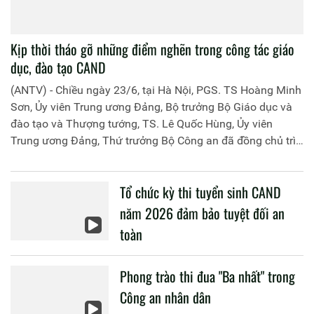
Kịp thời tháo gỡ những điểm nghẽn trong công tác giáo
dục, đào tạo CAND
(ANTV) - Chiều ngày 23/6, tại Hà Nội, PGS. TS Hoàng Minh
Sơn, Ủy viên Trung ương Đảng, Bộ trưởng Bộ Giáo dục và
đào tạo và Thượng tướng, TS. Lê Quốc Hùng, Ủy viên
Trung ương Đảng, Thứ trưởng Bộ Công an đã đồng chủ trì
buổi làm việc với các đơn vị của 2 Bộ về một số nội dung
liên quan đến công tác giáo dục và đào tạo của lực lượng
Tổ chức kỳ thi tuyển sinh CAND
CAND.
năm 2026 đảm bảo tuyệt đối an
toàn
Phong trào thi đua "Ba nhất" trong
Công an nhân dân