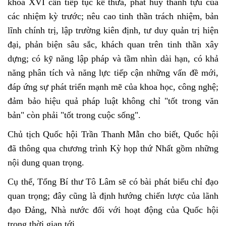
khóa XVI cần tiếp tục kế thừa, phát huy thành tựu của
các nhiệm kỳ trước; nêu cao tinh thần trách nhiệm, bản
lĩnh chính trị, lập trường kiên định, tư duy quản trị hiện
đại, phản biện sâu sắc, khách quan trên tinh thần xây
dựng; có kỹ năng lập pháp và tầm nhìn dài hạn, có khả
năng phân tích và năng lực tiếp cận những vấn đề mới,
đáp ứng sự phát triển mạnh mẽ của khoa học, công nghệ;
đảm bảo hiệu quả pháp luật không chỉ "tốt trong văn
bản" còn phải "tốt trong cuộc sống".
Chủ tịch Quốc hội Trần Thanh Mẫn cho biết, Quốc hội
đã thông qua chương trình Kỳ họp thứ Nhất gồm những
nội dung quan trọng.
Cụ thể, Tổng Bí thư Tô Lâm sẽ có bài phát biểu chỉ đạo
quan trọng; đây cũng là định hướng chiến lược của lãnh
đạo Đảng, Nhà nước đối với hoạt động của Quốc hội
trong thời gian tới.