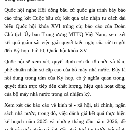
Quốc hội nghe Hội đồng bầu cử quốc gia trình bày báo
cáo tổng kết Cuộc bầu cử; kết quả xác nhận tư cách đại
biểu Quốc hội khóa XVI trúng cử; báo cáo của Đoàn
Chủ tịch Ủy ban Trung ương MTTQ Việt Nam; xem xét
kết quả giám sát việc giải quyết kiến nghị của cử tri gửi
đến Kỳ họp thứ 10, Quốc hội khóa XV.
Quốc hội sẽ xem xét, quyết định cơ cấu tổ chức và bầu,
phê chuẩn nhân sự cấp cao của bộ máy nhà nước. Đây là
nội dung trọng tâm của Kỳ họp, có ý nghĩa quan trọng,
quyết định trực tiếp đến chất lượng, hiệu quả hoạt động
của bộ máy nhà nước trong cả nhiệm kỳ.
Xem xét các báo cáo về kinh tế - xã hội, tài chính, ngân
sách nhà nước; trong đó, việc đánh giá kết quả thực hiện
kế hoạch năm 2025 và những tháng đầu năm 2026, đề
xuất các giải pháp có tính đột phá, khả thi trước bối cảnh