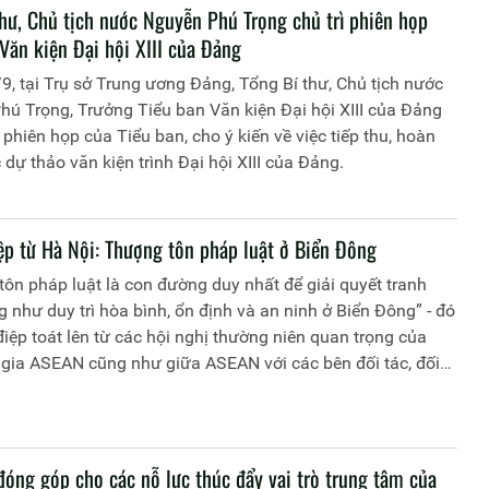
thư, Chủ tịch nước Nguyễn Phú Trọng chủ trì phiên họp
Văn kiện Đại hội XIII của Đảng
9, tại Trụ sở Trung ương Đảng, Tổng Bí thư, Chủ tịch nước
ú Trọng, Trưởng Tiểu ban Văn kiện Đại hội XIII của Đảng
ì phiên họp của Tiểu ban, cho ý kiến về việc tiếp thu, hoàn
 dự thảo văn kiện trình Đại hội XIII của Đảng.
ệp từ Hà Nội: Thượng tôn pháp luật ở Biển Đông
ôn pháp luật là con đường duy nhất để giải quyết tranh
 như duy trì hòa bình, ổn định và an ninh ở Biển Đông” - đó
điệp toát lên từ các hội nghị thường niên quan trọng của
 gia ASEAN cũng như giữa ASEAN với các bên đối tác, đối
g diễn ra ở Hà Nội.
đóng góp cho các nỗ lực thúc đẩy vai trò trung tâm của