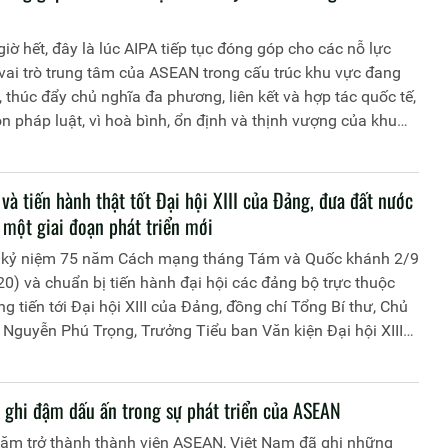
iờ hết, đây là lúc AIPA tiếp tục đóng góp cho các nỗ lực
vai trò trung tâm của ASEAN trong cấu trúc khu vực đang
, thúc đẩy chủ nghĩa đa phương, liên kết và hợp tác quốc tế,
n pháp luật, vì hoà bình, ổn định và thịnh vượng của khu
 giới.
và tiến hành thật tốt Đại hội XIII của Đảng, đưa đất nước
 một giai đoạn phát triển mới
 kỷ niệm 75 năm Cách mạng tháng Tám và Quốc khánh 2/9
0) và chuẩn bị tiến hành đại hội các đảng bộ trực thuộc
g tiến tới Đại hội XIII của Đảng, đồng chí Tổng Bí thư, Chủ
 Nguyễn Phú Trọng, Trưởng Tiểu ban Văn kiện Đại hội XIII
 có bài viết quan trọng với tiêu đề "Chuẩn bị và tiến hành
Đại hội XIII của Đảng, đưa đất nước bước vào một giai đoạn
n mới". Trang Thông tin điện tử Học viện Chính trị Công an
 ghi đậm dấu ấn trong sự phát triển của ASEAN
trân trọng giới thiệu toàn văn bài viết:
năm trở thành thành viên ASEAN, Việt Nam đã ghi những