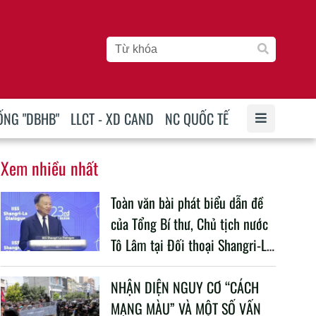
ỐNG "DBHB"
LLCT - XD CAND
NC QUỐC TẾ
Xem nhiều nhất
Toàn văn bài phát biểu dẫn đề
của Tổng Bí thư, Chủ tịch nước
Tô Lâm tại Đối thoại Shangri-La
lần thứ 23
NHẬN DIỆN NGUY CƠ “CÁCH
MẠNG MÀU” VÀ MỘT SỐ VẤN