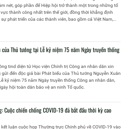
m nét, góp phần để Hiệp hội trở thành một trong những tổ
vực thành công nhất trên thế giới, đồng thời khẳng định
ự phát triển của các thành viên, bao gồm cả Việt Nam,
t thiết với thịnh vượng chung của cả Hiệp hội.
u của Thủ tướng tại Lễ kỷ niệm 75 năm Ngày truyền thống
ng tind diện tử Học viện Chính trị Công an nhân dân xin
g gửi đến độc giả bài Phát biểu của Thủ tướng Nguyễn Xuân
 Lễ kỷ niệm 75 năm Ngày truyền thống Công an nhân dân,
gày hội toàn dân bảo vệ an ninh Tổ quốc.
g: Cuộc chiến chống COVID-19 đã bắt đầu thời kỳ cao
u kết luận cuộc họp Thường trực Chính phủ về COVID-19 vào