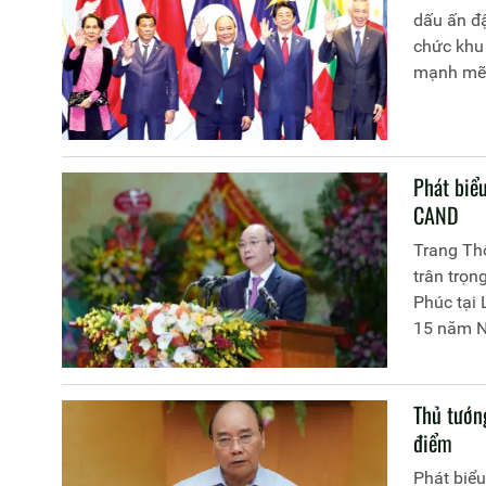
dấu ấn đậ
chức khu 
mạnh mẽ s
gắn bó mậ
Phát biể
CAND
Trang Thô
trân trọn
Phúc tại
15 năm N
Thủ tướn
điểm
Phát biể