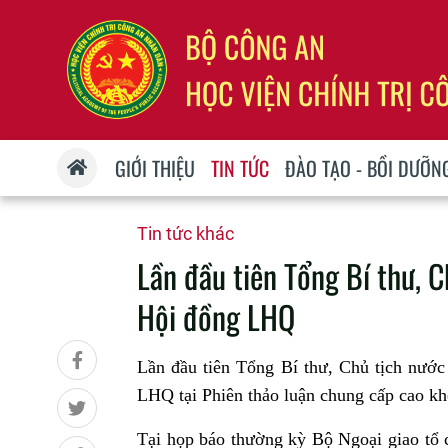
GIỚI THIỆU
TIN TỨC
ĐÀO TẠO - BỒI DƯỠN
Tin tức khác
Lần đầu tiên Tổng Bí thư, C
Hội đồng LHQ
Lần đầu tiên Tổng Bí thư, Chủ tịch nướ
LHQ tại Phiên thảo luận chung cấp cao k
Tại họp báo thường kỳ Bộ Ngoại giao tổ 