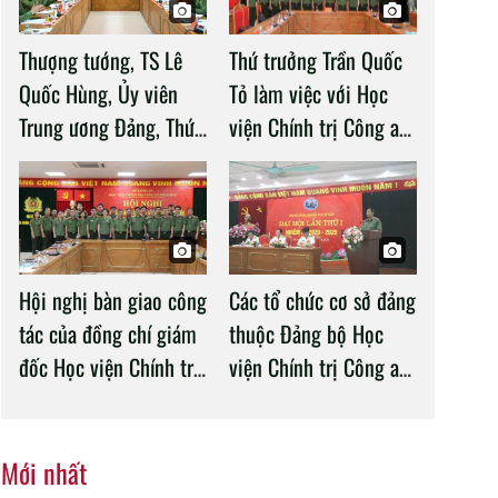
Thượng tướng, TS Lê
Thứ trưởng Trần Quốc
Quốc Hùng, Ủy viên
Tỏ làm việc với Học
Trung ương Đảng, Thứ
viện Chính trị Công an
trưởng Bộ Công an làm
nhân dân
việc với Học viện
Chính trị Công an nhân
dân
Hội nghị bàn giao công
Các tổ chức cơ sở đảng
tác của đồng chí giám
thuộc Đảng bộ Học
đốc Học viện Chính trị
viện Chính trị Công an
CAND
nhân dân tổ chức
thành công Đại hội
nhiệm kỳ 2020 –
Mới nhất