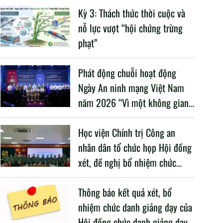
2025
Kỳ 3: Thách thức thời cuộc và
nỗ lực vượt “hội chứng trừng
phạt”
Phát động chuỗi hoạt động
Ngày An ninh mạng Việt Nam
năm 2026 “Vì một không gian
mạng nhân văn cho mỗi người”
Học viện Chính trị Công an
nhân dân tổ chức họp Hội đồng
xét, đề nghị bổ nhiệm chức
danh giảng dạy năm học 2025
– 2026
Thông báo kết quả xét, bổ
nhiệm chức danh giảng dạy của
Hội đồng chức danh giảng dạy