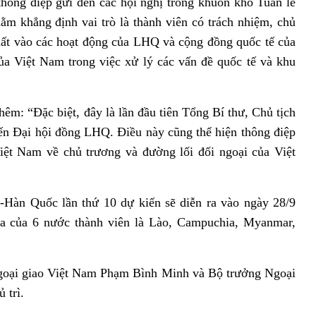
hông điệp gửi đến các hội nghị trong khuôn khổ Tuần lễ
m khẳng định vai trò là thành viên có trách nhiệm, chủ
hất vào các hoạt động của LHQ và cộng đồng quốc tế của
ủa Việt Nam trong việc xử lý các vấn đề quốc tế và khu
êm: “Đặc biệt, đây là lần đầu tiên Tổng Bí thư, Chủ tịch
ến Đại hội đồng LHQ. Điều này cũng thể hiện thông điệp
ệt Nam về chủ trương và đường lối đối ngoại của Việt
Hàn Quốc lần thứ 10 dự kiến sẽ diễn ra vào ngày 28/9
gia của 6 nước thành viên là Lào, Campuchia, Myanmar,
goại giao Việt Nam Phạm Bình Minh và Bộ trưởng Ngoại
 trì.