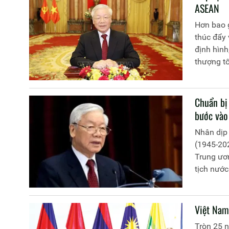
ASEAN
Hơn bao g
thúc đẩy 
định hình
thượng tô
vực và thế
Chuẩn bị 
bước vào
Nhân dịp
(1945-202
Trung ươn
tịch nước
của Đảng,
thật tốt 
phát triể
Việt Nam
nhân dân 
Tròn 25 