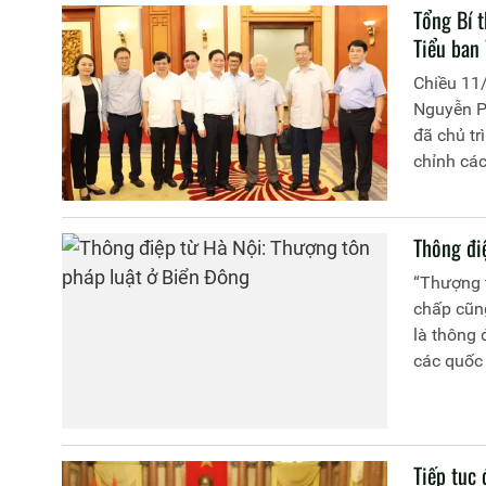
Tổng Bí 
Tiểu ban 
Chiều 11/
Nguyễn Ph
đã chủ tr
chỉnh các
Thông đi
“Thượng t
chấp cũng
là thông 
các quốc
thoại đan
Tiếp tục 