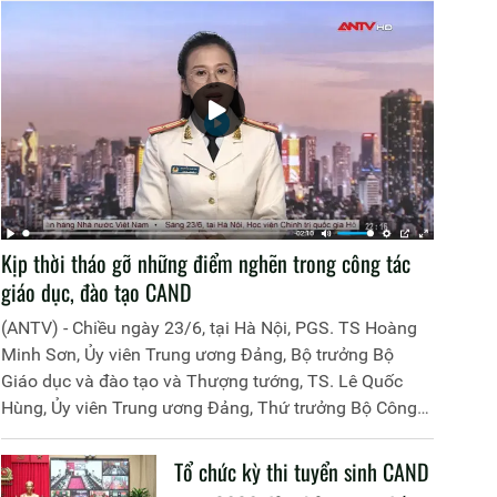
Kịp thời tháo gỡ những điểm nghẽn trong công tác
giáo dục, đào tạo CAND
(ANTV) - Chiều ngày 23/6, tại Hà Nội, PGS. TS Hoàng
Minh Sơn, Ủy viên Trung ương Đảng, Bộ trưởng Bộ
Giáo dục và đào tạo và Thượng tướng, TS. Lê Quốc
Hùng, Ủy viên Trung ương Đảng, Thứ trưởng Bộ Công
an đã đồng chủ trì buổi làm việc với các đơn vị của 2
Bộ về một số nội dung liên quan đến công tác giáo dục
Tổ chức kỳ thi tuyển sinh CAND
và đào tạo của lực lượng CAND.