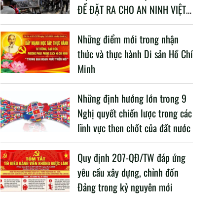
ĐỀ ĐẶT RA CHO AN NINH VIỆT
NAM TRONG BỐI CẢNH HIỆN
NAY
Những điểm mới trong nhận
thức và thực hành Di sản Hồ Chí
Minh
Những định hướng lớn trong 9
Nghị quyết chiến lược trong các
lĩnh vực then chốt của đất nước
Quy định 207-QĐ/TW đáp ứng
yêu cầu xây dựng, chỉnh đốn
Đảng trong kỷ nguyên mới