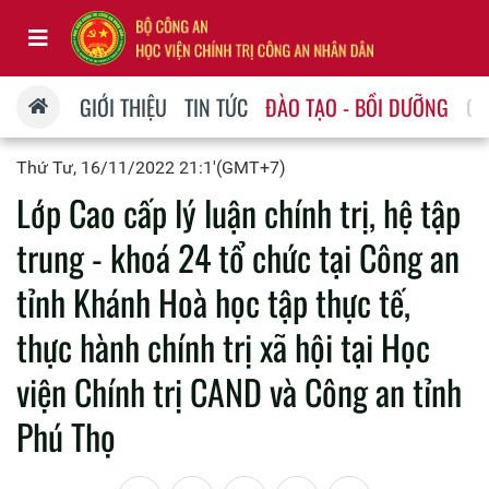
GIỚI THIỆU
TIN TỨC
ĐÀO TẠO - BỒI DƯỠNG
QU
Thứ Tư, 16/11/2022 21:1'(GMT+7)
Lớp Cao cấp lý luận chính trị, hệ tập
trung - khoá 24 tổ chức tại Công an
tỉnh Khánh Hoà học tập thực tế,
thực hành chính trị xã hội tại Học
viện Chính trị CAND và Công an tỉnh
Phú Thọ