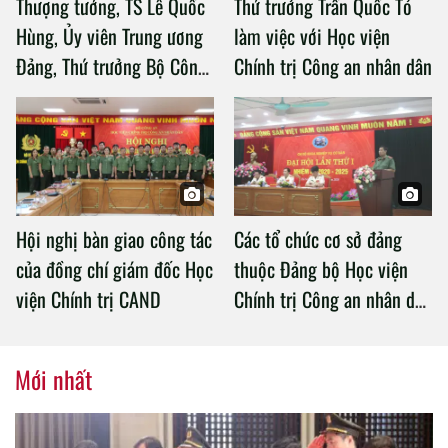
Thượng tướng, TS Lê Quốc
Thứ trưởng Trần Quốc Tỏ
Hùng, Ủy viên Trung ương
làm việc với Học viện
Đảng, Thứ trưởng Bộ Công
Chính trị Công an nhân dân
an làm việc với Học viện
Chính trị Công an nhân dân
Hội nghị bàn giao công tác
Các tổ chức cơ sở đảng
của đồng chí giám đốc Học
thuộc Đảng bộ Học viện
viện Chính trị CAND
Chính trị Công an nhân dân
tổ chức thành công Đại hội
nhiệm kỳ 2020 – 2025
Mới nhất