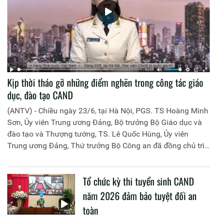
Kịp thời tháo gỡ những điểm nghẽn trong công tác giáo
dục, đào tạo CAND
(ANTV) - Chiều ngày 23/6, tại Hà Nội, PGS. TS Hoàng Minh
Sơn, Ủy viên Trung ương Đảng, Bộ trưởng Bộ Giáo dục và
đào tạo và Thượng tướng, TS. Lê Quốc Hùng, Ủy viên
Trung ương Đảng, Thứ trưởng Bộ Công an đã đồng chủ trì
buổi làm việc với các đơn vị của 2 Bộ về một số nội dung
liên quan đến công tác giáo dục và đào tạo của lực lượng
Tổ chức kỳ thi tuyển sinh CAND
CAND.
năm 2026 đảm bảo tuyệt đối an
toàn