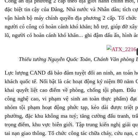
Công an địa phương 2 cấp theo địa giới hành chính mới, k
đặc biệt tin cậy của Đảng, Nhà nước và Nhân dân; tích cực
vận hành bộ máy chính quyền địa phương 2 cấp. Tổ chức nh
người có công có hoàn cảnh khó khăn; hỗ trợ, giúp đỡ xây
lũ, người có hoàn cảnh khó khăn... ghi đậm dấu ấn, hình
Thiếu tướng Nguyễn Quốc Toản, Chánh Văn phòng Bộ
Lực lượng CAND đã bảo đảm tuyệt đối an ninh, an toàn h
khách quốc tế. Nổi bật là các hoạt động kỷ niệm 80 năm
khai quyết liệt cao điểm về phòng, chống tội phạm. Đấu t
công nghệ cao, vi phạm vệ sinh an toàn thực phẩm) đạt 
nhóm tội phạm hoạt động phức tạp, kéo dài được triệt 
phường, đặc khu không ma tuý; tăng cường đấu tranh, trấ
trọng điểm, khu vực biên giới. Tập trung kiến nghị giải q
tai nạn giao thông. Tổ chức công tác chữa cháy, cứu nạn, 