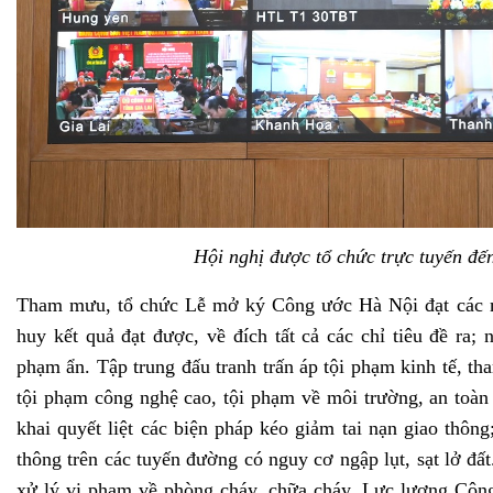
Hội nghị được tổ chức trực tuyến đ
Tham mưu, tổ chức Lễ mở ký Công ước Hà Nội đạt các mụ
huy kết quả đạt được, về đích tất cả các chỉ tiêu đề ra; 
phạm ẩn. Tập trung đấu tranh trấn áp tội phạm kinh tế, th
tội phạm công nghệ cao, tội phạm về môi trường, an toàn
khai quyết liệt các biện pháp kéo giảm tai nạn giao thôn
thông trên các tuyến đường có nguy cơ ngập lụt, sạt lở đấ
xử lý vi phạm về phòng cháy, chữa cháy. Lực lượng Công