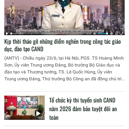
Kịp thời tháo gỡ những điểm nghẽn trong công tác giáo
dục, đào tạo CAND
(ANTV) - Chiều ngày 23/6, tại Hà Nội, PGS. TS Hoàng Minh
Sơn, Ủy viên Trung ương Đảng, Bộ trưởng Bộ Giáo dục và
đào tạo và Thượng tướng, TS. Lê Quốc Hùng, Ủy viên
Trung ương Đảng, Thứ trưởng Bộ Công an đã đồng chủ trì
buổi làm việc với các đơn vị của 2 Bộ về một số nội dung
liên quan đến công tác giáo dục và đào tạo của lực lượng
Tổ chức kỳ thi tuyển sinh CAND
CAND.
năm 2026 đảm bảo tuyệt đối an
toàn