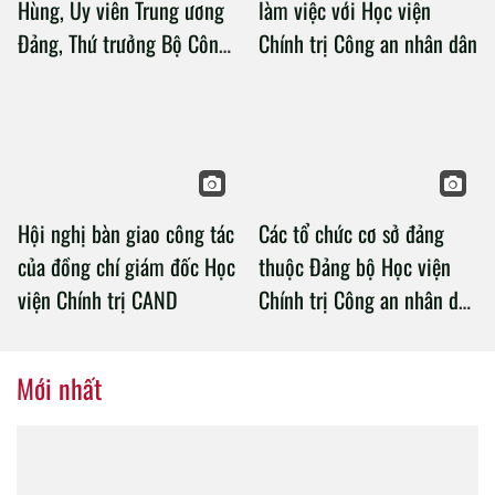
Hùng, Ủy viên Trung ương
làm việc với Học viện
Đảng, Thứ trưởng Bộ Công
Chính trị Công an nhân dân
an làm việc với Học viện
Chính trị Công an nhân dân
Hội nghị bàn giao công tác
Các tổ chức cơ sở đảng
của đồng chí giám đốc Học
thuộc Đảng bộ Học viện
viện Chính trị CAND
Chính trị Công an nhân dân
tổ chức thành công Đại hội
nhiệm kỳ 2020 – 2025
Mới nhất