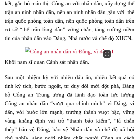
kết, gắn bó máu thịt Công an với nhân dân, xây dựng thế
trận an ninh nhân dân, nền an ninh nhân dân gắn với thế
trận quốc phòng toàn dân, nền quốc phòng toàn dân trên
cơ sở “thế trận lòng dân” vững chắc, tăng cường niềm
tin của nhân dân vào Đảng, Nhà nước và chế độ XHCN.
Khối nam sĩ quan Cảnh sát nhân dân.
Sau một nhiệm kỳ với nhiều dấu ấn, nhiều kết quả có
tính kỳ tích, bước ngoặt, tư duy đổi mới đột phá, Đảng
bộ Công an Trung ương đã lãnh đạo toàn lực lượng
Công an nhân dân “vượt qua chính mình” vì Đảng, vì
dân, với bước lớn mạnh, trưởng thành vượt bậc, vững
vàng khẳng định vai trò “thanh bảo kiếm”, “lá chắn
thép” bảo vệ Đảng, bảo vệ Nhân dân và chế độ xã hội
chủ nghĩa, sáng ngời phẩm chất người Công an cách