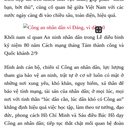
bạn, bớt thù”, củng cố quan hệ giữa Việt Nam với các
nước ngày càng đi vào chiều sâu, toàn diện, hiệu quả.
Khối nam sĩ quan An ninh nhân dân trong Lễ diễu binh
kỷ niệm 80 năm Cách mạng tháng Tám thành công và
Quốc khánh 2/9
Hình ảnh cán bộ, chiến sĩ Công an nhân dân, lực lượng
tham gia bảo vệ an ninh, trật tự ở cơ sở luôn có mặt ở
những nơi xung yếu, khó khăn, nguy hiểm, xả thân để
bảo vệ tính mạng, tài sản của nhân dân; ở mọi lúc, mọi
nơi với tinh thần “lúc dân cần, lúc dân khó có Công an”
khẳng định hiệu quả việc học tập, làm theo tư tưởng, đạo
đức, phong cách Hồ Chí Minh và Sáu điều Bác Hồ dạy
Công an nhân dân; tiếp tục thắt chặt mối quan hệ đoàn