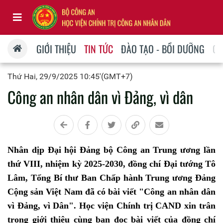
GIỚI THIỆU
TIN TỨC
ĐÀO TẠO - BỒI DƯỠNG
QU
Thứ Hai, 29/9/2025 10:45'(GMT+7)
Công an nhân dân vì Đảng, vì dân
Nhân dịp Đại hội Đảng bộ Công an Trung ương lần
thứ VIII, nhiệm kỳ 2025-2030, đồng chí Đại tướng Tô
Lâm, Tổng Bí thư Ban Chấp hành Trung ương Đảng
Cộng sản Việt Nam đã có bài viết "Công an nhân dân
vì Đảng, vì Dân". Học viện Chính trị CAND xin trân
trọng giới thiệu cùng bạn đọc bài viết của đồng chí