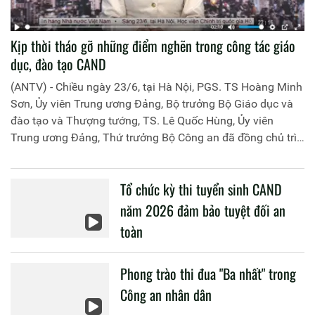
Kịp thời tháo gỡ những điểm nghẽn trong công tác giáo
dục, đào tạo CAND
(ANTV) - Chiều ngày 23/6, tại Hà Nội, PGS. TS Hoàng Minh
Sơn, Ủy viên Trung ương Đảng, Bộ trưởng Bộ Giáo dục và
đào tạo và Thượng tướng, TS. Lê Quốc Hùng, Ủy viên
Trung ương Đảng, Thứ trưởng Bộ Công an đã đồng chủ trì
buổi làm việc với các đơn vị của 2 Bộ về một số nội dung
liên quan đến công tác giáo dục và đào tạo của lực lượng
Tổ chức kỳ thi tuyển sinh CAND
CAND.
năm 2026 đảm bảo tuyệt đối an
toàn
Phong trào thi đua "Ba nhất" trong
Công an nhân dân