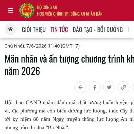
GIỚI THIỆU
TIN TỨC
ĐÀO TẠO - BỒI DƯỠNG
QU
Chủ Nhật, 7/6/2026 11:40'(GMT+7)
Mãn nhãn và ấn tượng chương trình k
năm 2026
Hội thao CAND nhằm đánh giá chất lượng huấn luyện, ph
vị, địa phương mà còn biểu dương lực lượng, thúc đẩy t
tới kỷ niệm 80 năm Ngày truyền thống lực lượng An ni
phong trào thi đua "Ba Nhất".