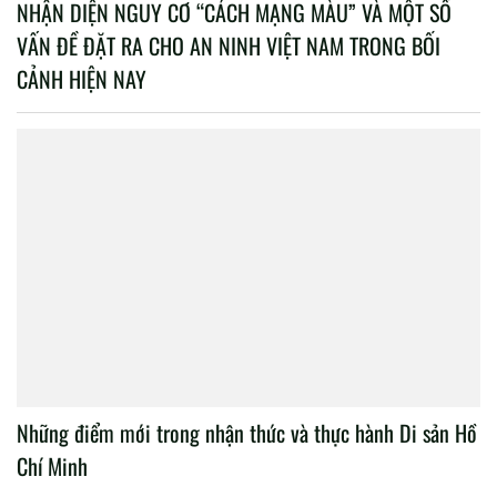
NHẬN DIỆN NGUY CƠ “CÁCH MẠNG MÀU” VÀ MỘT SỐ
VẤN ĐỀ ĐẶT RA CHO AN NINH VIỆT NAM TRONG BỐI
CẢNH HIỆN NAY
Những điểm mới trong nhận thức và thực hành Di sản Hồ
Chí Minh