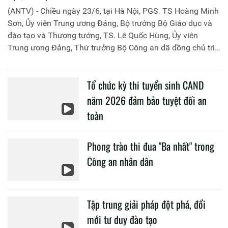
(ANTV) - Chiều ngày 23/6, tại Hà Nội, PGS. TS Hoàng Minh
Sơn, Ủy viên Trung ương Đảng, Bộ trưởng Bộ Giáo dục và
đào tạo và Thượng tướng, TS. Lê Quốc Hùng, Ủy viên
Trung ương Đảng, Thứ trưởng Bộ Công an đã đồng chủ trì
buổi làm việc với các đơn vị của 2 Bộ về một số nội dung
liên quan đến công tác giáo dục và đào tạo của lực lượng
Tổ chức kỳ thi tuyển sinh CAND
CAND.
năm 2026 đảm bảo tuyệt đối an
toàn
Phong trào thi đua "Ba nhất" trong
Công an nhân dân
Tập trung giải pháp đột phá, đổi
mới tư duy đào tạo