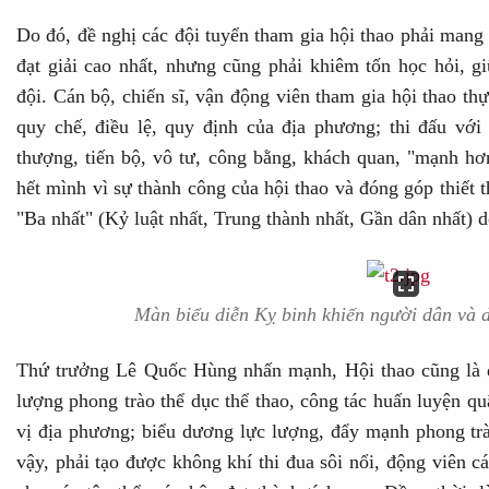
Do đó, đề nghị các đội tuyển tham gia hội thao phải mang k
đạt giải cao nhất, nhưng cũng phải khiêm tốn học hỏi, gi
đội. Cán bộ, chiến sĩ, vận động viên tham gia hội thao t
quy chế, điều lệ, quy định của địa phương; thi đấu với 
thượng, tiến bộ, vô tư, công bằng, khách quan, "mạnh hơ
hết mình vì sự thành công của hội thao và đóng góp thiết t
"Ba nhất" (Kỷ luật nhất, Trung thành nhất, Gần dân nhất) 
Màn biểu diễn Kỵ binh khiến người dân và d
Thứ trưởng Lê Quốc Hùng nhấn mạnh, Hội thao cũng là dị
lượng phong trào thể dục thể thao, công tác huấn luyện q
vị địa phương; biểu dương lực lượng, đẩy mạnh phong trà
vậy, phải tạo được không khí thi đua sôi nổi, động viên cá