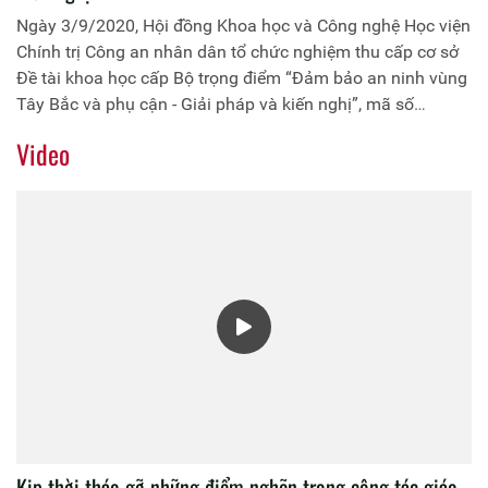
Ngày 3/9/2020, Hội đồng Khoa học và Công nghệ Học viện
Chính trị Công an nhân dân tổ chức nghiệm thu cấp cơ sở
Đề tài khoa học cấp Bộ trọng điểm “Đảm bảo an ninh vùng
Tây Bắc và phụ cận - Giải pháp và kiến nghị”, mã số
BC.2016.T29.001 do Học viện Chính trị Công an nhân dân
Video
chủ trì.
Kịp thời tháo gỡ những điểm nghẽn trong công tác giáo