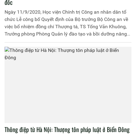
đốc
Ngày 11/9/2020, Học viện Chính trị Công an nhân dân tổ
chức Lễ công bố Quyết định của Bộ trưởng Bộ Công an về
việc bổ nhiệm đồng chí Thượng tá, TS Tống Văn Khuông,
Trưởng phòng Phòng Quản lý đào tạo và bồi dưỡng nâng
cao giữ chức vụ Phó Giám đốc Học viện Chính trị Công an
nhân dân. Đồng chí Trung tướng, PGS.TS Trần Vi Dân, Bí
thư Đảng ủy, Giám đốc Học viện chủ trì buổi lễ công bố.
Thông điệp từ Hà Nội: Thượng tôn pháp luật ở Biển Đông