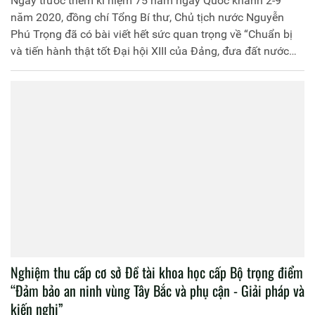
Ngay trước thềm kỉ niệm 75 năm ngày Quốc khánh 2-9
năm 2020, đồng chí Tổng Bí thư, Chủ tịch nước Nguyễn
Phú Trọng đã có bài viết hết sức quan trọng về “Chuẩn bị
và tiến hành thật tốt Đại hội XIII của Đảng, đưa đất nước
bước vào một giai đoạn phát triển mới”.
Nghiệm thu cấp cơ sở Đề tài khoa học cấp Bộ trọng điểm
“Đảm bảo an ninh vùng Tây Bắc và phụ cận - Giải pháp và
kiến nghị”