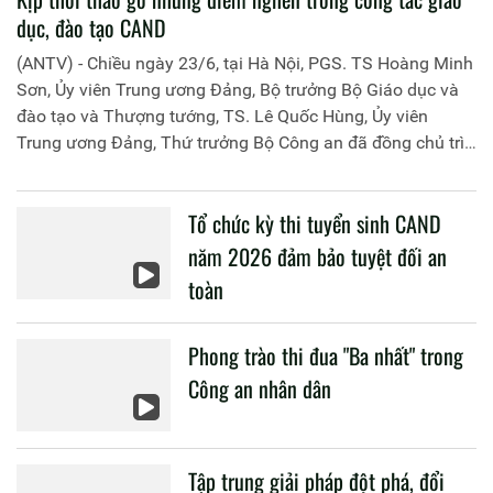
dục, đào tạo CAND
(ANTV) - Chiều ngày 23/6, tại Hà Nội, PGS. TS Hoàng Minh
Sơn, Ủy viên Trung ương Đảng, Bộ trưởng Bộ Giáo dục và
đào tạo và Thượng tướng, TS. Lê Quốc Hùng, Ủy viên
Trung ương Đảng, Thứ trưởng Bộ Công an đã đồng chủ trì
buổi làm việc với các đơn vị của 2 Bộ về một số nội dung
liên quan đến công tác giáo dục và đào tạo của lực lượng
Tổ chức kỳ thi tuyển sinh CAND
CAND.
năm 2026 đảm bảo tuyệt đối an
toàn
Phong trào thi đua "Ba nhất" trong
Công an nhân dân
Tập trung giải pháp đột phá, đổi