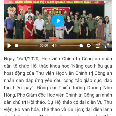
Play
00:00
Play
Mute
Settings
PIP
Enter
Ngày 16/9/2020, Học viện Chính trị Công an nhân
fulls
dân tổ chức Hội thảo khoa học “Nâng cao hiệu quả
hoạt động của Thư viện Học viện Chính trị Công an
nhân dân đáp ứng yêu cầu công tác giáo dục, đào
tạo hiện nay”. Đồng chí Thiếu tướng Dương Như
Hồng, Phó Giám đốc Học viện Chính trị Công an nhân
dân chủ trì Hội thảo. Dự Hội thảo có đại diện Vụ Thư
viện, Bộ Văn hóa, Thể thao và Du Lịch; đại diện lãnh