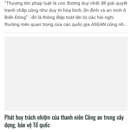
“Thượng tôn pháp luật là con đường duy nhất để giải quyết
tranh chấp cũng như duy trì hòa bình, ổn định và an ninh ở
Biển Đông” - đó là thông điệp toát lên từ các hội nghị
thường niên quan trọng của các quốc gia ASEAN cũng như
giữa ASEAN với các bên đối tác, đối thoại đang diễn ra ở
Hà Nội.
Phát huy trách nhiệm của thanh niên Công an trong xây
dựng, bảo vệ Tổ quốc