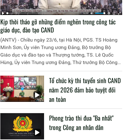
Kịp thời tháo gỡ những điểm nghẽn trong công tác
giáo dục, đào tạo CAND
(ANTV) - Chiều ngày 23/6, tại Hà Nội, PGS. TS Hoàng
Minh Sơn, Ủy viên Trung ương Đảng, Bộ trưởng Bộ
Giáo dục và đào tạo và Thượng tướng, TS. Lê Quốc
Hùng, Ủy viên Trung ương Đảng, Thứ trưởng Bộ Công
an đã đồng chủ trì buổi làm việc với các đơn vị của 2
Bộ về một số nội dung liên quan đến công tác giáo dục
Tổ chức kỳ thi tuyển sinh CAND
và đào tạo của lực lượng CAND.
năm 2026 đảm bảo tuyệt đối
an toàn
Phong trào thi đua "Ba nhất"
trong Công an nhân dân