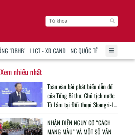
ỐNG "DBHB"
LLCT - XD CAND
NC QUỐC TẾ
Xem nhiều nhất
Toàn văn bài phát biểu dẫn đề
của Tổng Bí thư, Chủ tịch nước
Tô Lâm tại Đối thoại Shangri-La
lần thứ 23
NHẬN DIỆN NGUY CƠ “CÁCH
MẠNG MÀU” VÀ MỘT SỐ VẤN