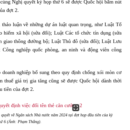
ấn cùng Nghị quyết kỳ họp thứ 6 sẽ được Quốc hội bấm nút
ủa đợt 2.
 thảo luận về những dự án luật quan trọng, như Luật Tổ
 hiểm xã hội (sửa đổi); Luật Các tổ chức tín dụng (sửa
àn giao thông đường bộ; Luật Thủ đô (sửa đổi); Luật Lưu
uật Công nghiệp quốc phòng, an ninh và động viên công
p doanh nghiệp bổ sung theo quy định chống xói mòn cơ
m thuế giá trị gia tăng cũng sẽ được Quốc hội dành thời
 tiên của đợt 2.
ị quyết về Ngân sách Nhà nước năm 2024 tại đợt họp đầu tiên của kỳ
hứ 6 (Ảnh: Phạm Thắng).