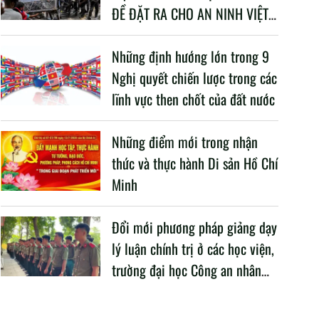
ĐỀ ĐẶT RA CHO AN NINH VIỆT
NAM TRONG BỐI CẢNH HIỆN
NAY
Những định hướng lớn trong 9
Nghị quyết chiến lược trong các
lĩnh vực then chốt của đất nước
Những điểm mới trong nhận
thức và thực hành Di sản Hồ Chí
Minh
Đổi mới phương pháp giảng dạy
lý luận chính trị ở các học viện,
trường đại học Công an nhân
dân trong Cách mạng công
nghiệp lần thứ tư