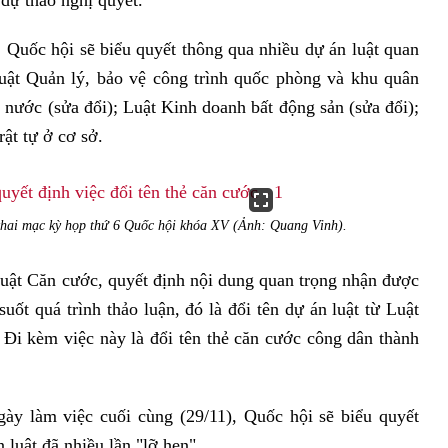
, dự thảo nghị quyết.
 Quốc hội sẽ biểu quyết thông qua nhiều dự án luật quan
Luật Quản lý, bảo vệ công trình quốc phòng và khu quân
 nước (sửa đổi); Luật Kinh doanh bất động sản (sửa đổi);
ật tự ở cơ sở.
hai mạc kỳ họp thứ 6 Quốc hội khóa XV (Ảnh: Quang Vinh).
uật Căn cước, quyết định nội dung quan trọng nhận được
uốt quá trình thảo luận, đó là đổi tên dự án luật từ Luật
Đi kèm việc này là đổi tên thẻ căn cước công dân thành
gày làm việc cuối cùng (29/11), Quốc hội sẽ biểu quyết
 luật đã nhiều lần "lỡ hẹn".