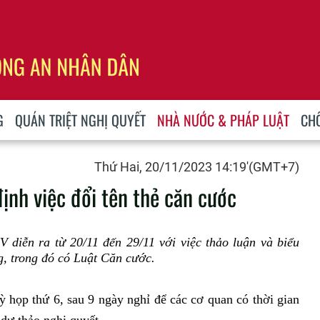
G
QUÁN TRIỆT NGHỊ QUYẾT
NHÀ NƯỚC & PHÁP LUẬT
CH
Thứ Hai, 20/11/2023 14:19'(GMT+7)
ịnh việc đổi tên thẻ căn cước
 diễn ra từ 20/11 đến 29/11 với việc thảo luận và biểu
g, trong đó có Luật Căn cước.
ỳ họp thứ 6, sau 9 ngày nghỉ để các cơ quan có thời gian