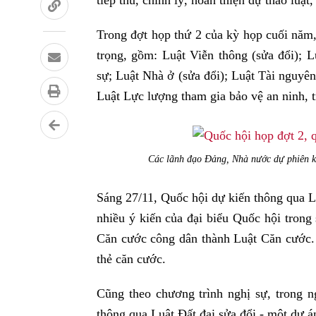
tiếp thu, chỉnh lý, hoàn thiện dự thảo luật
Trong đợt họp thứ 2 của kỳ họp cuối năm,
trọng, gồm: Luật Viễn thông (sửa đổi); 
sự; Luật Nhà ở (sửa đổi); Luật Tài nguyên
Luật Lực lượng tham gia bảo vệ an ninh, tr
Các lãnh đạo Đảng, Nhà nước dự phiên k
Sáng 27/11, Quốc hội dự kiến thông qua L
nhiều ý kiến của đại biểu Quốc hội trong s
Căn cước công dân thành Luật Căn cước. 
thẻ căn cước.
Cũng theo chương trình nghị sự, trong n
thông qua Luật Đất đai sửa đổi - một dự án