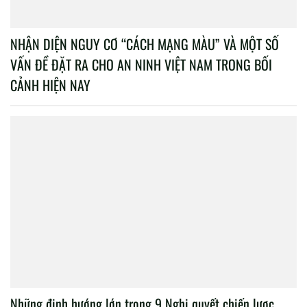
NHẬN DIỆN NGUY CƠ “CÁCH MẠNG MÀU” VÀ MỘT SỐ
VẤN ĐỀ ĐẶT RA CHO AN NINH VIỆT NAM TRONG BỐI
CẢNH HIỆN NAY
Những định hướng lớn trong 9 Nghị quyết chiến lược