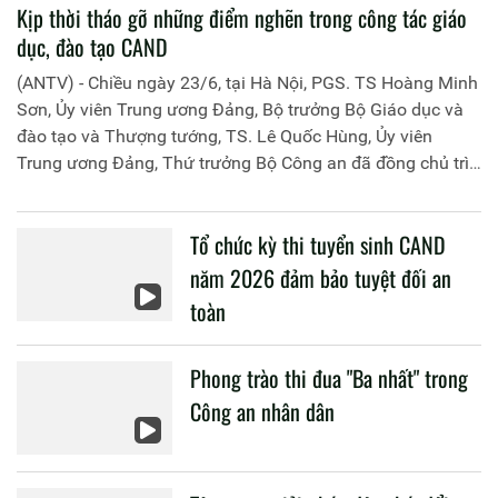
Kịp thời tháo gỡ những điểm nghẽn trong công tác giáo
dục, đào tạo CAND
(ANTV) - Chiều ngày 23/6, tại Hà Nội, PGS. TS Hoàng Minh
Sơn, Ủy viên Trung ương Đảng, Bộ trưởng Bộ Giáo dục và
đào tạo và Thượng tướng, TS. Lê Quốc Hùng, Ủy viên
Trung ương Đảng, Thứ trưởng Bộ Công an đã đồng chủ trì
buổi làm việc với các đơn vị của 2 Bộ về một số nội dung
liên quan đến công tác giáo dục và đào tạo của lực lượng
Tổ chức kỳ thi tuyển sinh CAND
CAND.
năm 2026 đảm bảo tuyệt đối an
toàn
Phong trào thi đua "Ba nhất" trong
Công an nhân dân