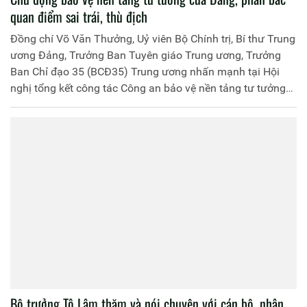
quan điểm sai trái, thù địch
Đồng chí Võ Văn Thưởng, Uỷ viên Bộ Chính trị, Bí thư Trung
ương Đảng, Trưởng Ban Tuyên giáo Trung ương, Trưởng
Ban Chỉ đạo 35 (BCĐ35) Trung ương nhấn mạnh tại Hội
nghị tổng kết công tác Công an bảo vệ nền tảng tư tưởng
của Đảng, đấu tranh phản bác các quan điểm sai trái, thù
địch năm 2019 và triển khai nhiệm vụ năm 2020 của
BCĐ35 Bộ Công an, sáng nay, 17-2.
Bộ trưởng Tô Lâm thăm và nói chuyện với cán bộ, nhân