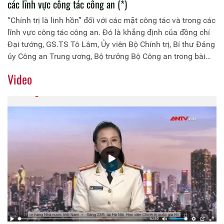
các lĩnh vực công tác công an (*)
“Chính trị là linh hồn” đối với các mặt công tác và trong các
lĩnh vực công tác công an. Đó là khẳng định của đồng chí
Ðại tướng, GS.TS Tô Lâm, Ủy viên Bộ Chính trị, Bí thư Ðảng
ủy Công an Trung ương, Bộ trưởng Bộ Công an trong bài
viết nhân dịp đầu xuân năm mới Canh Tý 2020 và kỷ niệm
Video
90 năm Ngày thành lập Đảng Cộng sản Việt Nam
(03/02/1930 - 03/02/2020). Trang Thông tin điện tử Học
viện Chính trị Công an nhân dân xin trân trọng giới thiệu
bài viết của đồng chí Bộ trưởng cùng bạn đọc.