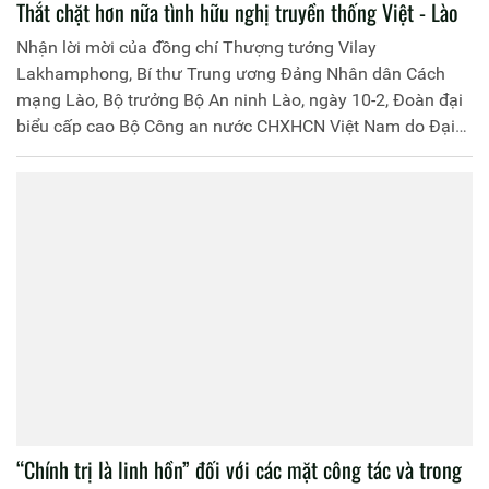
Thắt chặt hơn nữa tình hữu nghị truyền thống Việt - Lào
Nhận lời mời của đồng chí Thượng tướng Vilay
Lakhamphong, Bí thư Trung ương Đảng Nhân dân Cách
mạng Lào, Bộ trưởng Bộ An ninh Lào, ngày 10-2, Đoàn đại
biểu cấp cao Bộ Công an nước CHXHCN Việt Nam do Đại
tướng Tô Lâm, Ủy viên Bộ Chính trị, Bộ trưởng làm Trưởng
đoàn đã sang thăm và làm việc tại CHDCND Lào.
“Chính trị là linh hồn” đối với các mặt công tác và trong