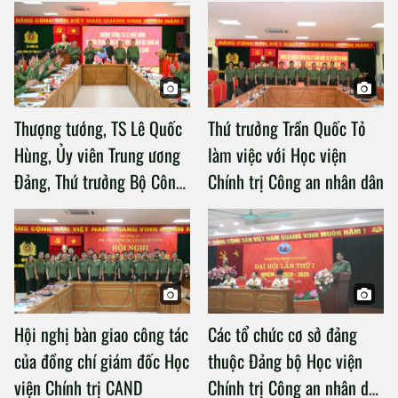
Thượng tướng, TS Lê Quốc
Thứ trưởng Trần Quốc Tỏ
Hùng, Ủy viên Trung ương
làm việc với Học viện
Đảng, Thứ trưởng Bộ Công
Chính trị Công an nhân dân
an làm việc với Học viện
Chính trị Công an nhân dân
Hội nghị bàn giao công tác
Các tổ chức cơ sở đảng
của đồng chí giám đốc Học
thuộc Đảng bộ Học viện
viện Chính trị CAND
Chính trị Công an nhân dân