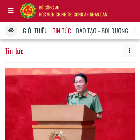
GIỚI THIỆU
TIN TỨC
ĐÀO TẠO - BỒI DƯỠNG
QU
Tin tức