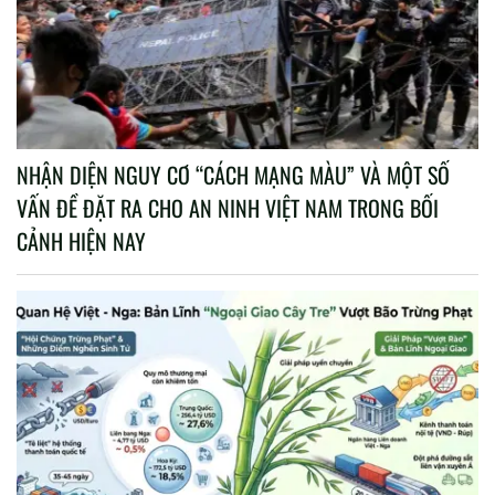
NHẬN DIỆN NGUY CƠ “CÁCH MẠNG MÀU” VÀ MỘT SỐ
VẤN ĐỀ ĐẶT RA CHO AN NINH VIỆT NAM TRONG BỐI
CẢNH HIỆN NAY