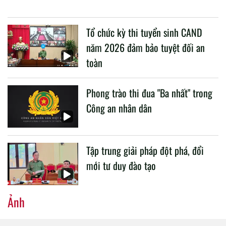
buổi làm việc với các đơn vị của 2 Bộ về một số nội dung
liên quan đến công tác giáo dục và đào tạo của lực lượng
Tổ chức kỳ thi tuyển sinh CAND
CAND.
năm 2026 đảm bảo tuyệt đối an
toàn
Phong trào thi đua "Ba nhất" trong
Công an nhân dân
Tập trung giải pháp đột phá, đổi
mới tư duy đào tạo
Ảnh