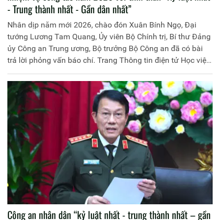
- Trung thành nhất - Gần dân nhất”
Nhân dịp năm mới 2026, chào đón Xuân Bính Ngọ, Đại
tướng Lương Tam Quang, Ủy viên Bộ Chính trị, Bí thư Đảng
ủy Công an Trung ương, Bộ trưởng Bộ Công an đã có bài
trả lời phỏng vấn báo chí. Trang Thông tin điện tử Học viện
Chính trị CAND trân trọng đăng toàn văn nội dung trả lời
phỏng vấn của đồng chí Bộ trưởng.
Công an nhân dân “kỷ luật nhất - trung thành nhất – gần