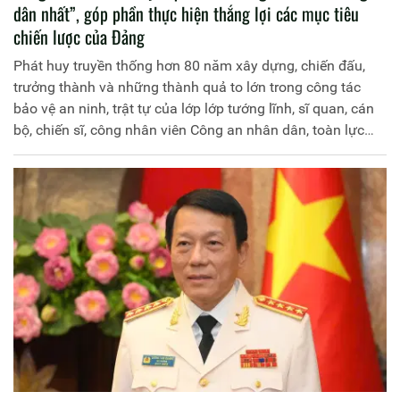
dân nhất”, góp phần thực hiện thắng lợi các mục tiêu
chiến lược của Đảng
Phát huy truyền thống hơn 80 năm xây dựng, chiến đấu,
trưởng thành và những thành quả to lớn trong công tác
bảo vệ an ninh, trật tự của lớp lớp tướng lĩnh, sĩ quan, cán
bộ, chiến sĩ, công nhân viên Công an nhân dân, toàn lực
lượng Công an nhân dân nguyện trung thành tuyệt đối với
Đảng, Tổ quốc và Nhân dân, luôn chỉ biết “còn Đảng thì
còn mình”, “Vì nước quên thân, vì dân phục vụ”, không
ngừng nỗ lực phấn đấu, vượt qua mọi khó khăn, thử thách,
hoàn thành xuất sắc mọi nhiệm vụ chính trị được giao,
xứng đáng là “thanh bảo kiếm”, “lá chắn thép” bảo vệ
Đảng, bảo vệ chế độ, bảo vệ Nhân dân.