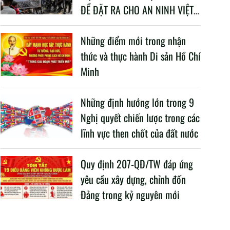
ĐỀ ĐẶT RA CHO AN NINH VIỆT
NAM TRONG BỐI CẢNH HIỆN
NAY
Những điểm mới trong nhận
thức và thực hành Di sản Hồ Chí
Minh
Những định hướng lớn trong 9
Nghị quyết chiến lược trong các
lĩnh vực then chốt của đất nước
Quy định 207-QĐ/TW đáp ứng
yêu cầu xây dựng, chỉnh đốn
Đảng trong kỷ nguyên mới