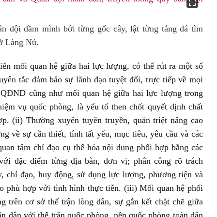
n đội dầm mình bới từng gốc cây, lật từng tảng đá tìm
 ở Làng Nủ.
iển mối quan hệ giữa hai lực lượng, có thể rút ra một số
uyên tắc đảm bảo sự lãnh đạo tuyệt đối, trực tiếp về mọi
QĐND cũng như mối quan hệ giữa hai lực lượng trong
ệm vụ quốc phòng, là yếu tố then chốt quyết định chất
p. (ii) Thường xuyên tuyên truyền, quán triệt nâng cao
ng về sự cần thiết, tính tất yếu, mục tiêu, yêu cầu và các
quan tâm chỉ đạo cụ thể hóa nội dung phối hợp bằng các
ới đặc điểm từng địa bàn, đơn vị; phân công rõ trách
, chỉ đạo, huy động, sử dụng lực lượng, phương tiện và
o phù hợp với tình hình thực tiễn. (iii) Mối quan hệ phối
ên cơ sở thế trận lòng dân, sự gắn kết chặt chẽ giữa
hân dân với thế trận quốc phòng, nền quốc phòng toàn dân