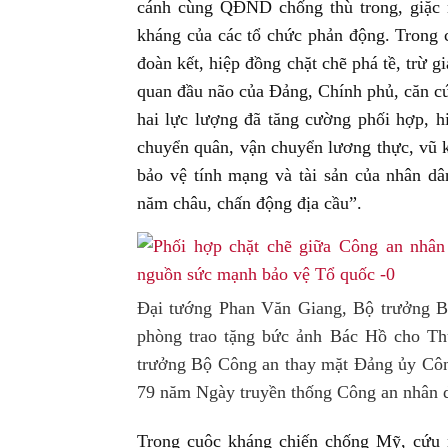
cánh cùng QĐND chống thù trong, giặc ngo
kháng của các tổ chức phản động. Trong 
đoàn kết, hiệp đồng chặt chẽ phá tề, trừ gi
quan đầu não của Đảng, Chính phủ, căn cứ
hai lực lượng đã tăng cường phối hợp, hi
chuyển quân, vận chuyển lương thực, vũ kh
bảo vệ tính mạng và tài sản của nhân dâ
năm châu, chấn động địa cầu”.
Đại tướng Phan Văn Giang, Bộ trưởng 
phòng trao tặng bức ảnh Bác Hồ cho T
trưởng Bộ Công an thay mặt Đảng ủy Côn
79 năm Ngày truyền thống Công an nhân 
Trong cuộc kháng chiến chống Mỹ, cứu