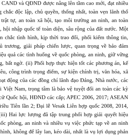
ữa CAND và QĐND được nâng lên tầm cao mới, đạt nhiều
 chắc độc lập, chủ quyền, thống nhất, toàn vẹn lãnh thổ
trật tự, an toàn xã hội, tạo môi trường an ninh, an toàn
i, hội nhập quốc tế toàn diện, sâu rộng của đất nước. Một
m chắc tình hình, kịp thời trao đổi, phối kiểm thông tin,
 trương, giải pháp chiến lược, quan trọng về bảo đảm
iệu quả các tình huống về quốc phòng, an ninh, giữ vững
, bất ngờ. (ii) Phối hợp thực hiện tốt các phương án, kế
êu, công trình trọng điểm, sự kiện chính trị, văn hóa, xã
hoạt động của các đồng chí lãnh đạo Đảng, Nhà nước, các
i Việt Nam, trọng tâm là bảo vệ tuyệt đối an toàn các kỳ
ầu cử Quốc hội, HĐND các cấp; APEC 2006, 2017; ASEAN
iều Tiên lần 2; Đại lễ Vesak Liên hợp quốc 2008, 2014,
i) Hai lực lượng đã tập trung phối hợp giải quyết hiệu
ốc phòng, an ninh và nhiều vụ việc phức tạp về an ninh
hình, không để lây lan, kéo dài, nhất là vụ lợi dụng phản