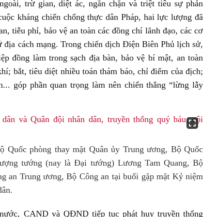
ài, trừ gian, diệt ác, ngăn chặn và triệt tiêu sự phản
cuộc kháng chiến chống thực dân Pháp, hai lực lượng đã
an, tiễu phỉ, bảo vệ an toàn các đồng chí lãnh đạo, các cơ
 địa cách mạng. Trong chiến dịch Điện Biên Phủ lịch sử,
ệp đồng làm trong sạch địa bàn, bảo vệ bí mật, an toàn
í; bắt, tiêu diệt nhiều toán thám báo, chỉ điểm của địch;
n... góp phần quan trọng làm nên chiến thắng “lừng lẫy
Bộ Quốc phòng thay mặt Quân ủy Trung ương, Bộ Quốc
hượng tướng (nay là Đại tướng) Lương Tam Quang, Bộ
g an Trung ương, Bộ Công an tại buổi gặp mặt Kỷ niệm
dân.
 nước, CAND và QĐND tiếp tục phát huy truyền thống