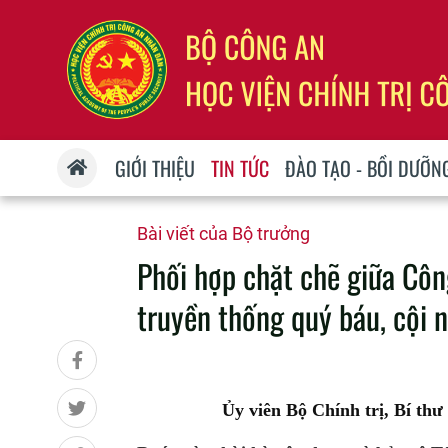
GIỚI THIỆU
TIN TỨC
ĐÀO TẠO - BỒI DƯỠN
Bài viết của Bộ trưởng
Phối hợp chặt chẽ giữa Côn
truyền thống quý báu, cội
Ủy viên Bộ Chính trị, Bí t