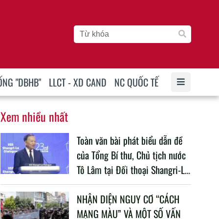
ỐNG "DBHB"
LLCT - XD CAND
NC QUỐC TẾ
Xem nhiều nhất
Toàn văn bài phát biểu dẫn đề
của Tổng Bí thư, Chủ tịch nước
Tô Lâm tại Đối thoại Shangri-La
lần thứ 23
NHẬN DIỆN NGUY CƠ “CÁCH
MẠNG MÀU” VÀ MỘT SỐ VẤN