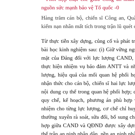
Hàng trăm cán bộ, chiến sĩ Công an, Quâ
kiếm nạn nhân mất tích trong trận lũ quét
Từ thực tiễn xây dựng, củng cố và phát tr
bài học kinh nghiệm sau: (i) Giữ vững ng
mặt của Đảng đối với lực lượng CAND, 
thực hiện nhiệm vụ bảo đảm ANTT và nhi
lượng, hiệu quả của mối quan hệ phối hợ
nhận thức cho cán bộ, chiến sĩ hai lực lượ
nội dung cụ thể trong quan hệ phối hợp; 
quy chế, kế hoạch, phương án phù hợp v
nhiệm cho từng lực lượng, cơ chế chỉ huy
thường xuyên rà soát, sửa đổi, bổ sung ch
hợp giữa CAND và QĐND được xây dựng tr
thế trận an ninh nhân dân, nền an ninh n