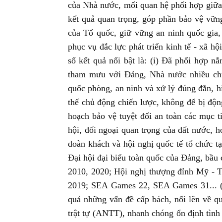
của Nhà nước, mối quan hệ phối hợp gi
kết quả quan trọng, góp phần bảo vệ vững
của Tổ quốc, giữ vững an ninh quốc gia, 
phục vụ đắc lực phát triển kinh tế - xã hộ
số kết quả nổi bật là: (i) Đã phối hợp nắ
tham mưu với Đảng, Nhà nước nhiều chủ
quốc phòng, an ninh và xử lý đúng đắn, h
thế chủ động chiến lược, không để bị động
hoạch bảo vệ tuyệt đối an toàn các mục ti
hội, đối ngoại quan trọng của đất nước, 
đoàn khách và hội nghị quốc tế tổ chức tạ
Đại hội đại biểu toàn quốc của Đảng, b
2010, 2020; Hội nghị thượng đỉnh Mỹ - Tr
2019; SEA Games 22, SEA Games 31... (ii
quả những vấn đề cấp bách, nổi lên về qu
trật tự (ANTT), nhanh chóng ổn định tình 