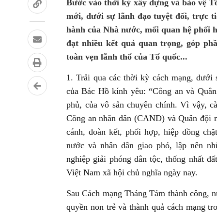
Bước vào thời kỳ xây dựng và bảo vệ T
mới, dưới sự lãnh đạo tuyệt đối, trực 
hành của Nhà nước, mối quan hệ phối
đạt nhiều kết quả quan trọng, góp phầ
toàn vẹn lãnh thổ của Tổ quốc...
1. Trải qua các thời kỳ cách mạng, dưới
của Bác Hồ kính yêu: “Công an và Quân 
phủ, của vô sản chuyên chính. Vì vậy, cà
Công an nhân dân (CAND) và Quân đội nh
cánh, đoàn kết, phối hợp, hiệp đồng ch
nước và nhân dân giao phó, lập nên nh
nghiệp giải phóng dân tộc, thống nhất đ
Việt Nam xã hội chủ nghĩa ngày nay.
Sau Cách mạng Tháng Tám thành công, nư
quyền non trẻ và thành quả cách mạng tro