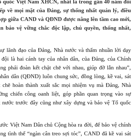
ổ quốc Việt Nam XHCN, nhất là trong gần 40 năm đổi
tiếp về mọi mặt của Đảng, sự thống nhất quản lý, điều
 hợp giữa CAND và QĐND được nâng lên tầm cao mới,
n bảo vệ vững chắc độc lập, chủ quyền, thống nhất,
 sự lãnh đạo của Đảng, Nhà nước và thấm nhuần lời dạy
đội là hai cánh tay của nhân dân, của Đảng, của Chính
ng phải đoàn kết chặt chẽ với nhau, giúp đỡ lẫn nhau”,
ân dân (QĐND) luôn chung sức, đồng lòng, kề vai, sát
ặt chẽ hoàn thành xuất sắc mọi nhiệm vụ mà Đảng, Nhà
ững chiến công oanh liệt, góp phần quan trọng vào sự
ất nước trước đây cũng như xây dựng và bảo vệ Tổ quốc
ớc Việt Nam Dân chủ Cộng hòa ra đời, để bảo vệ chính
ng tình thế “ngàn cân treo sợi tóc”, CAND đã kề vai sát