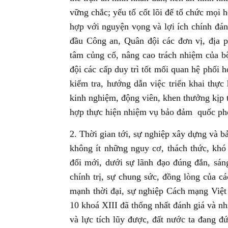
vững chắc; yếu tố cốt lõi để tổ chức mọi 
hợp với nguyện vọng và lợi ích chính đán
đầu Công an, Quân đội các đơn vị, địa p
tâm củng cố, nâng cao trách nhiệm của 
đội các cấp duy trì tốt mối quan hệ phối 
kiểm tra, hướng dẫn việc triển khai thực
kinh nghiệm, động viên, khen thưởng kịp th
hợp thực hiện nhiệm vụ bảo đảm quốc phò
2. Thời gian tới, sự nghiệp xây dựng và b
không ít những nguy cơ, thách thức, kh
đổi mới, dưới sự lãnh đạo đúng đắn, sáng
chính trị, sự chung sức, đồng lòng của c
mạnh thời đại, sự nghiệp Cách mạng Việt
10 khoá XIII đã thống nhất đánh giá và n
và lực tích lũy được, đất nước ta đang đ