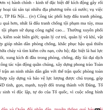
n vị hành chính - kinh tế đặc biệt để kích động gây rối
hoại tài sản tại nhiều địa phương trên cả nước; vụ việc
 TP Hà Nội... (iv) Công tác phối hợp đấu tranh phòng,
u quả hơn, nhất là đấu tranh chống tội phạm ma túy, mua
, tội phạm sử dụng công nghệ cao... Thường xuyên phối
, kiểm soát biên giới; quản lý cư trú, quản lý vũ khí, vật
hợp giúp nhân dân phòng chống, khắc phục hậu quả thiên
chữa cháy và tìm kiếm cứu nạn, cứu hộ; đặc biệt là hai lực
ốt, xung kích đi đầu trong phòng, chống, đẩy lùi đại dịch
công tác vận động quần chúng, xây dựng phong trào Toàn
 trận an ninh nhân dân gắn với thế trận quốc phòng toàn
 hợp xây dựng và bảo vệ lực lượng được chú trọng, góp
tinh, gọn, mạnh, tuyệt đối trung thành với Đảng, Tổ
 sinh vì độc lập, tự do của Tổ quốc, vì cuộc sống bình