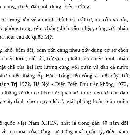
h mạng, chiến đấu anh dũng, kiên cường.
ẽ trong bảo vệ an ninh chính trị, trật tự, an toàn xã hội,
quốc phòng trọng yếu, chống địch xâm nhập, cùng với nhân
phá hoại của đế quốc Mỹ.
g khổ, bám đất, bám dân cùng nhau xây dựng cơ sở cách
chiến lược; diệt ác, trừ gian; phát triển chiến tranh nhân
hặt chẽ của hai lực lượng cùng với quân và dân cả nước
như chiến thắng Ấp Bắc, Tổng tiến công và nổi dậy Tết
ảng Trị 1972, Hà Nội - Điện Biên Phủ trên không 1972,
 thắng kẻ thù có tiềm lực quân sự, thực hiện lời căn dặn
 cút, đánh cho ngụy nhào”, giải phóng hoàn toàn miền
ổ quốc Việt Nam XHCN, nhất là trong gần 40 năm đổi
ếp về mọi mặt của Đảng, sự thống nhất quản lý, điều hành