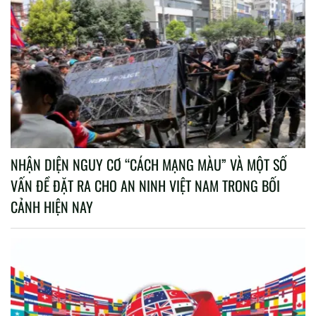
NHẬN DIỆN NGUY CƠ “CÁCH MẠNG MÀU” VÀ MỘT SỐ
VẤN ĐỀ ĐẶT RA CHO AN NINH VIỆT NAM TRONG BỐI
CẢNH HIỆN NAY