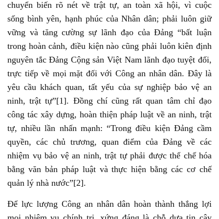
chuyển biến rõ nét về trật tự, an toàn xã hội, vì cuộc
sống bình yên, hạnh phúc của Nhân dân; phải luôn giữ
vững và tăng cường sự lãnh đạo của Đảng “bất luận
trong hoàn cảnh, điều kiện nào cũng phải luôn kiên định
nguyên tắc Đảng Cộng sản Việt Nam lãnh đạo tuyệt đối,
trực tiếp về mọi mặt đối với Công an nhân dân. Đây là
yêu cầu khách quan, tất yếu của sự nghiệp bảo vệ an
ninh, trật tự”[1]. Đồng chí cũng rất quan tâm chỉ đạo
công tác xây dựng, hoàn thiện pháp luật về an ninh, trật
tự, nhiều lần nhấn mạnh: “Trong điều kiện Đảng cầm
quyền, các chủ trương, quan điểm của Đảng về các
nhiệm vụ bảo vệ an ninh, trật tự phải được thể chế hóa
bằng văn bản pháp luật và thực hiện bằng các cơ chế
quản lý nhà nước”[2].
Để lực lượng Công an nhân dân hoàn thành thắng lợi
mọi nhiệm vụ chính trị, xứng đáng là chỗ dựa tin cậy