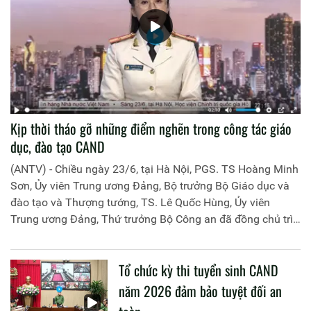
Kịp thời tháo gỡ những điểm nghẽn trong công tác giáo
dục, đào tạo CAND
(ANTV) - Chiều ngày 23/6, tại Hà Nội, PGS. TS Hoàng Minh
Sơn, Ủy viên Trung ương Đảng, Bộ trưởng Bộ Giáo dục và
đào tạo và Thượng tướng, TS. Lê Quốc Hùng, Ủy viên
Trung ương Đảng, Thứ trưởng Bộ Công an đã đồng chủ trì
buổi làm việc với các đơn vị của 2 Bộ về một số nội dung
liên quan đến công tác giáo dục và đào tạo của lực lượng
Tổ chức kỳ thi tuyển sinh CAND
CAND.
năm 2026 đảm bảo tuyệt đối an