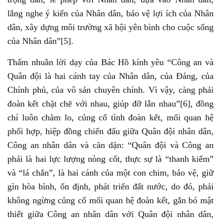
lắng nghe ý kiến của Nhân dân, bảo vệ lợi ích của Nhân
dân, xây dựng môi trường xã hội yên bình cho cuộc sống
của Nhân dân”[5].
Thấm nhuần lời dạy của Bác Hồ kính yêu “Công an và
Quân đội là hai cánh tay của Nhân dân, của Đảng, của
Chính phủ, của vô sản chuyên chính. Vì vậy, càng phải
đoàn kết chặt chẽ với nhau, giúp đỡ lẫn nhau”[6], đồng
chí luôn chăm lo, củng cố tình đoàn kết, mối quan hệ
phối hợp, hiệp đồng chiến đấu giữa Quân đội nhân dân,
Công an nhân dân và căn dặn: “Quân đội và Công an
phải là hai lực lượng nòng cốt, thực sự là “thanh kiếm”
và “lá chắn”, là hai cánh của một con chim, bảo vệ, giữ
gìn hòa bình, ổn định, phát triển đất nước, do đó, phải
không ngừng củng cố mối quan hệ đoàn kết, gắn bó mật
thiết giữa Công an nhân dân với Quân đội nhân dân,