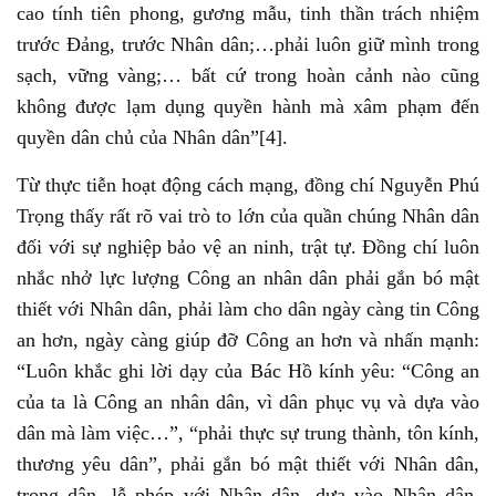
cao tính tiên phong, gương mẫu, tinh thần trách nhiệm
trước Đảng, trước Nhân dân;…phải luôn giữ mình trong
sạch, vững vàng;… bất cứ trong hoàn cảnh nào cũng
không được lạm dụng quyền hành mà xâm phạm đến
quyền dân chủ của Nhân dân”[4].
Từ thực tiễn hoạt động cách mạng, đồng chí Nguyễn Phú
Trọng thấy rất rõ vai trò to lớn của quần chúng Nhân dân
đối với sự nghiệp bảo vệ an ninh, trật tự. Đồng chí luôn
nhắc nhở lực lượng Công an nhân dân phải gắn bó mật
thiết với Nhân dân, phải làm cho dân ngày càng tin Công
an hơn, ngày càng giúp đỡ Công an hơn và nhấn mạnh:
“Luôn khắc ghi lời dạy của Bác Hồ kính yêu: “Công an
của ta là Công an nhân dân, vì dân phục vụ và dựa vào
dân mà làm việc…”, “phải thực sự trung thành, tôn kính,
thương yêu dân”, phải gắn bó mật thiết với Nhân dân,
trọng dân, lễ phép với Nhân dân, dựa vào Nhân dân,