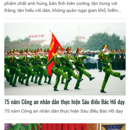
phẩm chất anh hùng, bản lĩnh kiên cường, tận trung với
Đảng, tận hiếu với dân, không quản ngại gian khổ, hiểm
nguy, thậm chí hy sinh, lập nhiều chiến công nối tiếp chiến
công, giữ vững vai trò nòng cốt trong bảo vệ, giữ vững an
ninh chính trị, trật tự an toàn xã hội, đóng góp rất quan
trọng trong xây dựng, bảo vệ Tổ quốc, bảo vệ cuộc sống
bình yên của nhân dân.
75 năm Công an nhân dân thực hiện Sáu điều Bác Hồ dạy
75 năm Công an nhân dân thực hiện Sáu điều Bác Hồ dạy