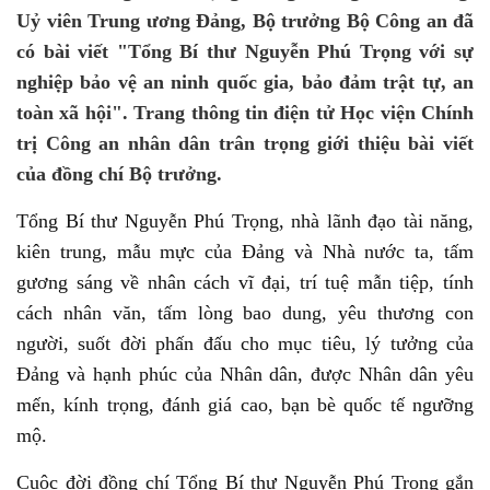
Uỷ viên Trung ương Đảng, Bộ trưởng Bộ Công an đã
có bài viết "Tổng Bí thư Nguyễn Phú Trọng với sự
nghiệp bảo vệ an ninh quốc gia, bảo đảm trật tự, an
toàn xã hội". Trang thông tin điện tử Học viện Chính
trị Công an nhân dân trân trọng giới thiệu bài viết
của đồng chí Bộ trưởng.
Tổng Bí thư Nguyễn Phú Trọng, nhà lãnh đạo tài năng,
kiên trung, mẫu mực của Đảng và Nhà nước ta, tấm
gương sáng về nhân cách vĩ đại, trí tuệ mẫn tiệp, tính
cách nhân văn, tấm lòng bao dung, yêu thương con
người, suốt đời phấn đấu cho mục tiêu, lý tưởng của
Đảng và hạnh phúc của Nhân dân, được Nhân dân yêu
mến, kính trọng, đánh giá cao, bạn bè quốc tế ngưỡng
mộ.
Cuộc đời đồng chí Tổng Bí thư Nguyễn Phú Trọng gắn