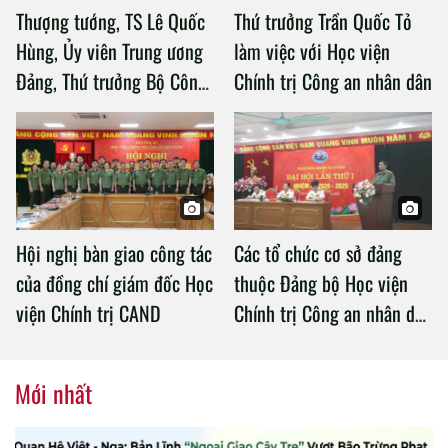
Thượng tướng, TS Lê Quốc
Thứ trưởng Trần Quốc Tỏ
Hùng, Ủy viên Trung ương
làm việc với Học viện
Đảng, Thứ trưởng Bộ Công
Chính trị Công an nhân dân
an làm việc với Học viện
Chính trị Công an nhân dân
Hội nghị bàn giao công tác
Các tổ chức cơ sở đảng
của đồng chí giám đốc Học
thuộc Đảng bộ Học viện
viện Chính trị CAND
Chính trị Công an nhân dân
tổ chức thành công Đại hội
nhiệm kỳ 2020 – 2025
Mới nhất