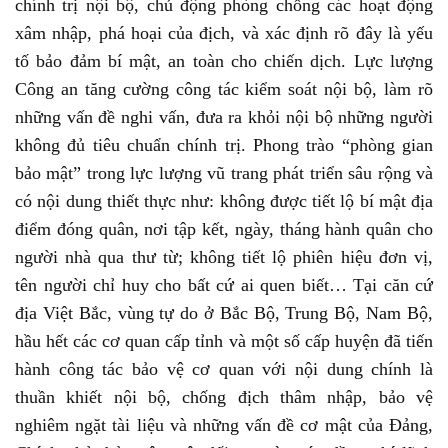
chính trị nội bộ, chủ động phòng chống các hoạt động
xâm nhập, phá hoại của địch, và xác định rõ đây là yếu
tố bảo đảm bí mật, an toàn cho chiến dịch. Lực lượng
Công an tăng cường công tác kiểm soát nội bộ, làm rõ
những vấn đề nghi vấn, đưa ra khỏi nội bộ những người
không đủ tiêu chuẩn chính trị. Phong trào “phòng gian
bảo mật” trong lực lượng vũ trang phát triển sâu rộng và
có nội dung thiết thực như: không được tiết lộ bí mật địa
điểm đóng quân, nơi tập kết, ngày, tháng hành quân cho
người nhà qua thư từ; không tiết lộ phiên hiệu đơn vị,
tên người chỉ huy cho bất cứ ai quen biết… Tại căn cứ
địa Việt Bắc, vùng tự do ở Bắc Bộ, Trung Bộ, Nam Bộ,
hầu hết các cơ quan cấp tỉnh và một số cấp huyện đã tiến
hành công tác bảo vệ cơ quan với nội dung chính là
thuần khiết nội bộ, chống địch thâm nhập, bảo vệ
nghiêm ngặt tài liệu và những vấn đề cơ mật của Đảng,