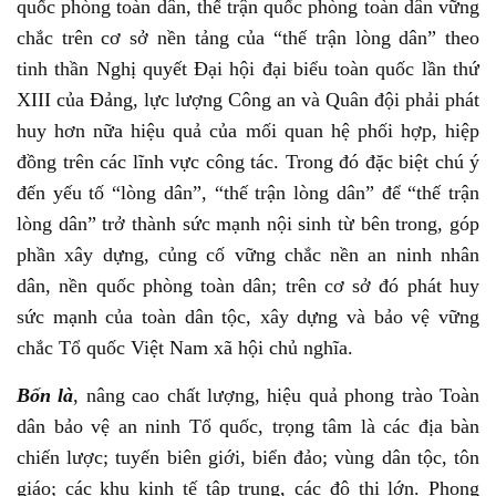
quốc phòng toàn dân, thế trận quốc phòng toàn dân vững
chắc trên cơ sở nền tảng của “thế trận lòng dân” theo
tinh thần Nghị quyết Đại hội đại biểu toàn quốc lần thứ
XIII của Đảng, lực lượng Công an và Quân đội phải phát
huy hơn nữa hiệu quả của mối quan hệ phối hợp, hiệp
đồng trên các lĩnh vực công tác. Trong đó đặc biệt chú ý
đến yếu tố “lòng dân”, “thế trận lòng dân” để “thế trận
lòng dân” trở thành sức mạnh nội sinh từ bên trong, góp
phần xây dựng, củng cố vững chắc nền an ninh nhân
dân, nền quốc phòng toàn dân; trên cơ sở đó phát huy
sức mạnh của toàn dân tộc, xây dựng và bảo vệ vững
chắc Tổ quốc Việt Nam xã hội chủ nghĩa.
Bốn là
, nâng cao chất lượng, hiệu quả phong trào Toàn
dân bảo vệ an ninh Tổ quốc, trọng tâm là các địa bàn
chiến lược; tuyến biên giới, biển đảo; vùng dân tộc, tôn
giáo; các khu kinh tế tập trung, các đô thị lớn. Phong