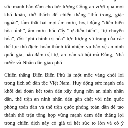
sức mạnh bảo đảm cho lực lượng Công an vượt qua mọi
khó khăn, thử thách để chiến thắng “thù trong, giặc
ngoài”, làm thất bại mọi âm mưu, hoạt động “diễn biến
hòa bình”, âm mưu thúc đẩy “tự diễn biến”, “tự chuyển
hóa”, đòi “phi chính trị hóa” lực lượng vũ trang của các
thế lực thù địch; hoàn thành tốt nhiệm vụ bảo vệ an ninh
quốc gia, bảo đảm trật tự, an toàn xã hội mà Đảng, Nhà
nước và Nhân dân giao phó.
Chiến thắng Điện Biên Phủ là một mốc vàng chói lọi
trong lịch sử dân tộc Việt Nam. Huy động sức mạnh của
khối đại đoàn kết toàn dân xây dựng nền an ninh nhân
dân, thế trận an ninh nhân dân gắn chặt với nền quốc
phòng toàn dân và thế trận quốc phòng toàn dân để tạo
thành thế trận tổng hợp vững mạnh đem đến thắng lợi
trong chiến dịch này có giá trị hết sức to lớn và có ý