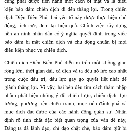
cũng phải được tiến hành một cách bí mật và là điều
kiện bảo đảm chiến dịch đi đến thắng lợi. Trong chiến
dịch Điện Biên Phủ, hai yếu tố này được thực hiện chủ
động, tích cực, đem lại hiệu quả. Chính việc xây dựng
nền an ninh nhân dân có ý nghĩa quyết định trong việc
bảo đảm bí mật chiến dịch và chủ động chuẩn bị mọi
điều kiện phục vụ chiến dịch.
Chiến dịch Điện Biên Phủ diễn ra trên một không gian
rộng lớn, thời gian dài, cả địch và ta đều nỗ lực cao nhất
trong cuộc đấu trí, đấu lực gay go quyết liệt nhất để
giành thắng lợi. Vì vậy, hai bên đều tìm cách thâm nhập
nhằm phát hiện những ý đồ chiến lược, chiến dịch, lực
lượng, phương tiện chiến tranh, mục tiêu đánh phá và
mục đích đạt được của các hành động quân sự. Nhận
định rõ tính chất đặc biệt quan trọng của vấn đề này,
Đảng ta đã lãnh đạo, chỉ đạo chặt chẽ, bảo đảm giữ bí