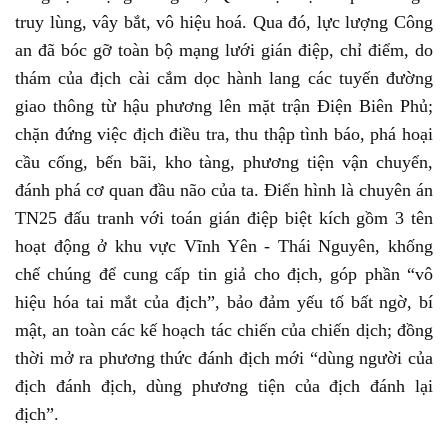
truy lùng, vây bắt, vô hiệu hoá. Qua đó, lực lượng Công
an đã bóc gỡ toàn bộ mạng lưới gián điệp, chỉ điểm, do
thám của địch cài cắm dọc hành lang các tuyến đường
giao thông từ hậu phương lên mặt trận Điện Biên Phủ;
chặn đứng việc địch điều tra, thu thập tình báo, phá hoại
cầu cống, bến bãi, kho tàng, phương tiện vận chuyển,
đánh phá cơ quan đầu não của ta. Điển hình là chuyên án
TN25 đấu tranh với toán gián điệp biệt kích gồm 3 tên
hoạt động ở khu vực Vĩnh Yên - Thái Nguyên, khống
chế chúng để cung cấp tin giả cho địch, góp phần “vô
hiệu hóa tai mắt của địch”, bảo đảm yếu tố bất ngờ, bí
mật, an toàn các kế hoạch tác chiến của chiến dịch; đồng
thời mở ra phương thức đánh địch mới “dùng người của
địch đánh địch, dùng phương tiện của địch đánh lại
địch”.