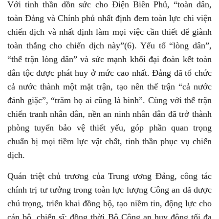
Với tinh thần dồn sức cho Điện Biên Phủ, “toàn dân,
toàn Đảng và Chính phủ nhất định đem toàn lực chi viện
chiến dịch và nhất định làm mọi việc cần thiết để giành
toàn thắng cho chiến dịch này”(6). Yếu tố “lòng dân”,
“thế trận lòng dân” và sức mạnh khối đại đoàn kết toàn
dân tộc được phát huy ở mức cao nhất. Đảng đã tổ chức
cả nước thành một mặt trận, tạo nên thế trận “cả nước
đánh giặc”, “trăm họ ai cũng là binh”. Cùng với thế trận
chiến tranh nhân dân, nền an ninh nhân dân đã trở thành
phòng tuyến bảo vệ thiết yếu, góp phần quan trọng
chuẩn bị mọi tiềm lực vật chất, tinh thần phục vụ chiến
dịch.
Quán triệt chủ trương của Trung ương Đảng, công tác
chính trị tư tưởng trong toàn lực lượng Công an đã được
chú trọng, triển khai đồng bộ, tạo niềm tin, động lực cho
cán bộ, chiến sĩ; đồng thời Bộ Công an huy động tối đa