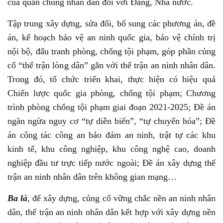
của quần chúng nhân dân đối với Đảng, Nhà nước.
Tập trung xây dựng, sửa đổi, bổ sung các phương án, đề
án, kế hoạch bảo vệ an ninh quốc gia, bảo vệ chính trị
nội bộ, đấu tranh phòng, chống tội phạm, góp phần củng
cố “thế trận lòng dân” gắn với thế trận an ninh nhân dân.
Trong đó, tổ chức triển khai, thực hiện có hiệu quả
Chiến lược quốc gia phòng, chống tội phạm; Chương
trình phòng chống tội phạm giai đoạn 2021-2025; Đề án
ngăn ngừa nguy cơ “tự diễn biến”, “tự chuyển hóa”; Đề
án công tác công an bảo đảm an ninh, trật tự các khu
kinh tế, khu công nghiệp, khu công nghệ cao, doanh
nghiệp đầu tư trực tiếp nước ngoài; Đề án xây dựng thế
trận an ninh nhân dân trên không gian mạng…
Ba là
, để xây dựng, củng cố vững chắc nền an ninh nhân
dân, thế trận an ninh nhân dân kết hợp với xây dựng nền