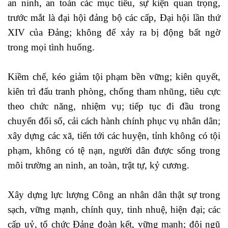
an ninh, an toàn các mục tiêu, sự kiện quan trọng,
trước mắt là đại hội đảng bộ các cấp, Đại hội lần thứ
XIV của Đảng; không để xảy ra bị động bất ngờ
trong mọi tình huống.
Kiềm chế, kéo giảm tội phạm bền vững; kiên quyết,
kiên trì đấu tranh phòng, chống tham nhũng, tiêu cực
theo chức năng, nhiệm vụ; tiếp tục đi đầu trong
chuyển đổi số, cải cách hành chính phục vụ nhân dân;
xây dựng các xã, tiến tới các huyện, tỉnh không có tội
phạm, không có tệ nạn, người dân được sống trong
môi trường an ninh, an toàn, trật tự, kỷ cương.
Xây dựng lực lượng Công an nhân dân thật sự trong
sạch, vững mạnh, chính quy, tinh nhuệ, hiện đại; các
cấp uỷ, tổ chức Đảng đoàn kết, vững mạnh; đội ngũ