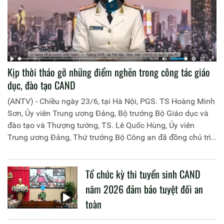
Kịp thời tháo gỡ những điểm nghẽn trong công tác giáo
dục, đào tạo CAND
(ANTV) - Chiều ngày 23/6, tại Hà Nội, PGS. TS Hoàng Minh
Sơn, Ủy viên Trung ương Đảng, Bộ trưởng Bộ Giáo dục và
đào tạo và Thượng tướng, TS. Lê Quốc Hùng, Ủy viên
Trung ương Đảng, Thứ trưởng Bộ Công an đã đồng chủ trì
buổi làm việc với các đơn vị của 2 Bộ về một số nội dung
liên quan đến công tác giáo dục và đào tạo của lực lượng
Tổ chức kỳ thi tuyển sinh CAND
CAND.
năm 2026 đảm bảo tuyệt đối an
toàn