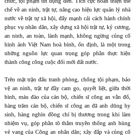
chức, tội phạm tín dụng đen. Tích cực hoàn thiện thể
chế về an ninh, trật tự, nâng cao hiệu lực quản lý nhà
nước về trật tự xã hội, đẩy mạnh cải cách hành chính
phục vụ nhân dân, xây dựng xã hội trật tự, kỷ cương,
an ninh, an toàn, lành mạnh, không ngừng củng cố
hình ảnh Việt Nam hoà bình, ổn định, là một trong
những nguồn lực quan trọng góp phần thực hiện
thành công công cuộc đổi mới đất nước.
Trên mặt trận đấu tranh phòng, chống tội phạm, bảo
vệ an ninh, trật tự đầy cam go, quyết liệt, giữa thời
bình, máu đào của cán bộ, chiến sĩ công an vẫn đổ,
hàng trăm cán bộ, chiến sĩ công an đã anh dũng hy
sinh, hàng nghìn đồng chí bị thương trong khi làm
nhiệm vụ, góp phần tô thắm truyền thống anh hùng
vẻ vang của Công an nhân dân; xây đắp và củng cố