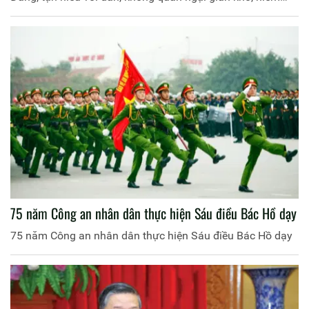
nguy, thậm chí hy sinh, lập nhiều chiến công nối tiếp chiến
công, giữ vững vai trò nòng cốt trong bảo vệ, giữ vững an
ninh chính trị, trật tự an toàn xã hội, đóng góp rất quan
trọng trong xây dựng, bảo vệ Tổ quốc, bảo vệ cuộc sống
bình yên của nhân dân.
75 năm Công an nhân dân thực hiện Sáu điều Bác Hồ dạy
75 năm Công an nhân dân thực hiện Sáu điều Bác Hồ dạy