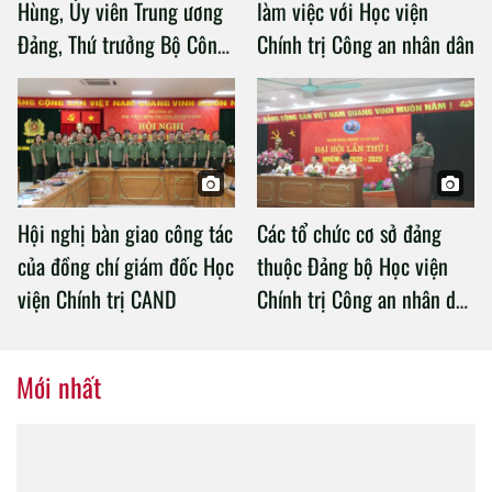
Hùng, Ủy viên Trung ương
làm việc với Học viện
Đảng, Thứ trưởng Bộ Công
Chính trị Công an nhân dân
an làm việc với Học viện
Chính trị Công an nhân dân
Hội nghị bàn giao công tác
Các tổ chức cơ sở đảng
của đồng chí giám đốc Học
thuộc Đảng bộ Học viện
viện Chính trị CAND
Chính trị Công an nhân dân
tổ chức thành công Đại hội
nhiệm kỳ 2020 – 2025
Mới nhất