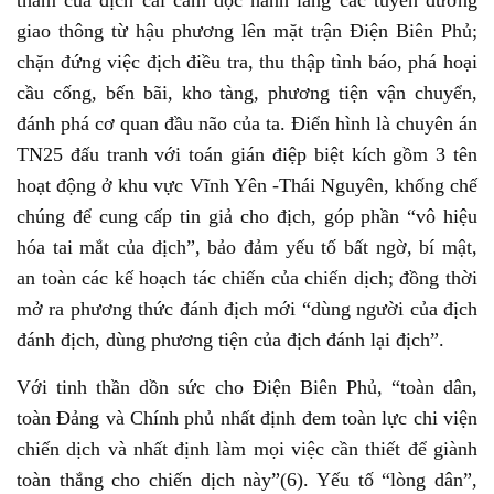
thám của địch cài cắm dọc hành lang các tuyến đường
giao thông từ hậu phương lên mặt trận Điện Biên Phủ;
chặn đứng việc địch điều tra, thu thập tình báo, phá hoại
cầu cống, bến bãi, kho tàng, phương tiện vận chuyển,
đánh phá cơ quan đầu não của ta. Điển hình là chuyên án
TN25 đấu tranh với toán gián điệp biệt kích gồm 3 tên
hoạt động ở khu vực Vĩnh Yên -Thái Nguyên, khống chế
chúng để cung cấp tin giả cho địch, góp phần “vô hiệu
hóa tai mắt của địch”, bảo đảm yếu tố bất ngờ, bí mật,
an toàn các kế hoạch tác chiến của chiến dịch; đồng thời
mở ra phương thức đánh địch mới “dùng người của địch
đánh địch, dùng phương tiện của địch đánh lại địch”.
Với tinh thần dồn sức cho Điện Biên Phủ, “toàn dân,
toàn Đảng và Chính phủ nhất định đem toàn lực chi viện
chiến dịch và nhất định làm mọi việc cần thiết để giành
toàn thắng cho chiến dịch này”(6). Yếu tố “lòng dân”,