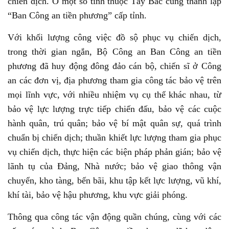
chiến dịch. Ở một số tỉnh thuộc Tây Bắc cũng thành lập
“Ban Công an tiền phương” cấp tỉnh.
Với khối lượng công việc đồ sộ phục vụ chiến dịch,
trong thời gian ngắn, Bộ Công an Ban Công an tiền
phương đã huy động đông đảo cán bộ, chiến sĩ ở Công
an các đơn vị, địa phương tham gia công tác bảo vệ trên
mọi lĩnh vực, với nhiều nhiệm vụ cụ thể khác nhau, từ
bảo vệ lực lượng trực tiếp chiến đấu, bảo vệ các cuộc
hành quân, trú quân; bảo vệ bí mật quân sự, quá trình
chuẩn bị chiến dịch; thuần khiết lực lượng tham gia phục
vụ chiến dịch, thực hiện các biện pháp phản gián; bảo vệ
lãnh tụ của Đảng, Nhà nước; bảo vệ giao thông vận
chuyển, kho tàng, bến bãi, khu tập kết lực lượng, vũ khí,
khí tài, bảo vệ hậu phương, khu vực giải phóng.
Thông qua công tác vận động quần chúng, cùng với các