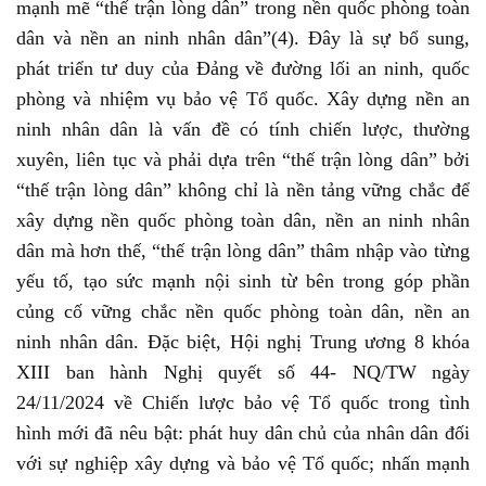
mạnh mẽ “thế trận lòng dân” trong nền quốc phòng toàn
dân và nền an ninh nhân dân”(4). Đây là sự bổ sung,
phát triển tư duy của Đảng về đường lối an ninh, quốc
phòng và nhiệm vụ bảo vệ Tổ quốc. Xây dựng nền an
ninh nhân dân là vấn đề có tính chiến lược, thường
xuyên, liên tục và phải dựa trên “thế trận lòng dân” bởi
“thế trận lòng dân” không chỉ là nền tảng vững chắc để
xây dựng nền quốc phòng toàn dân, nền an ninh nhân
dân mà hơn thế, “thế trận lòng dân” thâm nhập vào từng
yếu tố, tạo sức mạnh nội sinh từ bên trong góp phần
củng cố vững chắc nền quốc phòng toàn dân, nền an
ninh nhân dân. Đặc biệt, Hội nghị Trung ương 8 khóa
XIII ban hành Nghị quyết số 44- NQ/TW ngày
24/11/2024 về Chiến lược bảo vệ Tổ quốc trong tình
hình mới đã nêu bật: phát huy dân chủ của nhân dân đối
với sự nghiệp xây dựng và bảo vệ Tổ quốc; nhấn mạnh