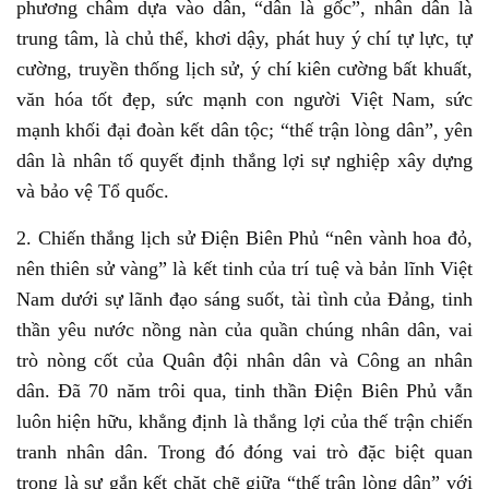
phương châm dựa vào dân, “dân là gốc”, nhân dân là
trung tâm, là chủ thể, khơi dậy, phát huy ý chí tự lực, tự
cường, truyền thống lịch sử, ý chí kiên cường bất khuất,
văn hóa tốt đẹp, sức mạnh con người Việt Nam, sức
mạnh khối đại đoàn kết dân tộc; “thế trận lòng dân”, yên
dân là nhân tố quyết định thắng lợi sự nghiệp xây dựng
và bảo vệ Tổ quốc.
2.
Chiến thắng lịch sử Điện Biên Phủ “nên vành hoa đỏ,
nên thiên sử vàng” là kết tinh của trí tuệ và bản lĩnh Việt
Nam dưới sự lãnh đạo sáng suốt, tài tình của Đảng, tinh
thần yêu nước nồng nàn của quần chúng nhân dân, vai
trò nòng cốt của Quân đội nhân dân và Công an nhân
dân. Đã 70 năm trôi qua, tinh thần Điện Biên Phủ vẫn
luôn hiện hữu, khẳng định là thắng lợi của thế trận chiến
tranh nhân dân. Trong đó đóng vai trò đặc biệt quan
trọng là sự gắn kết chặt chẽ giữa “thế trận lòng dân” với