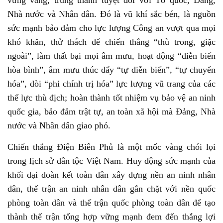
vững vàng, trung thành tuyệt đối với Tổ quốc, Đảng,
Nhà nước và Nhân dân. Đó là vũ khí sắc bén, là nguồn
sức mạnh bảo đảm cho lực lượng Công an vượt qua mọi
khó khăn, thử thách để chiến thắng “thù trong, giặc
ngoài”, làm thất bại mọi âm mưu, hoạt động “diễn biến
hòa bình”, âm mưu thúc đẩy “tự diễn biến”, “tự chuyển
hóa”, đòi “phi chính trị hóa” lực lượng vũ trang của các
thế lực thù địch; hoàn thành tốt nhiệm vụ bảo vệ an ninh
quốc gia, bảo đảm trật tự, an toàn xã hội mà Đảng, Nhà
nước và Nhân dân giao phó.
Chiến thắng Điện Biên Phủ là một mốc vàng chói lọi
trong lịch sử dân tộc Việt Nam. Huy động sức mạnh của
khối đại đoàn kết toàn dân xây dựng nền an ninh nhân
dân, thế trận an ninh nhân dân gắn chặt với nền quốc
phòng toàn dân và thế trận quốc phòng toàn dân để tạo
thành thế trận tổng hợp vững mạnh đem đến thắng lợi