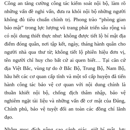
Công an tăng cường công tác kiểm soát nội bộ, làm rõ
những vấn đề nghi vấn, đưa ra khỏi nội bộ những người
không đủ tiêu chuẩn chính trị. Phong trào “phòng gian
bảo mật” trong lực lượng vũ trang phát triển sâu rộng và
có nội dung thiết thực như: không được tiết lộ bí mật địa
điểm đóng quân, nơi tập kết, ngày, tháng hành quân cho
người nhà qua thư từ; không tiết lộ phiên hiệu đơn vị,
tên người chỉ huy cho bất cứ ai quen biết… Tại căn cứ
địa Việt Bắc, vùng tự do ở Bắc Bộ, Trung Bộ, Nam Bộ,
hầu hết các cơ quan cấp tỉnh và một số cấp huyện đã tiến
hành công tác bảo vệ cơ quan với nội dung chính là
thuần khiết nội bộ, chống địch thâm nhập, bảo vệ
nghiêm ngặt tài liệu và những vấn đề cơ mật của Đảng,
Chính phủ, bảo vệ tuyệt đối an toàn các đồng chí lãnh
đạo.
Nhằm mục đích nâng cao cảnh giác, giữ bí mật, lực