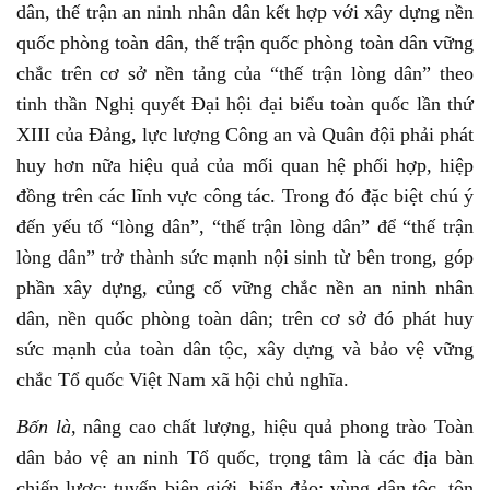
dân, thế trận an ninh nhân dân kết hợp với xây dựng nền
quốc phòng toàn dân, thế trận quốc phòng toàn dân vững
chắc trên cơ sở nền tảng của “thế trận lòng dân” theo
tinh thần Nghị quyết Đại hội đại biểu toàn quốc lần thứ
XIII của Đảng, lực lượng Công an và Quân đội phải phát
huy hơn nữa hiệu quả của mối quan hệ phối hợp, hiệp
đồng trên các lĩnh vực công tác. Trong đó đặc biệt chú ý
đến yếu tố “lòng dân”, “thế trận lòng dân” để “thế trận
lòng dân” trở thành sức mạnh nội sinh từ bên trong, góp
phần xây dựng, củng cố vững chắc nền an ninh nhân
dân, nền quốc phòng toàn dân; trên cơ sở đó phát huy
sức mạnh của toàn dân tộc, xây dựng và bảo vệ vững
chắc Tổ quốc Việt Nam xã hội chủ nghĩa.
Bốn là
, nâng cao chất lượng, hiệu quả phong trào Toàn
dân bảo vệ an ninh Tổ quốc, trọng tâm là các địa bàn
chiến lược; tuyến biên giới, biển đảo; vùng dân tộc, tôn