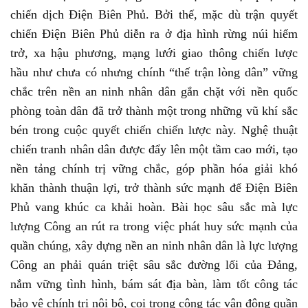
chiến dịch Điện Biên Phủ. Bởi thế, mặc dù trận quyết
chiến Điện Biên Phủ diễn ra ở địa hình rừng núi hiểm
trở, xa hậu phương, mạng lưới giao thông chiến lược
hầu như chưa có nhưng chính “thế trận lòng dân” vững
chắc trên nền an ninh nhân dân gắn chặt với nền quốc
phòng toàn dân đã trở thành một trong những vũ khí sắc
bén trong cuộc quyết chiến chiến lược này. Nghệ thuật
chiến tranh nhân dân được đẩy lên một tầm cao mới, tạo
nền tảng chính trị vững chắc, góp phần hóa giải khó
khăn thành thuận lợi, trở thành sức mạnh để Điện Biên
Phủ vang khúc ca khải hoàn. Bài học sâu sắc mà lực
lượng Công an rút ra trong việc phát huy sức mạnh của
quần chúng, xây dựng nền an ninh nhân dân là lực lượng
Công an phải quán triệt sâu sắc đường lối của Đảng,
nắm vững tình hình, bám sát địa bàn, làm tốt công tác
bảo vệ chính trị nội bộ, coi trọng công tác vận động quần