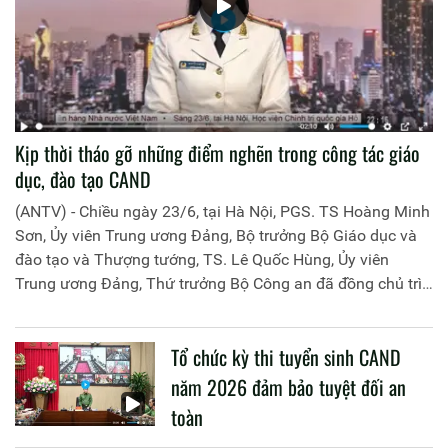
Kịp thời tháo gỡ những điểm nghẽn trong công tác giáo
dục, đào tạo CAND
(ANTV) - Chiều ngày 23/6, tại Hà Nội, PGS. TS Hoàng Minh
Sơn, Ủy viên Trung ương Đảng, Bộ trưởng Bộ Giáo dục và
đào tạo và Thượng tướng, TS. Lê Quốc Hùng, Ủy viên
Trung ương Đảng, Thứ trưởng Bộ Công an đã đồng chủ trì
buổi làm việc với các đơn vị của 2 Bộ về một số nội dung
liên quan đến công tác giáo dục và đào tạo của lực lượng
Tổ chức kỳ thi tuyển sinh CAND
CAND.
năm 2026 đảm bảo tuyệt đối an
toàn