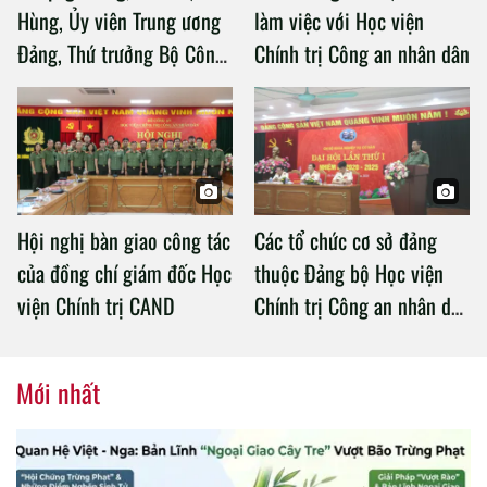
Hùng, Ủy viên Trung ương
làm việc với Học viện
Đảng, Thứ trưởng Bộ Công
Chính trị Công an nhân dân
an làm việc với Học viện
Chính trị Công an nhân dân
Hội nghị bàn giao công tác
Các tổ chức cơ sở đảng
của đồng chí giám đốc Học
thuộc Đảng bộ Học viện
viện Chính trị CAND
Chính trị Công an nhân dân
tổ chức thành công Đại hội
nhiệm kỳ 2020 – 2025
Mới nhất