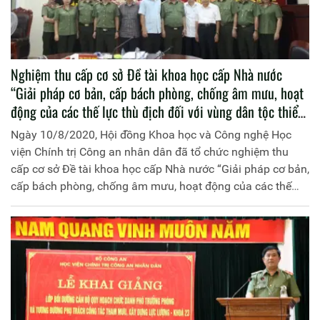
Nghiệm thu cấp cơ sở Đề tài khoa học cấp Nhà nước
“Giải pháp cơ bản, cấp bách phòng, chống âm mưu, hoạt
động của các thế lực thù địch đối với vùng dân tộc thiểu
số và miền núi nước ta hiện nay”
Ngày 10/8/2020, Hội đồng Khoa học và Công nghệ Học
viện Chính trị Công an nhân dân đã tổ chức nghiệm thu
cấp cơ sở Đề tài khoa học cấp Nhà nước “Giải pháp cơ bản,
cấp bách phòng, chống âm mưu, hoạt động của các thế
lực thù địch đối với vùng dân tộc thiểu số và miền núi nước
ta hiện nay”, mã số CTDT.48.18/16-20 do Học viện Chính
trị Công an nhân dân chủ trì và đồng chí Thiếu tướng, PGS.
TS Trần Xuân Dung, nguyên Phó Giám đốc Học viện Chính
trị Công an nhân dân làm Chủ nhiệm. Đồng chí Trung
tướng, PGS.TS Trần Vi Dân, Giám đốc Học viện Chính trị
Công an nhân dân làm Chủ tịch Hội đồng.