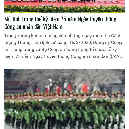
Mít tinh trọng thể kỷ niệm 75 năm Ngày truyền thống
Công an nhân dân Việt Nam
Trong không khí hào hùng của những ngày mùa thu Cách
mạng Tháng Tám lịch sử, sáng 16/8/2020, Đảng uỷ Công
an Trung ương và Bộ Công an trang trọng tổ chức Lễ kỷ
niệm 75 năm Ngày truyền thống Công an nhân dân (CAND)
Việt Nam (19/8/1945 – 19/8/2020), 15 năm Ngày hội toàn
dân bảo vệ an ninh Tổ quốc (19/8/2005 – 19/8/2020) và
đón nhận Huân chương Quân công hạng Nhất.