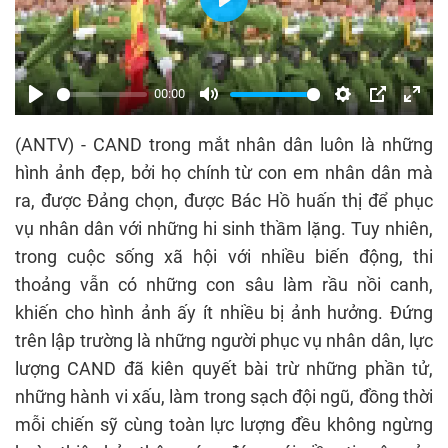
Play
00:00
Play
Mute
Settings
PIP
Enter
(ANTV) - CAND trong mắt nhân dân luôn là những
fulls
hình ảnh đẹp, bởi họ chính từ con em nhân dân mà
ra, được Đảng chọn, được Bác Hồ huấn thị để phục
vụ nhân dân với những hi sinh thầm lặng. Tuy nhiên,
trong cuộc sống xã hội với nhiều biến động, thi
thoảng vẫn có những con sâu làm rầu nồi canh,
khiến cho hình ảnh ấy ít nhiều bị ảnh hưởng. Đứng
trên lập trường là những người phục vụ nhân dân, lực
lượng CAND đã kiên quyết bài trừ những phần tử,
những hành vi xấu, làm trong sạch đội ngũ, đồng thời
mỗi chiến sỹ cùng toàn lực lượng đều không ngừng