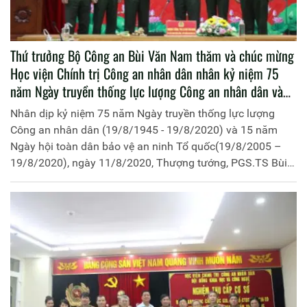
Thứ trưởng Bộ Công an Bùi Văn Nam thăm và chúc mừng
Học viện Chính trị Công an nhân dân nhân kỷ niệm 75
năm Ngày truyền thống lực lượng Công an nhân dân và
15 năm Ngày hội toàn dân bảo vệ an ninh Tổ quốc
Nhân dịp kỷ niệm 75 năm Ngày truyền thống lực lượng
Công an nhân dân (19/8/1945 - 19/8/2020) và 15 năm
Ngày hội toàn dân bảo vệ an ninh Tổ quốc(19/8/2005 –
19/8/2020), ngày 11/8/2020, Thượng tướng, PGS.TS Bùi
Văn Nam, Ủy viên Trung ương Đảng, Thứ trưởng Bộ Công
an đã đến thăm và chúc mừng Học viện Chính trị Công an
nhân dân.