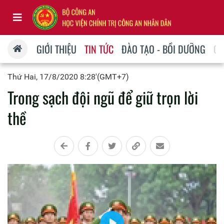
GIỚI THIỆU
TIN TỨC
ĐÀO TẠO - BỒI DƯỠNG
QU
Thứ Hai, 17/8/2020 8:28'(GMT+7)
Trong sạch đội ngũ để giữ trọn lời
thề