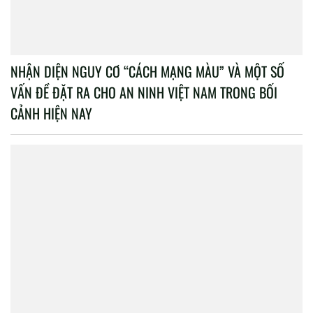
NHẬN DIỆN NGUY CƠ “CÁCH MẠNG MÀU” VÀ MỘT SỐ
VẤN ĐỀ ĐẶT RA CHO AN NINH VIỆT NAM TRONG BỐI
CẢNH HIỆN NAY