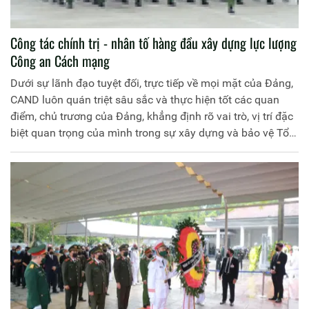
Công tác chính trị - nhân tố hàng đầu xây dựng lực lượng
Công an Cách mạng
Dưới sự lãnh đạo tuyệt đối, trực tiếp về mọi mặt của Đảng,
CAND luôn quán triệt sâu sắc và thực hiện tốt các quan
điểm, chủ trương của Đảng, khẳng định rõ vai trò, vị trí đặc
biệt quan trọng của mình trong sự xây dựng và bảo vệ Tổ
quốc; luôn thể hiện bản chất cách mạng, bản lĩnh chính trị,
mưu trí, dũng cảm, lập nhiều chiến công, thành tích to lớn,
tạo nên truyền thống anh hùng vẻ vang, xứng đáng là lực
lượng chính trị, lực lượng chiến đấu trung thành, tuyệt đối
tin cậy của Đảng, Nhà nước và Nhân dân.