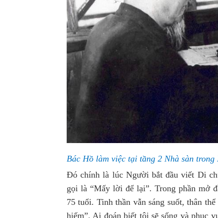
Bác Hồ làm việc tại tầng 2 Nhà sàn trong
Đó chính là lúc Người bắt đầu viết Di c
gọi là “Mấy lời để lại”. Trong phần mở 
75 tuổi. Tinh thần vẫn sáng suốt, thân th
hiếm”. Ai đoán biết tôi sẽ sống và phục