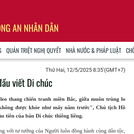
G
QUÁN TRIỆT NGHỊ QUYẾT
NHÀ NƯỚC & PHÁP LUẬT
CH
Thứ Hai, 12/5/2025 8:35'(GMT+7)
ầu viết Di chúc
leo thang chiến tranh miền Bắc, giữa muôn trùng lo
 "không được khỏe như mấy năm trước", Chủ tịch Hồ
 tiên của bản Di chúc thiêng liêng.
cùng với tư tưởng của Người luôn đồng hành cùng dân tộc,