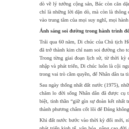
dò về lý tưởng cộng sản, Bác còn căn dặ
chỉ là những lời dặn dò, mà còn là thông 
vào trung tâm của mọi suy nghĩ, mọi hành
Ánh sáng soi đường trong hành trình đổ
Trải qua 60 năm, Di chúc của Chủ tịch H
đã trở thành kim chỉ nam soi đường cho t
Trong từng giai đoạn lịch sử, từ thời kỳ
nhập và phát triển, Di chúc luôn là cội n
trong vai trò cầm quyền, để Nhân dân ta t
Sau ngày thống nhất đất nước (1975), nh
chăm lo đời sống Nhân dân đã được cụ t
biệt, tinh thần “giữ gìn sự đoàn kết nhất
thành phương châm cốt lõi để Đảng không 
Khi đất nước bước vào thời kỳ đổi mới, n
phát triển kinh tế, văn hóa, nâng cao đờ