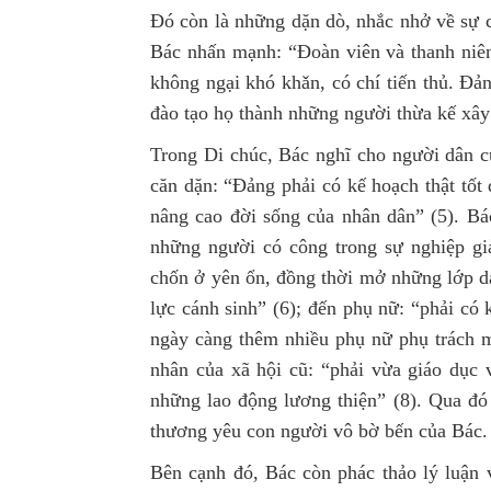
Đó còn là những dặn dò, nhắc nhở về sự c
Bác nhấn mạnh: “Đoàn viên và thanh niên 
không ngại khó khǎn, có chí tiến thủ. Đả
đào tạo họ thành những người thừa kế xây
Trong Di chúc, Bác nghĩ cho người dân c
căn dặn: “Đảng phải có kế hoạch thật tốt
nâng cao đời sống của nhân dân” (5). B
những người có công trong sự nghiệp gi
chốn ở yên ổn, đồng thời mở những lớp dạ
lực cánh sinh” (6); đến phụ nữ: “phải có 
ngày càng thêm nhiều phụ nữ phụ trách mọ
nhân của xã hội cũ: “phải vừa giáo dục 
những lao động lương thiện” (8). Qua đó 
thương yêu con người vô bờ bến của Bác.
Bên cạnh đó, Bác còn phác thảo lý luận 