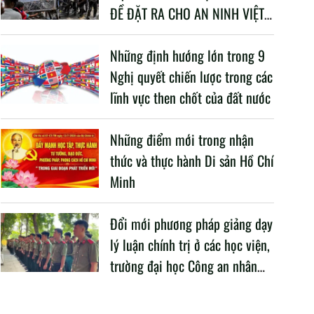
ĐỀ ĐẶT RA CHO AN NINH VIỆT
NAM TRONG BỐI CẢNH HIỆN
NAY
Những định hướng lớn trong 9
Nghị quyết chiến lược trong các
lĩnh vực then chốt của đất nước
Những điểm mới trong nhận
thức và thực hành Di sản Hồ Chí
Minh
Đổi mới phương pháp giảng dạy
lý luận chính trị ở các học viện,
trường đại học Công an nhân
dân trong Cách mạng công
nghiệp lần thứ tư