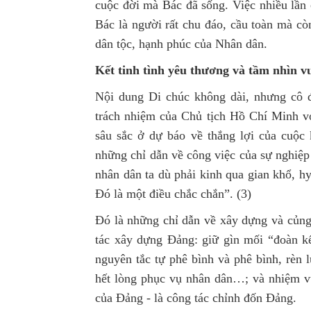
cuộc đời mà Bác đã sống. Việc nhiều lần c
Bác là người rất chu đáo, cầu toàn mà cò
dân tộc, hạnh phúc của Nhân dân.
Kết tinh tình yêu thương và tầm nhìn v
Nội dung Di chúc không dài, nhưng cô đ
trách nhiệm của Chủ tịch Hồ Chí Minh v
sâu sắc ở dự báo về thắng lợi của cuộc
những chỉ dẫn về công việc của sự nghiệ
nhân dân ta dù phải kinh qua gian khổ, hy
Đó là một điều chắc chắn”. (3)
Đó là những chỉ dẫn về xây dựng và củn
tác xây dựng Đảng: giữ gìn mối “đoàn kế
nguyên tắc tự phê bình và phê bình, rèn 
hết lòng phục vụ nhân dân…; và nhiệm vụ
của Đảng - là công tác chỉnh đốn Đảng.