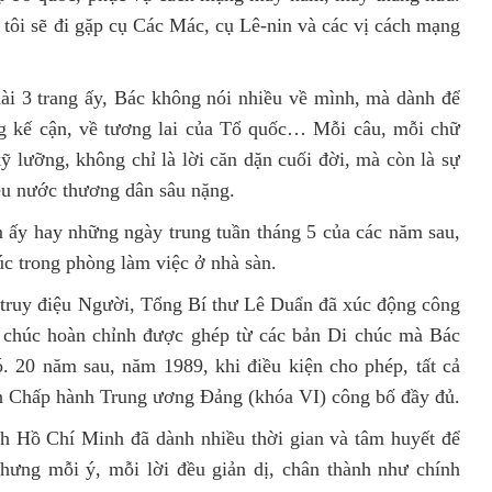
 tôi sẽ đi gặp cụ Các Mác, cụ Lê-nin và các vị cách mạng
 dài 3 trang ấy, Bác không nói nhiều về mình, mà dành để
ng kế cận, về tương lai của Tổ quốc… Mỗi câu, mỗi chữ
 lưỡng, không chỉ là lời căn dặn cuối đời, mà còn là sự
êu nước thương dân sâu nặng.
 ấy hay những ngày trung tuần tháng 5 của các năm sau,
húc trong phòng làm việc ở nhà sàn.
 truy điệu Người, Tổng Bí thư Lê Duẩn đã xúc động công
 chúc hoàn chỉnh được ghép từ các bản Di chúc mà Bác
. 20 năm sau, năm 1989, khi điều kiện cho phép, tất cả
n Chấp hành Trung ương Đảng (khóa VI) công bố đầy đủ.
ch Hồ Chí Minh đã dành nhiều thời gian và tâm huyết để
nhưng mỗi ý, mỗi lời đều giản dị, chân thành như chính