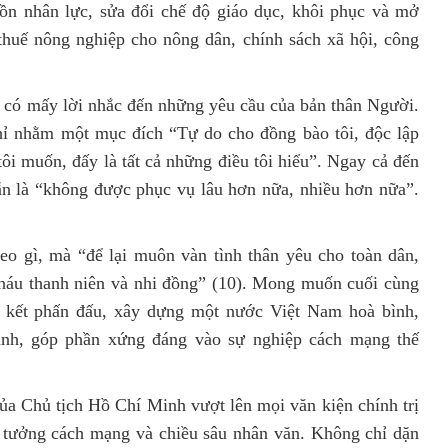
uồn nhân lực, sửa đổi chế độ giáo dục, khôi phục và mở
thuế nông nghiệp cho nông dân, chính sách xã hội, công
g có mấy lời nhắc đến những yêu cầu của bản thân Người.
hỉ nhằm một mục đích “Tự do cho đồng bào tôi, độc lập
tôi muốn, đấy là tất cả những điều tôi hiểu”. Ngay cả đến
 vẫn là “không được phục vụ lâu hơn nữa, nhiều hơn nữa”.
o gì, mà “để lại muôn vàn tình thân yêu cho toàn dân,
cháu thanh niên và nhi đồng” (10). Mong muốn cuối cùng
n kết phấn đấu, xây dựng một nước Việt Nam hoà bình,
mạnh, góp phần xứng đáng vào sự nghiệp cách mạng thế
ủa Chủ tịch Hồ Chí Minh vượt lên mọi văn kiện chính trị
ý tưởng cách mạng và chiều sâu nhân văn. Không chỉ dặn