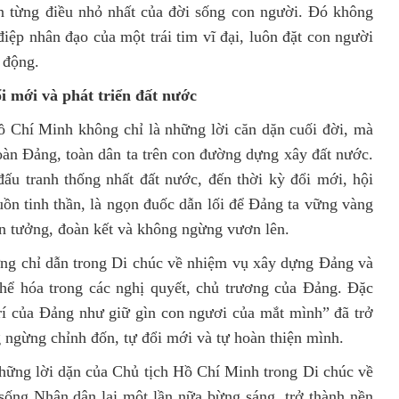
n từng điều nhỏ nhất của đời sống con người. Đó không
điệp nhân đạo của một trái tim vĩ đại, luôn đặt con người
 động.
i mới và phát triển đất nước
ồ Chí Minh không chỉ là những lời căn dặn cuối đời, mà
oàn Đảng, toàn dân ta trên con đường dựng xây đất nước.
 đấu tranh thống nhất đất nước, đến thời kỳ đổi mới, hội
guồn tinh thần, là ngọn đuốc dẫn lối để Đảng ta vững vàng
in tưởng, đoàn kết và không ngừng vươn lên.
ững chỉ dẫn trong Di chúc về nhiệm vụ xây dựng Đảng và
hể hóa trong các nghị quyết, chủ trương của Đảng. Đặc
 trí của Đảng như giữ gìn con ngươi của mắt mình” đã trở
ngừng chỉnh đốn, tự đổi mới và tự hoàn thiện mình.
hững lời dặn của Chủ tịch Hồ Chí Minh trong Di chúc về
i sống Nhân dân lại một lần nữa bừng sáng, trở thành nền