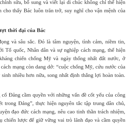
hỉnh sửa, bổ sung và viết lại di chúc không chỉ thể hiện
n cho thấy Bác luôn trăn trở, suy nghĩ cho vận mệnh của
ượt thời đại của Bác
ọng và sâu sắc. Đó là tâm nguyện, tình cảm, niềm tin,
ới Tổ quốc, Nhân dân và sự nghiệp cách mạng, thể hiện
 kháng chiến chống Mỹ và ngày thống nhất đất nước, ở
p cách mạng còn dang dở: “cuộc chống Mỹ, cứu nước của
 sinh nhiều hơn nữa, song nhất định thắng lợi hoàn toàn.
g cố Đảng cầm quyền với những vấn đề cốt yếu của công
t trong Đảng”, thực hiện nguyên tắc tập trung dân chủ,
luyện đạo đức cách mạng, nêu cao tinh thần trách nhiệm,
 chiến lược để giữ vững vai trò lãnh đạo và cầm quyền