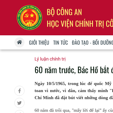
GIỚI THIỆU
TIN TỨC
ĐÀO TẠO - BỒI DƯỠN
Lý luận chính trị
60 năm trước, Bác Hồ bắt đ
Ngày 10/5/1965, trong lúc đế quốc Mỹ 
toan vì nước, vì dân, cảm thấy mình
Chí Minh đã đặt bút viết những dòng đầu
60 năm đã trôi qua, "mấy lời để lại” ấy 