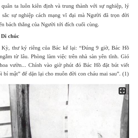
n quân ta luôn kiên định và trung thành với sự nghiệp, lý
 sắc sự nghiệp cách mạng vĩ đại mà Người đã trọn đời
ến bách thắng của Người tới đích cuối cùng.
 Di chúc
 Kỳ, thư ký riêng của Bác kể lại: “Đúng 9 giờ, Bác Hồ
ngẫm từ lâu. Phòng làm việc trên nhà sàn yên tĩnh. Gió
hoa vườn... Chính vào giờ phút đó Bác Hồ đặt bút viết
ối bí mật” để dặn lại cho muôn đời con cháu mai sau”. (1)