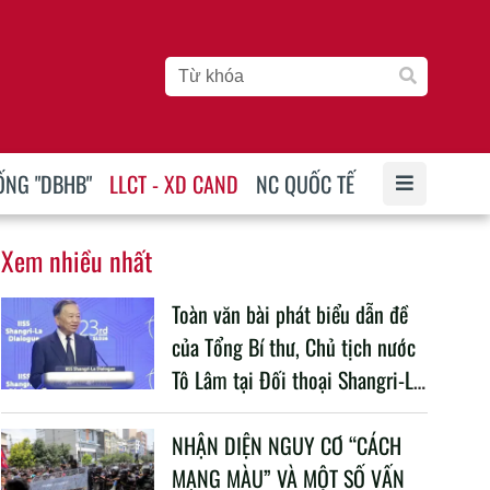
ỐNG "DBHB"
LLCT - XD CAND
NC QUỐC TẾ
Xem nhiều nhất
Toàn văn bài phát biểu dẫn đề
của Tổng Bí thư, Chủ tịch nước
Tô Lâm tại Đối thoại Shangri-La
lần thứ 23
NHẬN DIỆN NGUY CƠ “CÁCH
MẠNG MÀU” VÀ MỘT SỐ VẤN