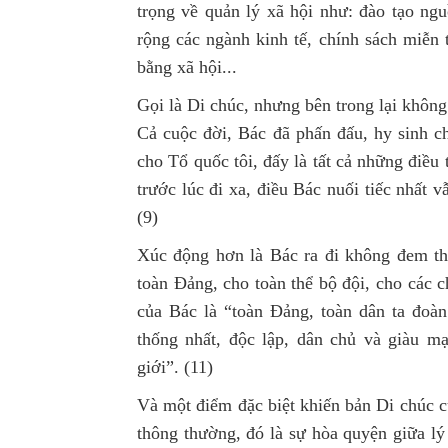
trọng về quản lý xã hội như: đào tạo ng
rộng các ngành kinh tế, chính sách miễn 
bằng xã hội...
Gọi là Di chúc, nhưng bên trong lại khôn
Cả cuộc đời, Bác đã phấn đấu, hy sinh c
cho Tổ quốc tôi, đấy là tất cả những điều 
trước lúc đi xa, điều Bác nuối tiếc nhất
(9)
Xúc động hơn là Bác ra đi không đem the
toàn Đảng, cho toàn thể bộ đội, cho các 
của Bác là “toàn Đảng, toàn dân ta đoà
thống nhất, độc lập, dân chủ và giàu 
giới”. (11)
Và một điểm đặc biệt khiến bản Di chúc c
thông thường, đó là sự hòa quyện giữa l