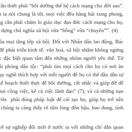
ần thiết phải “bồi dưỡng thế hệ cách mạng cho đời sau”.
ta nói chung là tốt, mọi việc đều hăng hái xung phong,
ng cần phải chǎm lo giáo dục đạo đức cách mạng cho họ,
 dựng chủ nghĩa xã hội vừa “hồng” vừa “chuyên””. (4)
ủa mọi tầng lớp xã hội. Đối với Nhân dân lao động, Bác
 để phát triển kinh tế, văn hoá, xã hội nhằm không ngừng
ác đặc biệt quan tâm đến những nhóm người yếu thế. Từ
ải phóng dân tộc: “phải tìm mọi cách cho họ có nơi ăn
y nghề thích hợp với mỗi người để họ có thể dần dần tự
kế hoạch thiết thực để bồi dưỡng, cất nhắc và giúp đỡ để
i công việc, kể cả việc lãnh đạo” (7); và cả những nạn
vừa
phải dùng pháp luật để cải tạo họ, giúp họ trở nên
chúng ta càng thấy rõ tấm lòng đôn hậu, bao dung, tình
về sự nghiệp đổi mới ở nước ta với những chỉ dẫn quan