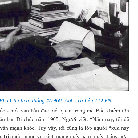
 Phủ Chủ tịch, tháng 4/1960. Ảnh: Tư liệu TTXVN
húc - một văn bản đặc biệt quan trọng mà Bác khiêm tốn
đầu bản Di chúc năm 1965, Người viết: “Năm nay, tôi đã
ể vẫn mạnh khỏe. Tuy vậy, tôi cũng là lớp người “xưa nay
 vụ Tổ quốc, phục vụ cách mạng mấy năm, mấy tháng nữa.