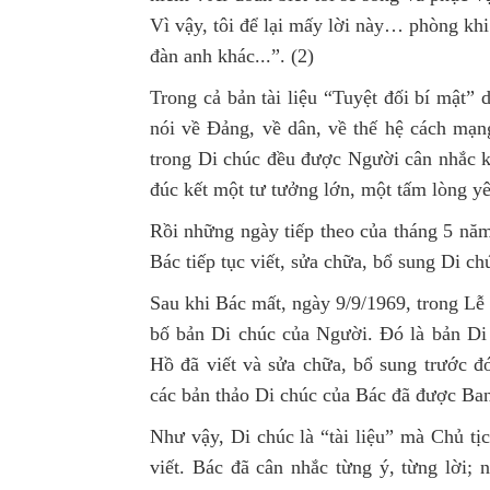
Vì vậy, tôi để lại mấy lời này… phòng khi
đàn anh khác...”. (2)
Trong cả bản tài liệu “Tuyệt đối bí mật”
nói về Đảng, về dân, về thế hệ cách mạ
trong Di chúc đều được Người cân nhắc kỹ
đúc kết một tư tưởng lớn, một tấm lòng y
Rồi những ngày tiếp theo của tháng 5 năm
Bác tiếp tục viết, sửa chữa, bổ sung Di c
Sau khi Bác mất, ngày 9/9/1969, trong Lễ
bố bản Di chúc của Người. Đó là bản Di
Hồ đã viết và sửa chữa, bổ sung trước đó
các bản thảo Di chúc của Bác đã được Ba
Như vậy, Di chúc là “tài liệu” mà Chủ tị
viết. Bác đã cân nhắc từng ý, từng lời; 