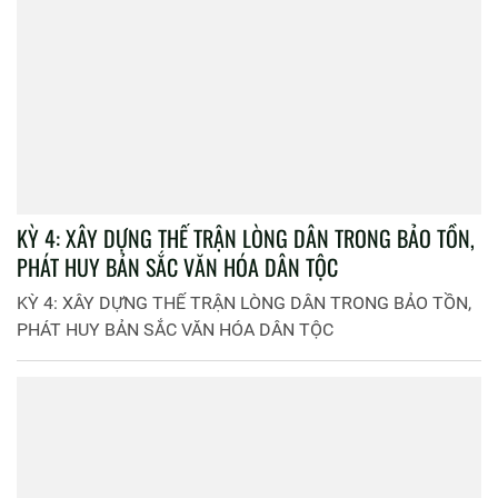
KỲ 4: XÂY DỰNG THẾ TRẬN LÒNG DÂN TRONG BẢO TỒN,
PHÁT HUY BẢN SẮC VĂN HÓA DÂN TỘC
KỲ 4: XÂY DỰNG THẾ TRẬN LÒNG DÂN TRONG BẢO TỒN,
PHÁT HUY BẢN SẮC VĂN HÓA DÂN TỘC