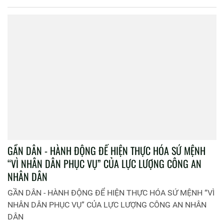
GẦN DÂN - HÀNH ĐỘNG ĐỂ HIỆN THỰC HÓA SỨ MỆNH
“VÌ NHÂN DÂN PHỤC VỤ” CỦA LỰC LƯỢNG CÔNG AN
NHÂN DÂN
GẦN DÂN - HÀNH ĐỘNG ĐỂ HIỆN THỰC HÓA SỨ MỆNH “VÌ
NHÂN DÂN PHỤC VỤ” CỦA LỰC LƯỢNG CÔNG AN NHÂN
DÂN