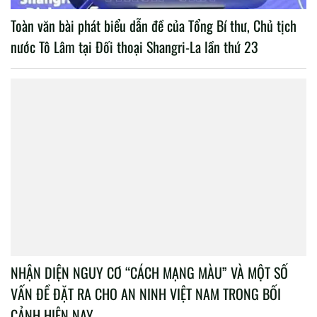
Toàn văn bài phát biểu dẫn đề của Tổng Bí thư, Chủ tịch
nước Tô Lâm tại Đối thoại Shangri-La lần thứ 23
NHẬN DIỆN NGUY CƠ “CÁCH MẠNG MÀU” VÀ MỘT SỐ
VẤN ĐỀ ĐẶT RA CHO AN NINH VIỆT NAM TRONG BỐI
CẢNH HIỆN NAY