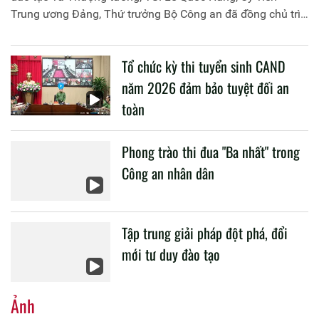
Trung ương Đảng, Thứ trưởng Bộ Công an đã đồng chủ trì
buổi làm việc với các đơn vị của 2 Bộ về một số nội dung
liên quan đến công tác giáo dục và đào tạo của lực lượng
Tổ chức kỳ thi tuyển sinh CAND
CAND.
năm 2026 đảm bảo tuyệt đối an
toàn
Phong trào thi đua "Ba nhất" trong
Công an nhân dân
Tập trung giải pháp đột phá, đổi
mới tư duy đào tạo
Ảnh