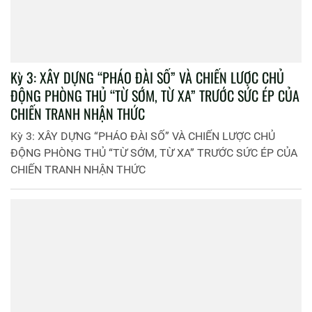
Kỳ 3: XÂY DỰNG “PHÁO ĐÀI SỐ” VÀ CHIẾN LƯỢC CHỦ
ĐỘNG PHÒNG THỦ “TỪ SỚM, TỪ XA” TRƯỚC SỨC ÉP CỦA
CHIẾN TRANH NHẬN THỨC
Kỳ 3: XÂY DỰNG “PHÁO ĐÀI SỐ” VÀ CHIẾN LƯỢC CHỦ
ĐỘNG PHÒNG THỦ “TỪ SỚM, TỪ XA” TRƯỚC SỨC ÉP CỦA
CHIẾN TRANH NHẬN THỨC