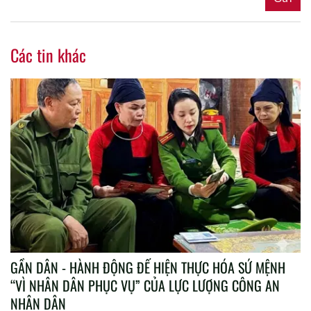
Các tin khác
GẦN DÂN - HÀNH ĐỘNG ĐỂ HIỆN THỰC HÓA SỨ MỆNH
“VÌ NHÂN DÂN PHỤC VỤ” CỦA LỰC LƯỢNG CÔNG AN
NHÂN DÂN