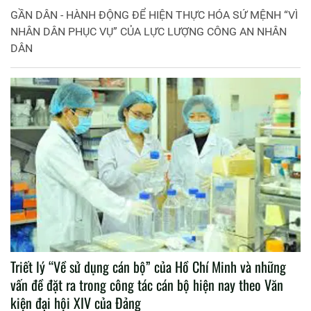
GẦN DÂN - HÀNH ĐỘNG ĐỂ HIỆN THỰC HÓA SỨ MỆNH “VÌ
NHÂN DÂN PHỤC VỤ” CỦA LỰC LƯỢNG CÔNG AN NHÂN
DÂN
Triết lý “Về sử dụng cán bộ” của Hồ Chí Minh và những
vấn đề đặt ra trong công tác cán bộ hiện nay theo Văn
kiện đại hội XIV của Đảng