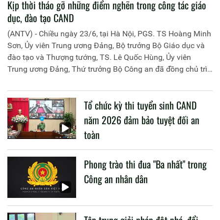
Kịp thời tháo gỡ những điểm nghẽn trong công tác giáo
dục, đào tạo CAND
(ANTV) - Chiều ngày 23/6, tại Hà Nội, PGS. TS Hoàng Minh
Sơn, Ủy viên Trung ương Đảng, Bộ trưởng Bộ Giáo dục và
đào tạo và Thượng tướng, TS. Lê Quốc Hùng, Ủy viên
Trung ương Đảng, Thứ trưởng Bộ Công an đã đồng chủ trì
buổi làm việc với các đơn vị của 2 Bộ về một số nội dung
liên quan đến công tác giáo dục và đào tạo của lực lượng
Tổ chức kỳ thi tuyển sinh CAND
CAND.
năm 2026 đảm bảo tuyệt đối an
toàn
Phong trào thi đua "Ba nhất" trong
Công an nhân dân
Tập trung giải pháp đột phá, đổi