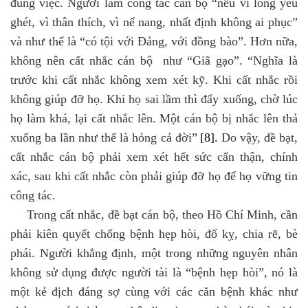
đúng việc. Người làm công tác cán bộ “nếu vì lòng yêu
ghét, vì thân thích, vì nể nang, nhất định không ai phục”
và như thế là “có tội với Đảng, với đồng bào”. Hơn nữa,
không nên cất nhắc cán bộ như “Giã gạo”. “Nghĩa là
trước khi cất nhắc không xem xét kỹ. Khi cất nhắc rồi
không giúp đỡ họ. Khi họ sai lầm thì đẩy xuống, chờ lúc
họ làm khá, lại cất nhắc lên. Một cán bộ bị nhắc lên thả
xuống ba lần như thế là hỏng cả đời”
[8]
.
Do vậy, đề bạt,
cất nhắc cán bộ phải xem xét hết sức cẩn thận, chính
xác, sau khi cất nhắc còn phải giúp đỡ họ để họ vững tin
công tác.
Trong cất nhắc, đề bạt cán bộ, theo Hồ Chí Minh, cần
phải kiên quyết chống bệnh hẹp hòi, đố kỵ, chia rẽ, bè
phái. Người khẳng định, một trong những nguyên nhân
không sử dụng được người tài là “bệnh hẹp hòi”, nó là
một kẻ địch đáng sợ cùng với các căn bệnh khác như