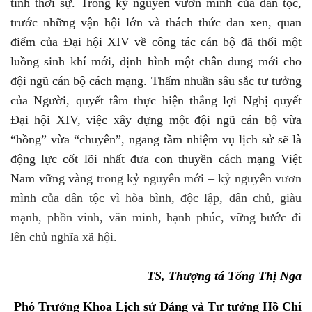
tính thời sự. Trong kỷ nguyên vươn mình của dân tộc,
trước những vận hội lớn và thách thức đan xen, quan
điểm của Đại hội XIV về công tác cán bộ đã thổi một
luồng sinh khí mới, định hình một chân dung mới cho
đội ngũ cán bộ cách mạng
.
Thấm nhuần sâu sắc tư tưởng
của Người, quyết tâm thực hiện thắng lợi Nghị quyết
Đại hội XIV, việc xây dựng một đội ngũ cán bộ vừa
“
hồng
”
vừa
“
chuyên
”
, ngang tầm nhiệm vụ lịch sử sẽ là
động lực cốt lõi nhất đưa con thuyền cách mạng Việt
Nam
vững vàng
trong kỷ nguyên mới – kỷ nguyên vươn
mình của dân tộc vì hòa bình, độc lập, dân chủ, giàu
mạnh, phồn vinh, văn minh, hạnh phúc, vững bước đi
lên chủ nghĩa xã hội.
TS
, Thượng tá
Tống Thị Nga
Phó Trưởng Khoa Lịch sử Đảng và Tư tưởng Hồ Chí