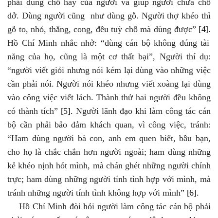
phải dùng chỗ hay của người và giúp người chữa chỗ
dở. Dùng người cũng như dùng gỗ. Người thợ khéo thì
gỗ to, nhỏ, thẳng, cong, đều tuỳ chỗ mà dùng được”
[4]
.
Hồ Chí Minh nhắc nhở: “dùng cán bộ không đúng tài
năng của họ, cũng là một cơ thất bại”, Người thí dụ:
“người viết giỏi nhưng nói kém lại dùng vào những việc
cần phải nói. Người nói khéo nhưng viết xoàng lại dùng
vào công việc viết lách. Thành thử hai người đều không
có thành tích”
[5]
.
Người lãnh đạo khi làm công tác cán
bộ cần phải bảo đảm khách quan, vì công việc, tránh:
“Ham dùng người bà con, anh em quen biết, bầu bạn,
cho họ là chắc chắn hơn người ngoài
; h
am dùng những
kẻ khéo nịnh hót mình, mà chán ghét những người chính
trực
; h
am dùng những người tính tình hợp với mình, mà
tránh những người tính tình không hợp với mình
”
[6]
.
Hồ Chí Minh đòi hỏi người làm công tác cán bộ phải