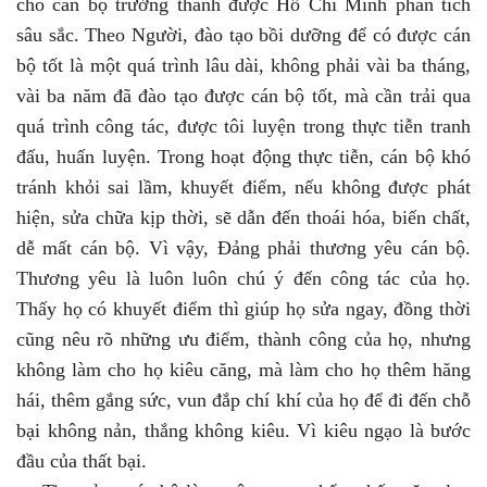
cho cán bộ trưởng thành được Hồ Chí Minh phân tích
sâu sắc. Theo Người, đào tạo bồi dưỡng để có được cán
bộ tốt là một quá trình lâu dài, không phải vài ba tháng,
vài ba năm đã đào tạo được cán bộ tốt, mà cần trải qua
quá trình công tác, được tôi luyện trong thực tiễn tranh
đấu, huấn luyện. Trong hoạt động thực tiễn, cán bộ khó
tránh khỏi sai lầm, khuyết điểm, nếu không được phát
hiện, sửa chữa kịp thời, sẽ dẫn đến thoái hóa, biến chất,
dễ mất cán bộ. Vì vậy, Đảng phải thương yêu cán bộ.
Thương yêu là luôn luôn chú ý đến công tác của họ.
Thấy họ có khuyết điểm thì giúp họ sửa ngay, đồng thời
cũng nêu rõ những ưu điểm, thành công của họ, nhưng
không làm cho họ kiêu căng, mà làm cho họ thêm hăng
hái, thêm gắng sức, vun đắp chí khí của họ để đi đến chỗ
bại không nản, thắng không kiêu. Vì kiêu ngạo là bước
đầu của thất bại.