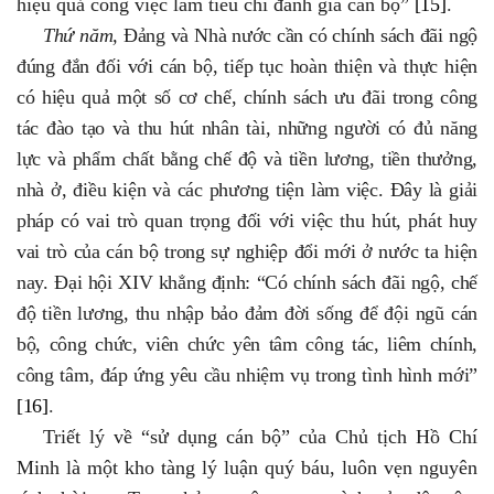
hiệu quả công việc làm tiêu chí đánh giá cán bộ”
[15]
.
Thứ năm,
Đảng và Nhà nước cần có chính sách đãi ngộ
đúng đắn đối với cán bộ, tiếp tục hoàn thiện và thực hiện
có hiệu quả một số cơ chế, chính sách ưu đãi trong công
tác đào tạo và thu hút nhân tài, những người có đủ năng
lực và phẩm chất bằng chế độ và tiền lương, tiền thưởng,
nhà ở, điều kiện và các phương tiện làm việc. Đây là giải
pháp có vai trò quan trọng đối với việc thu hút, phát huy
vai trò của cán bộ trong sự nghiệp đổi mới ở nước ta hiện
nay. Đại hội XIV khẳng định:
“Có chính sách đãi ngộ, chế
độ tiền lương, thu nhập bảo đảm đời sống để đội ngũ cán
bộ, công chức, viên chức yên tâm công tác, liêm chính,
công tâm, đáp ứng yêu cầu nhiệm vụ trong tình hình mới”
[16]
.
Triết lý
về “
sử dụng cán bộ
”
của Chủ tịch Hồ Chí
Minh là một kho tàng lý luận quý báu, luôn vẹn nguyên