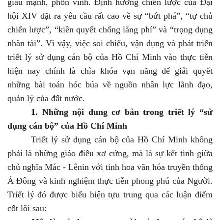
giàu mạnh, phồn vinh. Định hướng chiến lược của Đại
hội XIV đặt ra yêu cầu rất cao về sự
“
bứt phá
”
,
“
tự chủ
chiến lược
”
,
“
kiên quyết chống lãng phí
”
và
“t
rọng dụng
nhân tài
”
. Vì vậy, việc soi chiếu, vận dụng và phát triển
triết lý sử dụng cán bộ của Hồ Chí Minh vào thực tiễn
hiện nay chính là chìa khóa vạn năng để giải quyết
những bài toán hóc búa về nguồn nhân lực lãnh đạo,
quản lý của đất nước.
1. Những nội dung cơ bản trong triết lý “sử
dụng cán bộ” của Hồ Chí Minh
Triết lý sử dụng cán bộ của Hồ Chí Minh không
phải là những giáo điều xơ cứng, mà là sự kết tinh giữa
chủ nghĩa Mác
-
Lênin với tinh hoa văn hóa truyền thống
Á Đông và kinh nghiệm thực tiễn phong phú của Người.
Triết lý đó được biểu hiện tựu trung qua các luận điểm
cốt lõi sau: