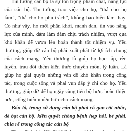
Tin tưởng cán bộ là sự tôn trọng phẩm chất, năng lực
của cán bộ. Tin tưởng trao việc cho họ, “thả cho họ
làm”, “thả cho họ phụ trách”, không bao biện làm thay.
Có như vậy, họ mới phấn khởi, mạnh dạn, tin vào năng
lực của mình, dám làm dám chịu trách nhiệm, vượt qua
khó khăn để vươn lên hoàn thành tốt nhiệm vụ. Yêu
thương, giúp đỡ cán bộ phải xuất phát từ lợi ích chung
của cách mạng. Yêu thương là giúp họ học tập, rèn
luyện, trau dồi thêm kiến thức chuyên môn, lý luận. Là
giúp họ giải quyết những vấn đề khó khăn trong công
tác, trong cuộc sống và phải vun đắp ý chí cho họ. Yêu
thương, giúp đỡ để họ ngày càng tiến bộ hơn, hoàn thiện
hơn, cống hiến nhiều hơn cho cách mạng.
Bốn là, trong sử dụng cán bộ phải có gan cất nhắc,
đề bạt cán bộ, kiên quyết chống bệnh hẹp hòi, bè phái,
chia rẽ trong công tác cán bộ