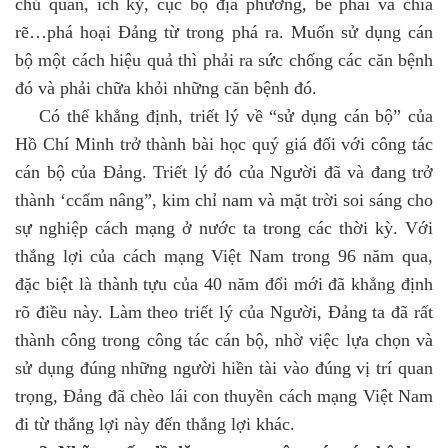
chủ quan, ích kỷ, cục bộ địa phương, bè phái và chia
rẽ…phá hoại Đảng từ trong phá ra. Muốn sử dụng cán
bộ một cách hiệu quả thì phải ra sức chống các căn bệnh
đó và phải chữa khỏi những căn bệnh đó.
Có thể khẳng định, triết lý về “sử dụng cán bộ” của
Hồ Chí Minh trở thành bài học quý giá đối với công tác
cán bộ của Đảng. Triết lý đó của Người đã và đang trở
thành ‘ccẩm nâng”, kim chỉ nam và mặt trời soi sáng cho
sự nghiệp cách mạng ở nước ta trong các thời kỳ. Với
thắng lợi của cách mạng Việt Nam trong 96 năm qua,
đặc biệt là thành tựu của 40 năm đổi mới đã khẳng định
rõ điều này. Làm theo triết lý của Người, Đảng ta đã rất
thành công trong công tác cán bộ, nhờ việc lựa chọn và
sử dụng đúng những người hiền tài vào đúng vị trí quan
trọng, Đảng đã chèo lái con thuyền cách mạng Việt Nam
đi từ thắng lợi này đến thắng lợi khác.