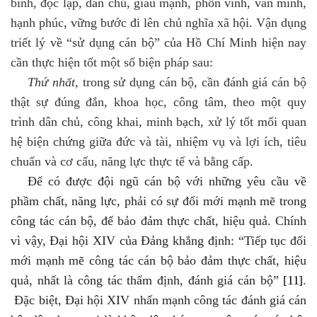
bình, độc lập, dân chủ, giàu mạnh, phồn vinh, văn minh,
hạnh phúc, vững bước đi lên chủ nghĩa xã hội. Vận dụng
triết lý về “sử dụng cán bộ” của Hồ Chí Minh hiện nay
cần thực hiện tốt một số biện pháp sau:
Thứ nhất,
trong sử dụng cán bộ, cần đánh giá cán bộ
thật sự đúng đắn, khoa học, công tâm, theo một quy
trình dân chủ, công khai, minh bạch, xử lý tốt mối quan
hệ biện chứng giữa đức và tài, nhiệm vụ và lợi ích, tiêu
chuẩn và cơ cấu, năng lực thực tế và bằng cấp.
Để có được đội ngũ cán bộ với những yêu cầu về
phầm chất, năng lực
,
phải có sự đổi mới mạnh mẽ trong
công tác cán bộ, để bảo đảm thực chất, hiệu quả. Chính
vì vậy, Đại hội XIV của Đảng khẳng định: “Tiếp tục đổi
mới mạnh mẽ công tác cán bộ bảo đảm thực chất, hiệu
quả, nhất là công tác thẩm định, đánh giá cán bộ”
[11]
.
Đặc biệt, Đại hội
XIV
nhấn mạnh công tác đánh giá cán