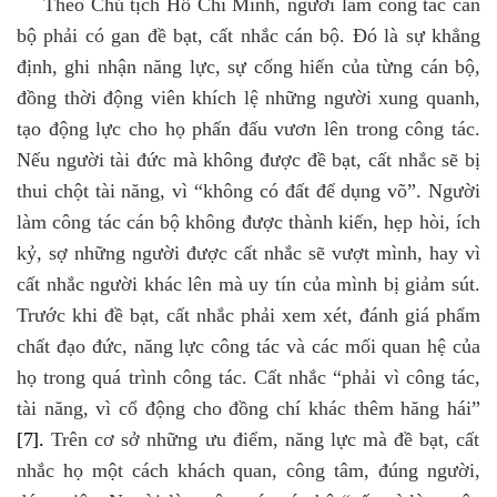
Theo Chủ tịch Hồ Chí Minh, người làm công tác cán
bộ phải có gan đề bạt, cất nhắc cán bộ. Đó là sự khẳng
định, ghi nhận năng lực, sự cống hiến của từng cán bộ,
đồng thời động viên khích lệ những người xung quanh,
tạo động lực cho họ phấn đấu vươn lên trong công tác.
Nếu người tài đức mà không được đề bạt, cất nhắc sẽ bị
thui chột tài năng, vì “không có đất để dụng võ”. Người
làm công tác cán bộ không được thành kiến, hẹp hòi, ích
kỷ, sợ những người được cất nhắc sẽ vượt mình, hay vì
cất nhắc người khác lên mà uy tín của mình bị giảm sút.
Trước khi đề bạt, cất nhắc phải xem xét, đánh giá phẩm
chất đạo đức, năng lực công tác và các mối quan hệ của
họ trong quá trình công tác. Cất nhắc “phải vì công tác,
tài năng, vì cổ động cho đồng chí khác thêm hăng hái”
[7]
.
Trên cơ sở những ưu điểm, năng lực mà đề bạt, cất
nhắc họ một cách khách quan, công tâm, đúng người,