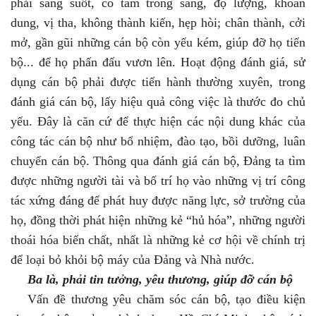
phải sáng suốt, có tâm trong sáng, độ lượng, khoan
dung, vị tha, không thành kiến, hẹp hòi; chân thành, cởi
mở, gần gũi những cán bộ còn yếu kém, giúp đỡ họ tiến
bộ... để họ phấn đấu vươn lên.
Hoạt động đánh giá, sử
dụng cán bộ phải được tiến hành thường xuyên, trong
đánh giá cán bộ, lấy hiệu quả công việc là thước đo chủ
yếu. Đây là căn cứ để thực hiện các nội dung khác của
công tác cán bộ như bổ nhiệm, đào tạo, bồi dưỡng, luân
chuyển cán bộ. Thông qua đánh giá cán bộ, Đảng ta tìm
được những người tài và bố trí họ vào những vị trí công
tác xứng đáng để phát huy được năng lực, sở trường của
họ, đồng thời phát hiện những kẻ “hủ hóa”, những người
thoái hóa biến chất, nhất là những kẻ cơ hội về chính trị
để loại bỏ khỏi bộ máy của Đảng và Nhà nước.
Ba là,
phải tin tưởng, yêu thương, giúp đỡ cán bộ
Vấn đề thương yêu chăm sóc cán bộ, tạo điều kiện