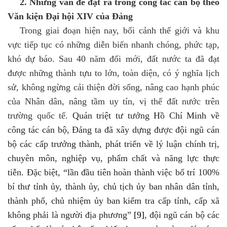
2. Những vấn đề đặt ra trong công tác cán bộ theo
Văn kiện Đại hội XIV của Đảng
Trong giai đoạn hiện nay, bối cảnh thế giới và khu
vực tiếp tục có những diễn biến nhanh chóng, phức tạp,
khó dự báo. Sau 40 năm đổi mới, đất nước ta đã đạt
được những thành tựu to lớn, toàn diện, có ý nghĩa lịch
sử, không ngừng cải thiện đời sống, nâng cao hạnh phúc
của Nhân dân, nâng tầm uy tín, vị thế đất nước trên
trường quốc tế.
Quán triệt tư tưởng Hồ Chí Minh về
công tác cán bộ, Đảng ta đã xây dựng được đội ngũ cán
bộ các cấp trưởng thành, phát triển về lý luận chính trị,
chuyên môn, nghiệp vụ, phẩm chất và năng lực thực
tiễn
. Đặc biệt, “lần đầu tiên hoàn thành việc bố trí 100%
bí thư tỉnh ủy, thành ủy, chủ tịch ủy ban nhân dân tỉnh,
thành phố, chủ nhiệm ủy ban kiểm tra cấp tỉnh, cấp xã
không phải là người địa phương”
[9]
, đội ngũ cán bộ các