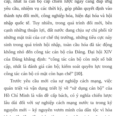
cấp, nhất là cán bộ cấp chiến lược
ngày càng đáp ứng
yêu cầu, nhiệm vụ các thời kỳ, góp phần quyết định vào
thành tựu đổi mới, công nghiệp hóa, hiện đại hóa và hội
nhập quốc tế.
Tuy nhiên, trong quá trình đổi mới, bên
cạnh những thuận lợi, đất nước đang chịu sự chi phối từ
những mặt trái của cơ chế thị trường, những tiêu cực nảy
sinh trong quá trình hội nhập, toàn cầu hóa đã tác động
không nhỏ đến công tác cán bộ của Đảng. Đại hội XIV
của Đảng khẳng định: “công tác cán bộ còn một số bất
cập, nhất là đánh giá cán bộ; kiểm soát quyền lực trong
công tác cán bộ có mặt còn hạn chế”
[10]
.
Trước yêu cầu mới của sự nghiệp cách mạng, việc
quán triệt và vận dụng triết lý về “sử dụng cán bộ” của
Hồ Chí Minh là vấn đề cấp bách, có ý nghĩa chiến lược
lâu dài đối với sự nghiệp cách mạng nước ta trong kỷ
nguyên mới – kỷ nguyên vươn mình của dân tộc vì hòa