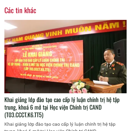
Đại biểu và học viên tham dự buổi lễ

Trần Hoài
Phản hồi
Ý kiến của bạn:(Không quá 1000 ký tự)