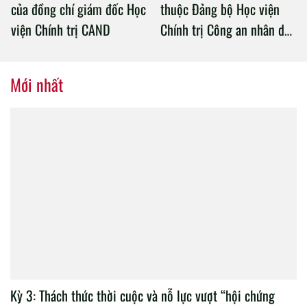
Tập trung giải pháp đột phá, đổi
mới tư duy đào tạo
Ảnh
Thượng tướng, TS Lê Quốc
Thứ trưởng Trần Quốc Tỏ
Hùng, Ủy viên Trung ương
làm việc với Học viện
Đảng, Thứ trưởng Bộ Công
Chính trị Công an nhân dân
an làm việc với Học viện
Chính trị Công an nhân dân