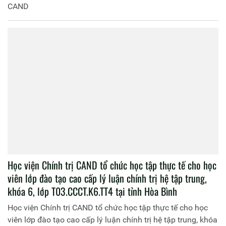
học tập, trao đổi kinh nghiệm thực tế tại Công an tỉnh
Lớp Bồi dưỡng cập nhật kiến thức mới, kiến thức nâng cao
Thái Nguyên
đối với Phó Trưởng phòng, Phó Trưởng Công an huyện và
tương đương – Khóa 2, năm học 2024 - 2025 học tập, trao
đổi kinh nghiệm thực tế tại Công an tỉnh Thái Nguyên
Khai mạc kỳ thi tốt nghiệp các lớp đào tạo trung cấp lý
luận chính trị, hệ tập trung, Khóa 1 năm 2024 (Lớp