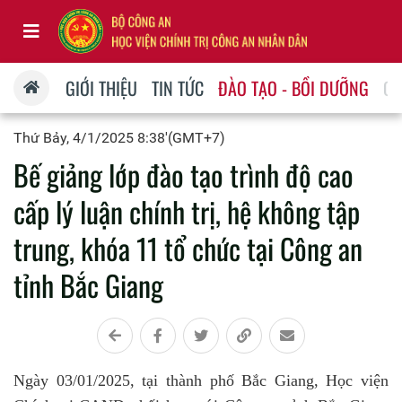
GIỚI THIỆU
TIN TỨC
ĐÀO TẠO - BỒI DƯỠNG
QU
Thứ Bảy, 4/1/2025 8:38'(GMT+7)
Bế giảng lớp đào tạo trình độ cao
cấp lý luận chính trị, hệ không tập
trung, khóa 11 tổ chức tại Công an
tỉnh Bắc Giang
Ngày 03/01/2025, tại thành phố Bắc Giang, Học viện