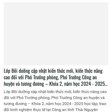
Khai giảng lớp đào tạo trình độ cao cấp lý luận chính trị hệ
không tập trung, khoá 6 mở tại Học viện Chính trị CAND
(T03.CCCT.K6.KTT2 và T03.CCCT.K6.KTT3)
Học viện Chính trị CAND tổ chức cho học viên lớp đào
tạo cao cấp LLCT, hệ không tập trung - Khóa 6 (Lớp
T03.CCCT.K6.KTT2) đi học tập thực tế Tuần lễ học viên