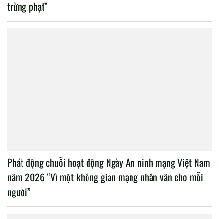
Hội nghị bàn giao công tác
Các tổ chức cơ sở đảng
của đồng chí giám đốc Học
thuộc Đảng bộ Học viện
viện Chính trị CAND
Chính trị Công an nhân dân
tổ chức thành công Đại hội
nhiệm kỳ 2020 – 2025
Mới nhất