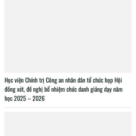
Kỳ 3: Thách thức thời cuộc và nỗ lực vượt “hội chứng
trừng phạt”
Phát động chuỗi hoạt động Ngày An ninh mạng Việt Nam