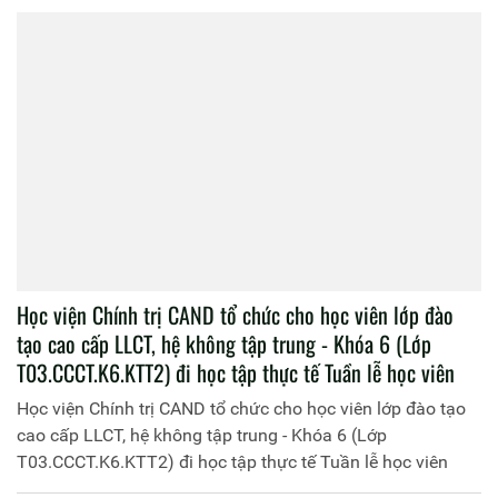
nguồn tại Khu di tích quốc gia Đá Chông - K9
Học viện Chính trị CAND tổ chức Đoàn Công tác về nguồn
tại Khu di tích quốc gia Đá Chông - K9
Khai giảng lớp đào tạo trình độ cao cấp lý luận chính trị
hệ không tập trung, khoá 6 mở tại Học viện Chính trị
CAND (T03.CCCT.K6.KTT2 và T03.CCCT.K6.KTT3)