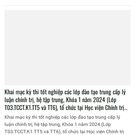
Học viện Chính trị CAND tổ chức cho học viên lớp đào tạo
cao cấp LLCT, hệ không tập trung - Khóa 6 (Lớp
T03.CCCT.K6.KTT2) đi học tập thực tế Tuần lễ học viên
Lớp Bồi dưỡng cập nhật kiến thức mới, kiến thức nâng
cao đối với Phó Trưởng phòng, Phó Trưởng Công an
huyện và tương đương – Khóa 2, năm học 2024 - 2025