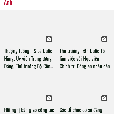
Kịp thời tháo gỡ những điểm nghẽn trong công tác giáo
dục, đào tạo CAND
(ANTV) - Chiều ngày 23/6, tại Hà Nội, PGS. TS Hoàng Minh
Sơn, Ủy viên Trung ương Đảng, Bộ trưởng Bộ Giáo dục và
đào tạo và Thượng tướng, TS. Lê Quốc Hùng, Ủy viên
Trung ương Đảng, Thứ trưởng Bộ Công an đã đồng chủ trì
buổi làm việc với các đơn vị của 2 Bộ về một số nội dung
liên quan đến công tác giáo dục và đào tạo của lực lượng
Tổ chức kỳ thi tuyển sinh CAND
CAND.
năm 2026 đảm bảo tuyệt đối an
toàn
Phong trào thi đua "Ba nhất" trong
Công an nhân dân