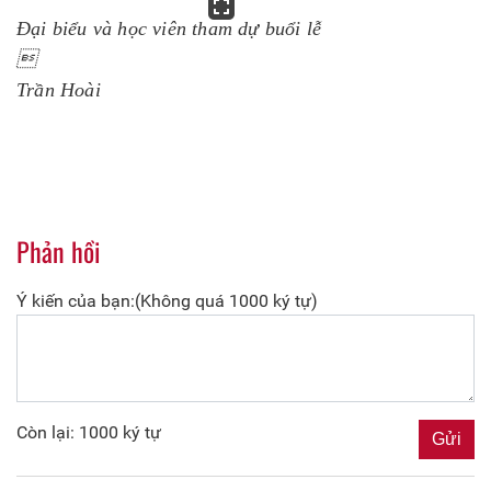
Đại biểu và học viên chụp ảnh lưu niệm trong
khuôn
viên Đền Thề thuộc Khu di tích lịch sử Hoàng Hoa
Thám và Khu Sáu điều Bác Hồ dạy CAND