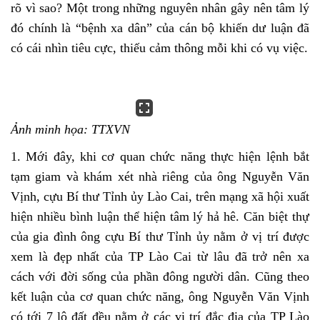
rõ vì sao? Một trong những nguyên nhân gây nên tâm lý
đó chính là “bệnh xa dân” của cán bộ khiến dư luận đã
có cái nhìn tiêu cực, thiếu cảm thông mỗi khi có vụ việc.
Ảnh minh họa: TTXVN
1. Mới đây, khi cơ quan chức năng thực hiện lệnh bắt
tạm giam và khám xét nhà riêng của ông Nguyễn Văn
Vịnh, cựu Bí thư Tỉnh ủy Lào Cai, trên mạng xã hội xuất
hiện nhiều bình luận thể hiện tâm lý hả hê. Căn biệt thự
của gia đình ông cựu Bí thư Tỉnh ủy nằm ở vị trí được
xem là đẹp nhất của TP Lào Cai từ lâu đã trở nên xa
cách với đời sống của phần đông người dân. Cũng theo
kết luận của cơ quan chức năng, ông Nguyễn Văn Vịnh
có tới 7 lô đất đều nằm ở các vị trí đắc địa của TP Lào