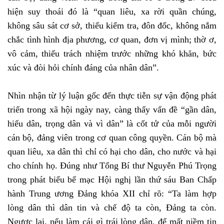
hiện suy thoái đó là “quan liêu, xa rời quần chúng,
không sâu sát cơ sở, thiếu kiểm tra, đôn đốc, không nắm
chắc tình hình địa phương, cơ quan, đơn vị mình; thờ ơ,
vô cảm, thiếu trách nhiệm trước những khó khăn, bức
xúc và đòi hỏi chính đáng của nhân dân”.
Nhìn nhận từ lý luận gốc đến thực tiễn sự vận động phát
triển trong xã hội ngày nay, càng thấy vấn đề “gần dân,
hiểu dân, trọng dân và vì dân” là cốt tử của mỗi người
cán bộ, đảng viên trong cơ quan công quyền. Cán bộ mà
quan liêu, xa dân thì chỉ có hại cho dân, cho nước và hại
cho chính họ. Đúng như Tổng Bí thư Nguyễn Phú Trọng
trong phát biểu bế mạc Hội nghị lần thứ sáu Ban Chấp
hành Trung ương Đảng khóa XII chỉ rõ: “Ta làm hợp
lòng dân thì dân tin và chế độ ta còn, Đảng ta còn.
Ngược lại, nếu làm cái gì trái lòng dân, để mất niềm tin