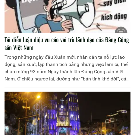
Tái diễn luận điệu vu cáo vai trò lãnh đạo của Đảng Cộng
sản Việt Nam
Trong những ngày đầu Xuân mới, nhân dân ta nỗ lực lao
động, sản xuất, lập thành tích bằng những việc làm cụ thể
chào mừng 93 năm Ngày thành lập Đảng Cộng sản Việt
Nam. Ở chiều ngược lai, dường như “bản tính khó dời”, các
thế lực thù địch, phản động, cơ hội chính trị ra sức suy diễn,
tuyên truyền xuyên tạc vị trí, vai trò lãnh đạo, cầm quyền
của Đảng Cộng sản Việt Nam.