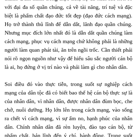
với đại đa số quần chúng, cả về tài năng, trí tuệ và đặc
biệt là phẩm chất đạo đức tốt đẹp (đạo đức cách mạng).
Họ trở thành thủ lĩnh để dẫn dắt, lãnh đạo quần chúng.
Nhưng mục đích lớn nhất đó là dẫn dắt quần chúng làm
cách mạng, phục vụ cách mạng chứ không phải là những
người làm quan phát tài, ăn trên ngồi trốc. Cần thiết phải
nói rõ ngọn nguồn như vậy để hiểu sâu sắc người cán bộ
là ai, họ đứng ở vị trí nào và phải làm gì cho nhân dân.
Soi điều đó vào thực tiễn, trong suốt sự nghiệp cách
mạng của dân tộc đã có biết bao thế hệ cán bộ thực sự là
của nhân dân, vì nhân dân, được nhân dân đùm bọc, che
chở, nuôi dưỡng. Họ lớn lên trong cách mạng, vào sống
ra chết vì cách mạng, vì sự ấm no, hạnh phúc của nhân
dân. Chính nhân dân đã rèn luyện, đào tạo cán bộ, từ
phẩm chất, bản lĩnh đến ý chí, hành động. Trong suốt