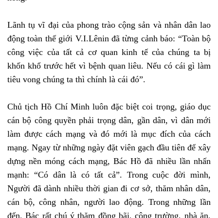
Lãnh tụ vĩ đại của phong trào cộng sản và nhân dân lao
động toàn thế giới V.I.Lênin đã từng cảnh báo: “Toàn bộ
công việc của tất cả cơ quan kinh tế của chúng ta bị
khốn khổ trước hết vì bệnh quan liêu. Nếu có cái gì làm
tiêu vong chúng ta thì chính là cái đó”.
Chủ tịch Hồ Chí Minh luôn đặc biệt coi trọng, giáo dục
cán bộ công quyền phải trọng dân, gần dân, vì dân mới
làm được cách mạng và đó mới là mục đích của cách
mạng. Ngay từ những ngày đặt viên gạch đầu tiên để xây
dựng nền móng cách mạng, Bác Hồ đã nhiều lần nhấn
mạnh: “Có dân là có tất cả”. Trong cuộc đời mình,
Người đã dành nhiều thời gian đi cơ sở, thăm nhân dân,
cán bộ, công nhân, người lao động. Trong những lần
đến, Bác rất chú ý thăm đồng bãi, công trường, nhà ăn,