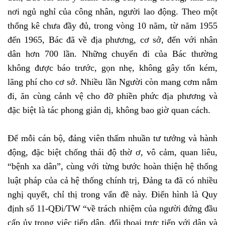
nơi ngủ nghỉ của công nhân, người lao động. Theo một
thống kê chưa đầy đủ, trong vòng 10 năm, từ năm 1955
đến 1965, Bác đã về địa phương, cơ sở, đến với nhân
dân hơn 700 lần. Những chuyến đi của Bác thường
không được báo trước, gọn nhẹ, không gây tốn kém,
lãng phí cho cơ sở. Nhiều lần Người còn mang cơm nắm
đi, ăn cùng cảnh vệ cho đỡ phiền phức địa phương và
đặc biệt là tác phong giản dị, không bao giờ quan cách.
Để mỗi cán bộ, đảng viên thấm nhuần tư tưởng và hành
động, đặc biệt chống thái độ thờ ơ, vô cảm, quan liêu,
“bệnh xa dân”, cùng với từng bước hoàn thiện hệ thống
luật pháp của cả hệ thống chính trị, Đảng ta đã có nhiều
nghị quyết, chỉ thị trong vấn đề này. Điển hình là Quy
định số 11-QĐi/TW “về trách nhiệm của người đứng đầu
cấp ủy trong việc tiếp dân, đối thoại trực tiếp với dân và