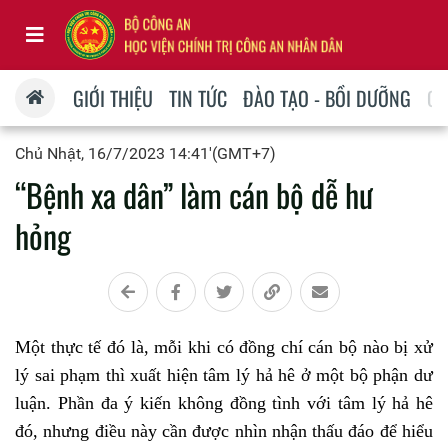
GIỚI THIỆU
TIN TỨC
ĐÀO TẠO - BỒI DƯỠNG
QU
Chủ Nhật, 16/7/2023 14:41'(GMT+7)
“Bệnh xa dân” làm cán bộ dễ hư
hỏng
Một thực tế đó là, mỗi khi có đồng chí cán bộ nào bị xử
lý sai phạm thì xuất hiện tâm lý hả hê ở một bộ phận dư
luận. Phần đa ý kiến không đồng tình với tâm lý hả hê
đó, nhưng điều này cần được nhìn nhận thấu đáo để hiểu