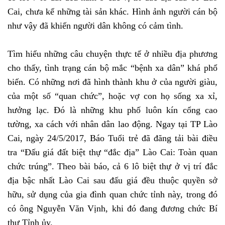
Cai, chưa kể những tài sản khác. Hình ảnh người cán bộ
như vậy đã khiến người dân không có cảm tình.
Tìm hiểu những câu chuyện thực tế ở nhiều địa phương
cho thấy, tình trạng cán bộ mắc “bệnh xa dân” khá phổ
biến. Có những nơi đã hình thành khu ở của người giàu,
của một số “quan chức”, hoặc vợ con họ sống xa xỉ,
hưởng lạc. Đó là những khu phố luôn kín cổng cao
tường, xa cách với nhân dân lao động. Ngay tại TP Lào
Cai, ngày 24/5/2017, Báo Tuổi trẻ đã đăng tải bài điều
tra “Đấu giá đất biệt thự “đắc địa” Lào Cai: Toàn quan
chức trúng”. Theo bài báo, cả 6 lô biệt thự ở vị trí đắc
địa bậc nhất Lào Cai sau đấu giá đều thuộc quyền sở
hữu, sử dụng của gia đình quan chức tỉnh này, trong đó
có ông Nguyễn Văn Vịnh, khi đó đang đương chức Bí
thư Tỉnh ủy.