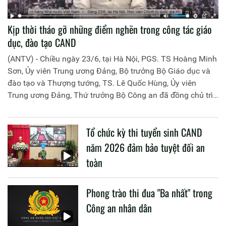
Kịp thời tháo gỡ những điểm nghẽn trong công tác giáo
dục, đào tạo CAND
(ANTV) - Chiều ngày 23/6, tại Hà Nội, PGS. TS Hoàng Minh
Sơn, Ủy viên Trung ương Đảng, Bộ trưởng Bộ Giáo dục và
đào tạo và Thượng tướng, TS. Lê Quốc Hùng, Ủy viên
Trung ương Đảng, Thứ trưởng Bộ Công an đã đồng chủ trì
buổi làm việc với các đơn vị của 2 Bộ về một số nội dung
liên quan đến công tác giáo dục và đào tạo của lực lượng
Tổ chức kỳ thi tuyển sinh CAND
CAND.
năm 2026 đảm bảo tuyệt đối an
toàn
Phong trào thi đua "Ba nhất" trong
Công an nhân dân