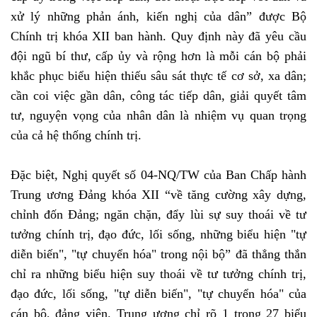
xử lý những phản ánh, kiến nghị của dân” được Bộ
Chính trị khóa XII ban hành. Quy định này đã yêu cầu
đội ngũ bí thư, cấp ủy và rộng hơn là mỗi cán bộ phải
khắc phục biểu hiện thiếu sâu sát thực tế cơ sở, xa dân;
cần coi việc gần dân, công tác tiếp dân, giải quyết tâm
tư, nguyện vọng của nhân dân là nhiệm vụ quan trọng
của cả hệ thống chính trị.
Đặc biệt, Nghị quyết số 04-NQ/TW của Ban Chấp hành
Trung ương Đảng khóa XII “về tăng cường xây dựng,
chỉnh đốn Đảng; ngăn chặn, đẩy lùi sự suy thoái về tư
tưởng chính trị, đạo đức, lối sống, những biểu hiện "tự
diễn biến", "tự chuyển hóa" trong nội bộ” đã thẳng thắn
chỉ ra những biểu hiện suy thoái về tư tưởng chính trị,
đạo đức, lối sống, "tự diễn biến", "tự chuyển hóa" của
cán bộ, đảng viên. Trung ương chỉ rõ 1 trong 27 biểu