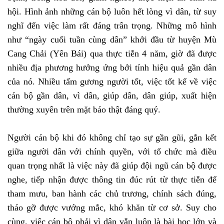
hội. Hình ảnh những cán bộ luôn hết lòng vì dân, từ suy
nghĩ đến việc làm rất đáng trân trọng. Những mô hình
như “ngày cuối tuần cùng dân” khởi đầu từ huyện Mù
Cang Chải (Yên Bái) qua thực tiễn 4 năm, giờ đã được
nhiều địa phương hưởng ứng bởi tính hiệu quả gần dân
của nó. Nhiều tấm gương người tốt, việc tốt kể về việc
cán bộ gần dân, vì dân, giúp dân, dân giúp, xuất hiện
thường xuyên trên mặt báo thật đáng quý.
Người cán bộ khi đó không chỉ tạo sự gần gũi, gắn kết
giữa người dân với chính quyền, với tổ chức mà điều
quan trọng nhất là việc này đã giúp đội ngũ cán bộ được
nghe, tiếp nhận được thông tin đúc rút từ thực tiễn để
tham mưu, ban hành các chủ trương, chính sách đúng,
tháo gỡ được vướng mắc, khó khăn từ cơ sở. Suy cho
cùng, việc cán bộ phải vì dân vẫn luôn là bài học lớn và