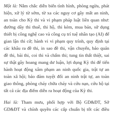
Một là:
Nắm chắc diễn biến tình hình, phòng ngừa, phát
hiện, xử lý từ sớm, từ xa các nguy cơ gây mất an ninh,
an toàn cho Kỳ thi và vi phạm pháp luật liên quan như:
đường dây thi thuê, thi hộ, thi kèm, mua bán, sử dụng
thiết bị công nghệ cao và công cụ trí tuệ nhân tạo (AI) để
gian lận thi cử; hành vi vi phạm quy trình, quy định tại
các khâu ra đề thi, in sao đề thi, vận chuyển, bảo quản
đề thi, bài thi, coi thi và chấm thi; tung tin thất thiệt, sai
sự thật gây hoang mang dư luận, lợi dụng Kỳ thi để tiến
hành hoạt động xâm phạm an ninh quốc gia, trật tự an
toàn xã hội; bảo đảm tuyệt đối an ninh trật tự, an toàn
giao thông, phòng cháy chữa cháy và cứu nạn, cứu hộ tại
tất cả các địa điểm diễn ra hoạt động của Kỳ thi.
Hai là:
Tham mưu, phối hợp với Bộ GD&ĐT, Sở
GD&ĐT và chính quyền các cấp chuẩn bị tốt các điều