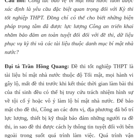
Câu hỏi:
Công tác bảo vệ bí mật nhà nước luôn được
xác định là yêu cầu đặc biệt quan trọng đối với Kỳ thi
tốt nghiệp THPT. Đồng chí có thể cho biết những biện
pháp trọng tâm đã được lực lượng Công an triển khai
nhằm bảo đảm an toàn tuyệt đối đối với đề thi, dữ liệu
phục vụ kỳ thi và các tài liệu thuộc danh mục bí mật nhà
nước?
Đại tá Trần Hồng Quang:
Đề thi tốt nghiệp THPT là
tài liệu bí mật nhà nước thuộc độ Tối mật, mọi hành vi
gây lộ, mất đề thi trước khi kết thúc thời gian làm bài thi
của thí sinh đều có thể bị truy cứu trách nhiệm hình sự
về tội cố ý hoặc vô ý làm lộ bí mật nhà nước. Để bảo
mật cho đề thi, Công an các đơn vị, địa phương đã bố trí
lực lượng, thiết bị kỹ thuật bảo đảm những người ra đề
thi, in sao đề thi được cách ly thông tin tuyệt đối với bên
ngoài trong suốt quá trình làm việc. Quá trình vận