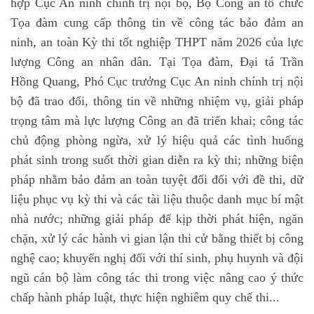
hợp Cục An ninh chính trị nội bộ, Bộ Công an tổ chức
Tọa đàm cung cấp thông tin về công tác bảo đảm an
ninh, an toàn Kỳ thi tốt nghiệp THPT năm 2026 của lực
lượng Công an nhân dân. Tại Tọa đàm, Đại tá Trần
Hồng Quang, Phó Cục trưởng Cục An ninh chính trị nội
bộ đã trao đổi, thông tin về những nhiệm vụ, giải pháp
trọng tâm mà lực lượng Công an đã triển khai; công tác
chủ động phòng ngừa, xử lý hiệu quả các tình huống
phát sinh trong suốt thời gian diễn ra kỳ thi; những biện
pháp nhằm bảo đảm an toàn tuyệt đối đối với đề thi, dữ
liệu phục vụ kỳ thi và các tài liệu thuộc danh mục bí mật
nhà nước; những giải pháp để kịp thời phát hiện, ngăn
chặn, xử lý các hành vi gian lận thi cử bằng thiết bị công
nghệ cao; khuyến nghị đối với thí sinh, phụ huynh và đội
ngũ cán bộ làm công tác thi trong việc nâng cao ý thức
chấp hành pháp luật, thực hiện nghiêm quy chế thi...