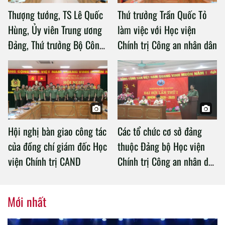
Thượng tướng, TS Lê Quốc
Thứ trưởng Trần Quốc Tỏ
Hùng, Ủy viên Trung ương
làm việc với Học viện
Đảng, Thứ trưởng Bộ Công
Chính trị Công an nhân dân
an làm việc với Học viện
Chính trị Công an nhân dân
Hội nghị bàn giao công tác
Các tổ chức cơ sở đảng
của đồng chí giám đốc Học
thuộc Đảng bộ Học viện
viện Chính trị CAND
Chính trị Công an nhân dân
tổ chức thành công Đại hội
nhiệm kỳ 2020 – 2025
Mới nhất