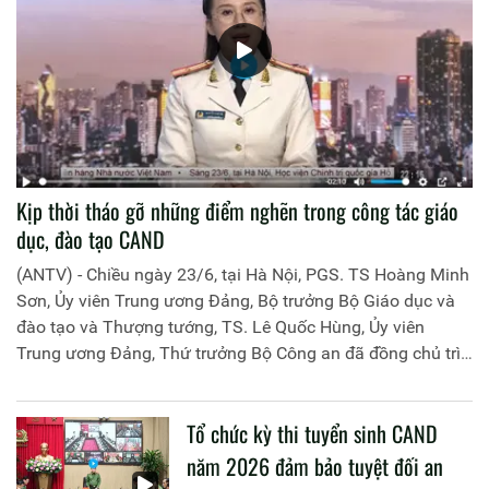
Kịp thời tháo gỡ những điểm nghẽn trong công tác giáo
dục, đào tạo CAND
(ANTV) - Chiều ngày 23/6, tại Hà Nội, PGS. TS Hoàng Minh
Sơn, Ủy viên Trung ương Đảng, Bộ trưởng Bộ Giáo dục và
đào tạo và Thượng tướng, TS. Lê Quốc Hùng, Ủy viên
Trung ương Đảng, Thứ trưởng Bộ Công an đã đồng chủ trì
buổi làm việc với các đơn vị của 2 Bộ về một số nội dung
liên quan đến công tác giáo dục và đào tạo của lực lượng
Tổ chức kỳ thi tuyển sinh CAND
CAND.
năm 2026 đảm bảo tuyệt đối an