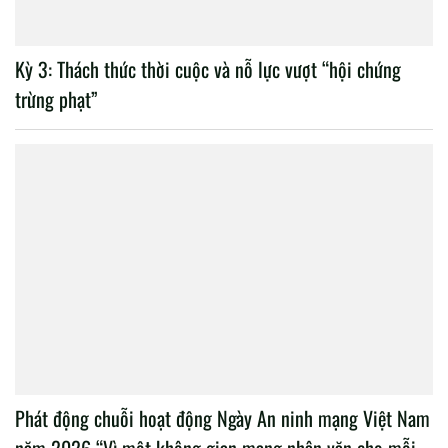
Kỳ 3: Thách thức thời cuộc và nỗ lực vượt “hội chứng
trừng phạt”
Phát động chuỗi hoạt động Ngày An ninh mạng Việt Nam
năm 2026 “Vì một không gian mạng nhân văn cho mỗi