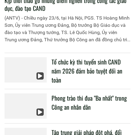
Kịp thời tháo gỡ những điểm nghẽn trong công tác giáo
dục, đào tạo CAND
(ANTV) - Chiều ngày 23/6, tại Hà Nội, PGS. TS Hoàng Minh
Sơn, Ủy viên Trung ương Đảng, Bộ trưởng Bộ Giáo dục và
đào tạo và Thượng tướng, TS. Lê Quốc Hùng, Ủy viên
Trung ương Đảng, Thứ trưởng Bộ Công an đã đồng chủ trì
buổi làm việc với các đơn vị của 2 Bộ về một số nội dung
liên quan đến công tác giáo dục và đào tạo của lực lượng
Tổ chức kỳ thi tuyển sinh CAND
CAND.
năm 2026 đảm bảo tuyệt đối an
toàn
Phong trào thi đua "Ba nhất" trong
Công an nhân dân
Tập trung giải pháp đột phá, đổi