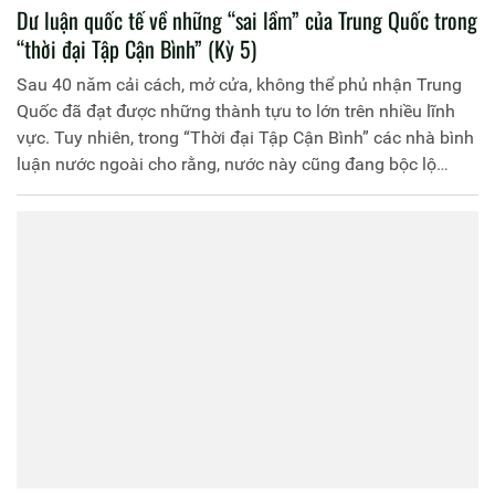
Dư luận quốc tế về những “sai lầm” của Trung Quốc trong
“thời đại Tập Cận Bình” (Kỳ 5)
Sau 40 năm cải cách, mở cửa, không thể phủ nhận Trung
Quốc đã đạt được những thành tựu to lớn trên nhiều lĩnh
vực. Tuy nhiên, trong “Thời đại Tập Cận Bình” các nhà bình
luận nước ngoài cho rằng, nước này cũng đang bộc lộ
những điểm yếu “cốt tử”. Đặc biệt, khi chiến tranh thương
mại Mỹ - Trung nổ ra, thì những hạn chế ngày càng bộc lộ
rõ nét. Đánh giá thực trạng, các nhà phân tích nhận định,
Trung Quốc đang phạm phải những “sai lầm” nguy hiểm.
Theo đó, hình ảnh về một người “khổng lồ cô độc” đang
hiện dần trên “đại lục” đông dân nhất địa cầu.