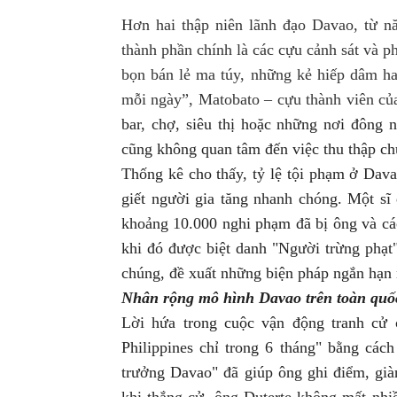
Hơn hai thập niên lãnh đạo Davao, từ n
thành phần chính là các cựu cảnh sát và p
bọn bán lẻ ma túy, những kẻ hiếp dâm ha
mỗi ngày”, Matobato – cựu thành viên củ
bar, chợ, siêu thị hoặc những nơi đông 
cũng không quan tâm đến việc thu thập ch
Thống
kê cho thấy, tỷ lệ tội phạm ở Dav
giết người gia tăng nhanh chóng. M
ột sĩ
khoảng 10.000 nghi phạm đã bị ông và các
khi đó được biệt danh
"Người trừng phạt"
chúng, đề xuất những biện pháp ngắn hạn 
Nhân
rộng mô hình Davao trên toàn quố
Lời hứa
trong cuộc vận động tranh cử
Philippines chỉ trong 6 tháng" bằng cách
trưởng Davao" đã giúp ông ghi điểm, già
khi thắng cử, ông Duterte không mất nhi