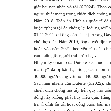
giết hại nạn nhân vô tội (6.2024). Theo 
người thiệt mạng trong chiến dịch chống 
Năm 2018, Toàn án Hình sự quốc tế đã 
buộc “phạm tội ác chống lại loài người” 
01.11.2011 khi ông còn là Thị trưởng Dav
chối hợp tác. Năm 2019, ông quyết định rú
hoãn vào năm 2021 theo yêu cầu của chính
cáo buộc giết người trái pháp luật.
Nhiệm kỳ 6 năm của Duterte kết thúc nă
ma túy” đã bị bắn hạ. Song các nhóm nh
30.000 người cùng
với hơn 340.000 người 
Sau mãn nhiệm của Duterte (5.2022),
ch
chiến dịch chống ma túy trên quy mô toà
động này không phát huy hiệu quả.
Hàng 
tra vì dính líu tới hoạt động buôn bán m
biết có những người thực thi pháp luật 