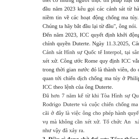
đầu năm 2023 kêu gọi các cảnh sát từ hà
niềm tin về các hoạt động chống ma túy.
Chúng ta hãy bắt đầu lại từ đầu", ông nói.
Đến năm 2023, ICC quyết định khởi động l
chính quyền Duterte. Ngày 11.3.2025,
Cản
Cảnh sát Hình sự Quốc tế Interpol, tại sâ
xét xử. Công ước Rome quy định ICC vẫn 
trong thời gian nước đó là thành viên, do 
quan tới chiến dịch chống ma túy ở Phili
ICC theo lệnh của ông Duterte.
Đã hơn
7 năm kể từ khi Tòa Hình sự Quố
Rodrigo Duterte và cuộc chiến chống ma 
cãi ở đây là việc ông cho phép hành quy
vụ mà không cần xét xử. Tổ chức An xá 
như vậy đã xảy ra.
3. Điều gì đang chờ đợi cựu Tổng thống