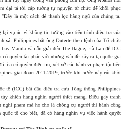
m đại tá tới cấp tướng tự nguyện từ chức để khôi phục
 "Đây là một cách để thanh lọc hàng ngũ của chúng ta.
ại vụ án vì không tin tưởng vào tiến trình điều tra của
h sát Philippines bắt
ông Duterte
theo lệnh của Tổ chức
n bay Manila
và dẫn giải đến The Hague, Hà Lan để ICC
có quyền tài phán với những vấn đề xảy ra tại quốc gia
đó tòa có quyền điều tra, xét xử các hành vi phạm tội liên
ppines giai đoạn 2011-2019, trước khi nước này rút khỏi
c tế (ICC) bắt đầu điều tra cựu Tổng thống Philippines
túy khiến hàng nghìn người thiệt mạng.
Điều gây tranh
ết nghi phạm mà họ cho là chống cự người thi hành công
quốc tế cho biết, đã có hàng nghìn vụ việc hành quyết
 Duterte tại Tòa Hình sự quốc tế