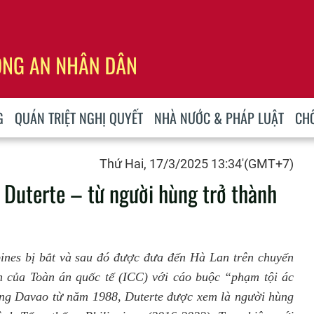
G
QUÁN TRIỆT NGHỊ QUYẾT
NHÀ NƯỚC & PHÁP LUẬT
CH
Thứ Hai, 17/3/2025 13:34'(GMT+7)
 Duterte – từ người hùng trở thành
ines bị bắt và sau đó được đưa đến Hà Lan trên chuyến
h của Toàn án quốc tế (ICC) với cáo buộc “phạm tội ác
ang Davao từ năm 1988, Duterte được xem là người hùng