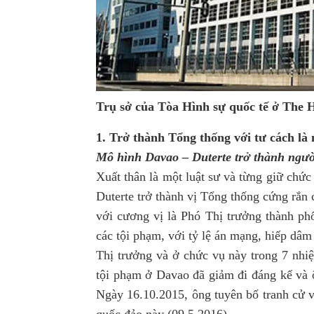
Trụ sở của Tòa Hình sự quốc tế ở The H
1. Trở thành Tổng thống với tư cách là
Mô
hình Davao – Duterte trở thành ngườ
Xuất thân là một luật sư và từng giữ chứ
Duterte
trở thành vị Tổng thống cứng rắn 
với cương vị là Phó Thị trưởng thành ph
các tội phạm, với tỷ lệ án mạng, hiếp dâm
Thị trưởng và ở chức vụ này trong 7 nhiệ
tội phạm ở Davao đã giảm đi đáng kể và 
Ngày 16.10.2015, ông tuyên bố tranh cử v
quốc đảo này (09.5.2016).