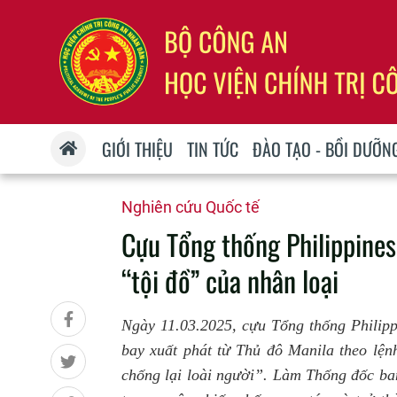
GIỚI THIỆU
TIN TỨC
ĐÀO TẠO - BỒI DƯỠN
Nghiên cứu Quốc tế
Cựu Tổng thống Philippines
“tội đồ” của nhân loại
Ngày 11.03.2025, cựu Tổng thống Philipp
bay xuất phát từ Thủ đô Manila theo lện
chống lại loài người”. Làm Thống đốc b