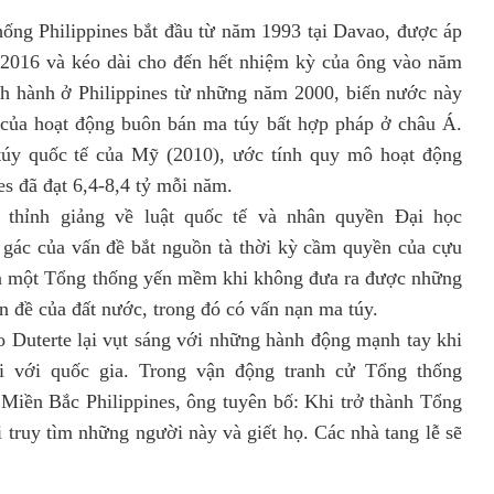
ống Philippines bắt đầu từ năm 1993 tại Davao, được áp
 2016 và kéo dài cho đến hết nhiệm kỳ của ông vào năm
h hành ở Philippines từ những năm 2000, biến nước này
 của hoạt động buôn bán ma túy bất hợp pháp ở châu Á.
túy quốc tế của Mỹ (2010), ước tính quy mô hoạt động
s đã đạt 6,4-8,4 tỷ mỗi năm.
 thỉnh giảng về luật quốc tế và nhân quyền Đại học
gác của vấn đề bắt nguồn tà thời kỳ cầm quyền của cựu
là một Tổng thống yến mềm khi không đưa ra được những
ấn đề của đất nước, trong đó có vấn nạn ma túy.
 Duterte lại vụt sáng với những hành động mạnh tay khi
i với quốc gia. Trong vận động tranh cử Tổng thống
 Miền Bắc Philippines, ông tuyên bố: Khi trở thành Tổng
i truy tìm những người này và giết họ. Các nhà tang lễ sẽ