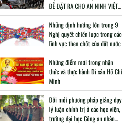
ĐỀ ĐẶT RA CHO AN NINH VIỆT
NAM TRONG BỐI CẢNH HIỆN
NAY
Những định hướng lớn trong 9
Nghị quyết chiến lược trong các
lĩnh vực then chốt của đất nước
Những điểm mới trong nhận
thức và thực hành Di sản Hồ Chí
Minh
Đổi mới phương pháp giảng dạy
lý luận chính trị ở các học viện,
trường đại học Công an nhân
dân trong Cách mạng công
nghiệp lần thứ tư