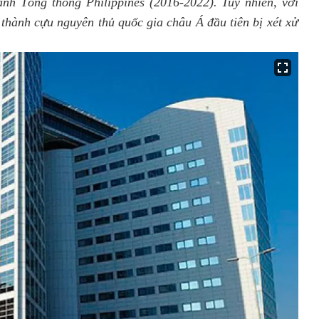
ành Tổng thống Philippines (2016-2022). Tuy nhiên, với
 thành cựu nguyên thủ quốc gia châu Á đầu tiên bị xét xử