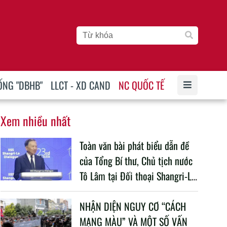
ỐNG "DBHB"
LLCT - XD CAND
NC QUỐC TẾ
Xem nhiều nhất
Toàn văn bài phát biểu dẫn đề
của Tổng Bí thư, Chủ tịch nước
Tô Lâm tại Đối thoại Shangri-La
lần thứ 23
NHẬN DIỆN NGUY CƠ “CÁCH
MẠNG MÀU” VÀ MỘT SỐ VẤN