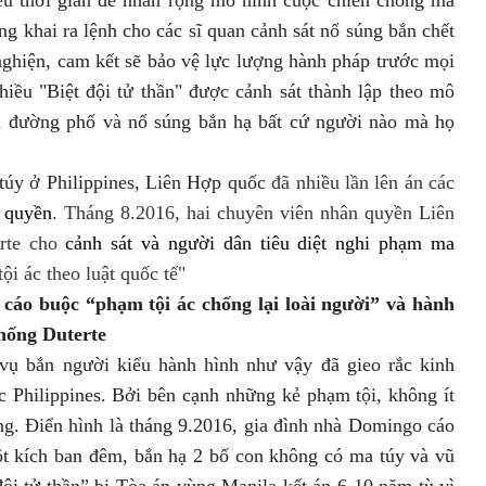
g khai ra lệnh cho các sĩ quan cảnh sát nổ súng bắn chết
nghiện, cam kết sẽ bảo vệ lực lượng hành pháp trước mọi
hiều "Biệt đội tử thần" được cảnh sát thành lập theo mô
ên đường phố và nổ súng bắn hạ bất cứ người nào mà họ
túy ở Philippines, Liên Hợp quốc
đã nhiều lần lên án các
 quyền
. Tháng 8
.
2016, hai chuyên viên nhân quyền Liên
erte cho
cảnh sát và người dân tiêu diệt nghi phạm ma
ội ác theo luật quốc tế"
 cáo buộc “phạm tội ác chống lại loài người” và hành
thống Duterte
vụ bắn người kiểu hành hình như vậy đã gieo rắc kinh
c
Philippines.
Bởi bên cạnh những kẻ phạm tội, không ít
ng. Điển hình là tháng 9.2016, gia đình nhà Domingo cáo
ột kích ban đêm, bắn hạ 2 bố con không có ma túy và vũ
đội tử thần” bị Tòa án vùng Manila kết án 6-10 năm tù vì