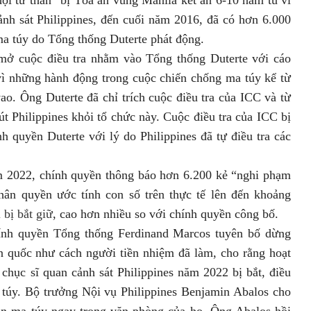
cảnh sát Philippines, đến cuối năm 2016, đã có hơn 6.000
ma túy do Tổng thống Duterte phát động.
mở cuộc điều tra nhằm vào Tổng thống Duterte với cáo
vì những hành động trong cuộc chiến chống ma túy kể từ
ao. Ông Duterte đã chỉ trích cuộc điều tra của ICC và từ
t Philippines khỏi tổ chức này. Cuộc điều tra của ICC bị
 quyền Duterte với lý do Philippines đã tự điều tra các
m 2022, chính quyền thông báo hơn 6.200 kẻ “nghi phạm
ân quyền ước tính con số trên thực tế lên đến khoảng
bị bắt giữ
, cao hơn nhiều so với chính quyền công bố.
ính quyền Tổng thống Ferdinand Marcos tuyên bố dừng
n quốc như cách người tiền nhiệm đã làm, cho rằng hoạt
chục sĩ quan cảnh sát Philippines năm 2022 bị bắt, điều
a túy. Bộ trưởng Nội vụ Philippines Benjamin Abalos cho
bán ma túy ngay trong văn phòng của họ.
Ông Abalos hồi