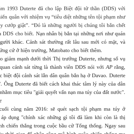
ăm 1993 Duterte đã cho lập Biệt đội tử thần (DDS) với
hiến quân với nhiệm vụ “tiêu diệt những tên tội phạm như
y cướp giật”. “Đó là những người bị chúng tôi bắn chết
a DDS cho biết. N
ạn nhân bị
bắn
tại những nơi như quán
người khác. Cảnh sát thường rất lâu sau mới có mặt, và
ứng cứ ở hiện trường
, Matobato cho biết thêm
.
ao giảm mạnh dưới thời Thị trưởng Duterte, nhưng số vụ
 quan cảnh sát từng là thành viên DDS nói với
AP
rằng
,
 biệt đội cảnh sát lẫn dân quân bắn hạ ở Davao.
Duterte
. Ông Duterte đã biết cách khai thác tâm lý này của dân
nhằm mục tiêu "giải quyết vấn nạn ma túy của đất nước".
c
 cuối cùng năm 2016:
sẽ quét sạch tội phạm ma túy ở
 áp dụng "chính xác những gì tôi đã làm khi còn là thị
nh chiến thắng trong cuộc bầu cử Tổng thống. Ngay sau
ều thời gian để nhân rộng mô hình cuộc chiến chống ma