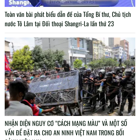
Toàn văn bài phát biểu dẫn đề của Tổng Bí thư, Chủ tịch
nước Tô Lâm tại Đối thoại Shangri-La lần thứ 23
NHẬN DIỆN NGUY CƠ “CÁCH MẠNG MÀU” VÀ MỘT SỐ
VẤN ĐỀ ĐẶT RA CHO AN NINH VIỆT NAM TRONG BỐI