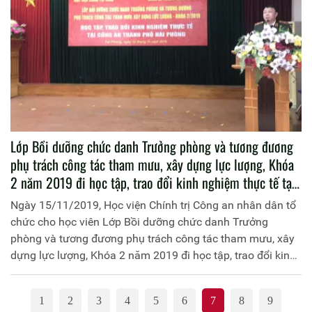
Lớp Bồi dưỡng chức danh Trưởng phòng và tương đương
phụ trách công tác tham mưu, xây dựng lực lượng, Khóa
2 năm 2019 đi học tập, trao đổi kinh nghiệm thực tế tại
Công an Thành phố Hải Phòng
Ngày 15/11/2019, Học viện Chính trị Công an nhân dân tổ
chức cho học viên Lớp Bồi dưỡng chức danh Trưởng
phòng và tương đương phụ trách công tác tham mưu, xây
dựng lực lượng, Khóa 2 năm 2019 đi học tập, trao đổi kinh
nghiệm thực tế tại Công an Thành phố Hải Phòng
1
2
3
4
5
6
7
8
9