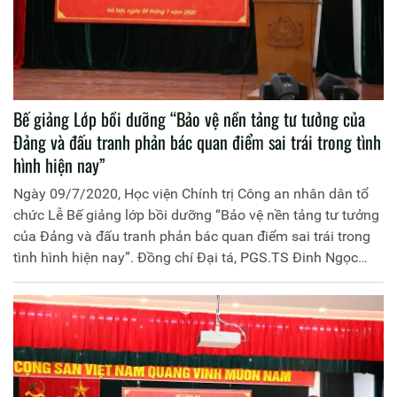
Bế giảng Lớp bồi dưỡng “Bảo vệ nền tảng tư tưởng của
Đảng và đấu tranh phản bác quan điểm sai trái trong tình
hình hiện nay”
Ngày 09/7/2020, Học viện Chính trị Công an nhân dân tổ
chức Lễ Bế giảng lớp bồi dưỡng “Bảo vệ nền tảng tư tưởng
của Đảng và đấu tranh phản bác quan điểm sai trái trong
tình hình hiện nay”. Đồng chí Đại tá, PGS.TS Đinh Ngọc
Hoa, Phó Giám đốc Học viện Chính trị Công an nhân dân
chủ trì buổi Lễ. Tham dự Lễ Bế giảng có đồng chí Đại tá
Bùi Sơn Hiển, Phó Cục trưởng Cục Đào tạo, đại diện lãnh
đạo các đơn vị chức năng thuộc Học viện, Cục Đào tạo
cùng các học viên của lớp bồi dưỡng.