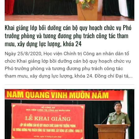
Khai giảng lớp bồi dưỡng cán bộ quy hoạch chức vụ Phó
trưởng phòng và tương đương phụ trách công tác tham
mưu, xây dựng lực lượng, khóa 24
Ngày 25/8/2020, Học viện Chính trị Công an nhân dân tổ
chức Khai giảng lớp bồi dưỡng cán bộ quy hoạch chức vụ
Phó trưởng phòng và tương đương phụ trách công tác
tham mưu, xây dựng lực lượng, khóa 24. Đồng chí Đại tá,
PGS.TS Đinh Ngọc Hoa, Phó Giám đốc Học viện Chính trị
Công an nhân dân chủ trì buổi Lễ. Tham dự Lễ Khai giảng
có đồng chí Trung tá, TS Hoàng Đại Nghĩa, Phó Cục trưởng
Cục Đào tạo; đại diện lãnh đạo các đơn vị chức năng thuộc
Học viện, Cục Đào tạo cùng 110 đồng chí học viên lớp học.