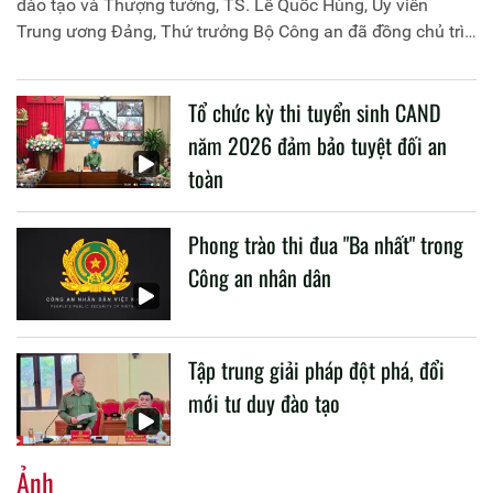
đào tạo và Thượng tướng, TS. Lê Quốc Hùng, Ủy viên
Trung ương Đảng, Thứ trưởng Bộ Công an đã đồng chủ trì
buổi làm việc với các đơn vị của 2 Bộ về một số nội dung
liên quan đến công tác giáo dục và đào tạo của lực lượng
Tổ chức kỳ thi tuyển sinh CAND
CAND.
năm 2026 đảm bảo tuyệt đối an
toàn
Phong trào thi đua "Ba nhất" trong
Công an nhân dân
Tập trung giải pháp đột phá, đổi
mới tư duy đào tạo
Ảnh