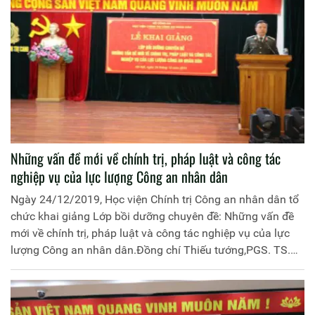
trưởng Cục Đào tạo; đại diện lãnh đạo đơn vị chức năng
của Học viện và Cục Đào tạo cùng 145 học viên tham dự
hai khóa học.
Những vấn đề mới về chính trị, pháp luật và công tác
nghiệp vụ của lực lượng Công an nhân dân
Ngày 24/12/2019, Học viện Chính trị Công an nhân dân tổ
chức khai giảng Lớp bồi dưỡng chuyên đề: Những vấn đề
mới về chính trị, pháp luật và công tác nghiệp vụ của lực
lượng Công an nhân dân.Đồng chí Thiếu tướng,PGS. TS.
Phan Xuân Tuy, Phó Giám đốc Học viện Chính trị Công an
nhân dân chủ trì buổi lễ. Tham dự còn có các đồng chí đại
diện lãnh đạo các đơn vị thuộc Học viện Chính trị Công an