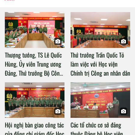
Thượng tướng, TS Lê Quốc
Thứ trưởng Trần Quốc Tỏ
Hùng, Ủy viên Trung ương
làm việc với Học viện
Đảng, Thứ trưởng Bộ Công
Chính trị Công an nhân dân
an làm việc với Học viện
Chính trị Công an nhân dân
Hội nghị bàn giao công tác
Các tổ chức cơ sở đảng
của đồng chí giám đốc Học
thuộc Đảng bộ Học viện