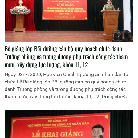
Bế giảng lớp Bồi dưỡng cán bộ quy hoạch chức danh
Trưởng phòng và tương đương phụ trách công tác tham
mưu, xây dựng lực lượng, khóa 11, 12
Ngày 08/7/2020, Học viện Chính trị Công an nhân dân tổ
chức Lễ Bế giảng lớp Bồi dưỡng cán bộ quy hoạch chức
danh Trưởng phòng và tương đương phụ trách công tác
tham mưu, xây dựng lực lượng, khóa 11, 12. Đồng chí Đại
tá, PGS.TS Đinh Ngọc Hoa, Phó Giám đốc Học viện Chính
trị Công an nhân dân chủ trì buổi Lễ. Tham dự Lễ Bế giảng
có đồng chí Trung tá, TS Hoàng Đại Nghĩa, Phó Cục trưởng
Cục Đào tạo, đại diện lãnh đạo các đơn vị chức năng thuộc
Học viện, Cục Đào tạo cùng các học viên của hai khóa học.